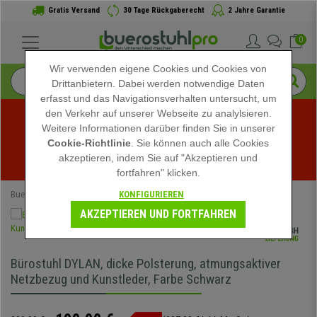
Gratis Versand
30 Tage Rückgaberecht
2 Jahre Garantie
0
Wir verwenden eigene Cookies und Cookies von
Drittanbietern. Dabei werden notwendige Daten
erfasst und das Navigationsverhalten untersucht, um
den Verkehr auf unserer Webseite zu analylsieren.
Weitere Informationen darüber finden Sie in unserer
Sommerschlussverkauf bei buerostuhlpro! Exklusive 
Cookie-Richtlinie
. Sie können auch alle Cookies
akzeptieren, indem Sie auf "Akzeptieren und
Rabatte für kurze Zeit - 
Aktion ansehen
 -
fortfahren" klicken.
KONFIGURIEREN
Buerostuhlpro
Bürostühle
Bürostühle Schwarz
AKZEPTIEREN UND FORTFAHREN
Bürostuhl DYLAN, dicke Polsterung, atmungsaktiver
Netzbezug und Kunstleder, Farbe Schwarz