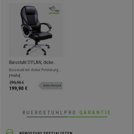
• Hochwertiges und widerstandsfähiges Kunstleder
• Sehr robust, mit Gummirollen
Bürostuhl DYLAN, dicke
Polsterung, atmungsaktiver
Bürostuhl mit dicker Polsterung
Netzbezug und Kunstleder,
und ergonomischer Rückenlehne,
[+Info]
Farbe Schwarz
Bezug aus Kunstleder und
299,90 €
Gratis Versand
atmungsaktivem Netz.
199,90 €
BUEROSTUHLPRO
GARANTIE
BÜROSTUHLSPEZIALISTEN