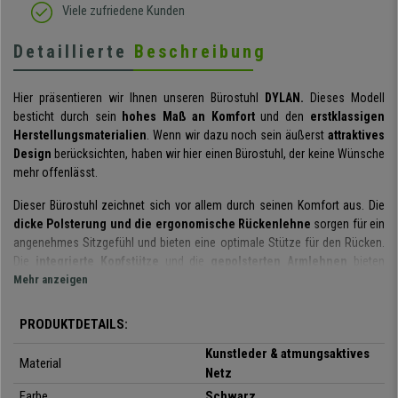
Viele zufriedene Kunden
Detaillierte
Beschreibung
Hier präsentieren wir Ihnen unseren Bürostuhl
DYLAN.
Dieses Modell
besticht durch sein
hohes Maß an Komfort
und den
erstklassigen
Herstellungsmaterialien
. Wenn wir dazu noch sein äußerst
attraktives
Design
berücksichten, haben wir hier einen Bürostuhl, der keine Wünsche
mehr offenlässt.
Dieser Bürostuhl zeichnet sich vor allem durch seinen Komfort aus. Die
dicke Polsterung und die ergonomische Rückenlehne
sorgen für ein
angenehmes Sitzgefühl und bieten eine optimale Stütze für den Rücken.
Die
integrierte Kopfstütze
und die
gepolsterten Armlehnen
bieten
zusätzlichen Halt bei langen Arbeitsstunden, sodass insgesamt eine
Mehr anzeigen
gesunde Körperhaltung unterstützt und Ermüdungen und Verspannungen
vermieden werden.
PRODUKTDETAILS:
Als zusätzliches Plus verfügt er
Kunstleder & atmungsaktives
Material
über eine
innovative Wippmechanik.
Bei Bedarf kann die Wippfunktion
Netz
durch Betätigung des Hebels nach außen aktiviert werden. Führt man den
Farbe
Schwarz