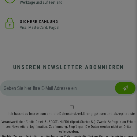
Werktage und auf Festland
SICHERE ZAHLUNG
Visa, MasterCard, Paypal
UNSEREN NEWSLETTER ABONNIEREN
Ich habe das
Impressum
und die
Datenschutzerklärung
gelesen und akzeptiere sie
Verantwortlicher für die Datei: BUEROSTUHLPRO (Ilpack Startup SL); Zweck: Anfrage zum Erhalt
des Newsletters; Legitimation: Zustimmung; Empfänger: Die Daten werden nicht an Dritte
weitergegeben;
Rechte: Zugang, Berichtigung, Löschung der Daten sowie die übrigen Rechte, die wir in unserer