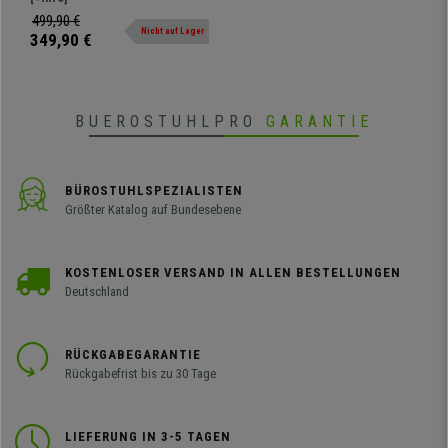
Polsterung, Farbe Orange
Spitzenpreis. In verschiedenen
499,90 €
Nicht auf Lager
Farben und Endfertigungen
349,90 €
erhältlich.
BUEROSTUHLPRO
GARANTIE
BÜROSTUHLSPEZIALISTEN
Größter Katalog auf Bundesebene
KOSTENLOSER VERSAND IN ALLEN BESTELLUNGEN
Deutschland
RÜCKGABEGARANTIE
Rückgabefrist bis zu 30 Tage
LIEFERUNG IN 3-5 TAGEN