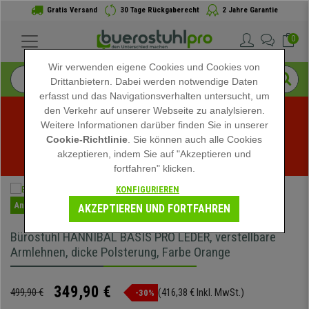
Gratis Versand
30 Tage Rückgaberecht
2 Jahre Garantie
0
Wir verwenden eigene Cookies und Cookies von
Drittanbietern. Dabei werden notwendige Daten
erfasst und das Navigationsverhalten untersucht, um
den Verkehr auf unserer Webseite zu analylsieren.
Weitere Informationen darüber finden Sie in unserer
Sommerschlussverkauf bei buerostuhlpro! Exklusive 
Cookie-Richtlinie
. Sie können auch alle Cookies
akzeptieren, indem Sie auf "Akzeptieren und
Rabatte für kurze Zeit - 
Aktion ansehen
 -
fortfahren" klicken.
KONFIGURIEREN
Angebot
AKZEPTIEREN UND FORTFAHREN
Bürostuhl HANNIBAL BASIS PRO LEDER, verstellbare
Armlehnen, dicke Polsterung, Farbe Orange
349,90 €
499,90 €
(416,38 € Inkl. MwSt.)
-30%