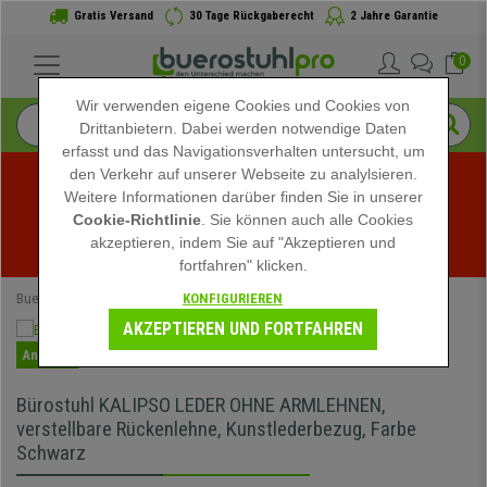
Gratis Versand
30 Tage Rückgaberecht
2 Jahre Garantie
0
Wir verwenden eigene Cookies und Cookies von
Drittanbietern. Dabei werden notwendige Daten
erfasst und das Navigationsverhalten untersucht, um
den Verkehr auf unserer Webseite zu analylsieren.
Weitere Informationen darüber finden Sie in unserer
Sommerschlussverkauf bei buerostuhlpro! Exklusive 
Cookie-Richtlinie
. Sie können auch alle Cookies
akzeptieren, indem Sie auf "Akzeptieren und
Rabatte für kurze Zeit - 
Aktion ansehen
 -
fortfahren" klicken.
KONFIGURIEREN
Buerostuhlpro
Bürostühle
Bürodrehstühle
AKZEPTIEREN UND FORTFAHREN
Angebot
Bürostuhl KALIPSO LEDER OHNE ARMLEHNEN,
verstellbare Rückenlehne, Kunstlederbezug, Farbe
Schwarz