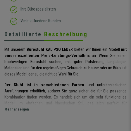
Ihre Bürospezialisten
Viele zufriedene Kunden
Detaillierte
Beschreibung
Mit unserem
Bürostuhl KALIPSO
LEDER
bieten wir Ihnen ein Modell
mit
einem exzellenten Preis-Leistungs-Verhältnis
an. Wenn Sie einen
hochwertigen Bürostuhl suchen, mit guter Polsterung, langlebigen
Materialien und für den regelmäßigen Gebrauch zu Hause oder im Büro, ist
dieses Modell genau die richtige Wahl für Sie.
Der Stuhl ist in verschiedenen Farben
und unterschiedlichen
Ausführungen erhältlich, sodass Sie ganz sicher die für Sie passende
Kombination finden werden. Es handelt sich um ein sehr funktionelles
Modell im einfachen und klassischen Stil, das sich perfekt für
den täglichen Gebrauch im Büro oder zu Hause eignet.
Mehr anzeigen
Der Bürostuhl besticht durch seine
dick gepolsterte und ergonomisch
geformte Rückenlehne.
Durch ihre großzügigen Abmessungen wird der