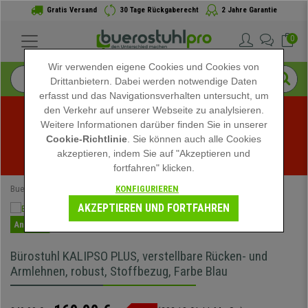
Gratis Versand
30 Tage Rückgaberecht
2 Jahre Garantie
0
Wir verwenden eigene Cookies und Cookies von
Drittanbietern. Dabei werden notwendige Daten
erfasst und das Navigationsverhalten untersucht, um
den Verkehr auf unserer Webseite zu analylsieren.
Weitere Informationen darüber finden Sie in unserer
Sommerschlussverkauf bei buerostuhlpro! Exklusive 
Cookie-Richtlinie
. Sie können auch alle Cookies
akzeptieren, indem Sie auf "Akzeptieren und
Rabatte für kurze Zeit - 
Aktion ansehen
 -
fortfahren" klicken.
KONFIGURIEREN
Buerostuhlpro
Bürostühle
Schreibtischstühle
AKZEPTIEREN UND FORTFAHREN
Angebot
Bürostuhl KALIPSO PLUS, verstellbare Rücken- und
Armlehnen, robust, Stoffbezug, Farbe Blau