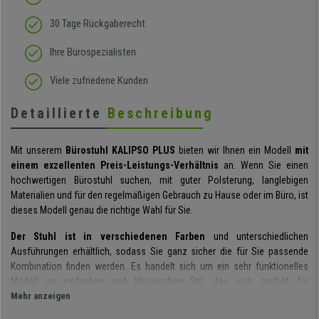
30 Tage Rückgaberecht
Ihre Bürospezialisten
Viele zufriedene Kunden
Detaillierte
Beschreibung
Mit unserem
Bürostuhl KALIPSO PLUS
bieten wir Ihnen ein Modell
mit
einem exzellenten Preis-Leistungs-Verhältnis
an. Wenn Sie einen
hochwertigen Bürostuhl suchen, mit guter Polsterung, langlebigen
Materialien und für den regelmäßigen Gebrauch zu Hause oder im Büro, ist
dieses Modell genau die richtige Wahl für Sie.
Der Stuhl ist in verschiedenen Farben
und unterschiedlichen
Ausführungen erhältlich, sodass Sie ganz sicher die für Sie passende
Kombination finden werden. Es handelt sich um ein sehr funktionelles
Modell im einfachen und klassischen Stil, das sich perfekt für
den täglichen Gebrauch im Büro oder zu Hause eignet.
Mehr anzeigen