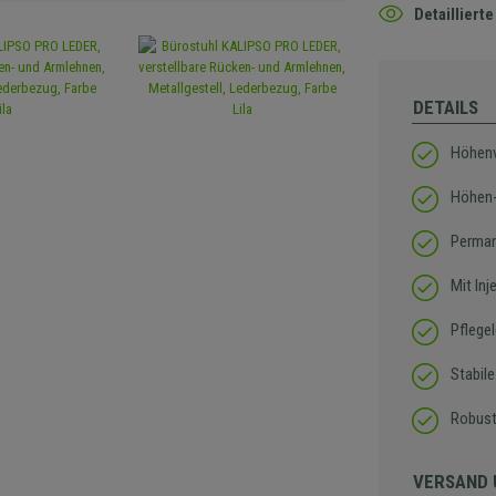
Detaillier
DETAILS
Höhenv
Höhen-
Perma
Mit In
Pflegel
Stabil
Robust
VERSAND 