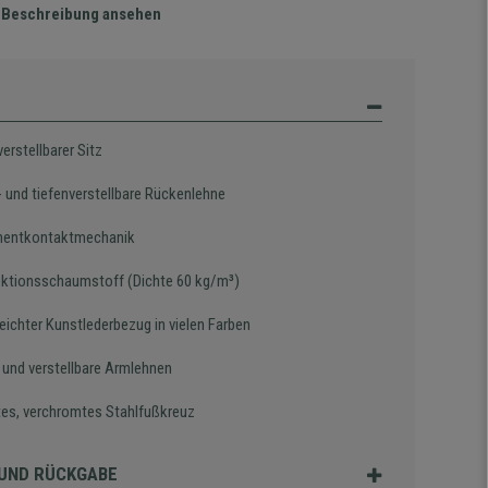
te Beschreibung ansehen
erstellbarer Sitz
 und tiefenverstellbare Rückenlehne
nentkontaktmechanik
jektionsschaumstoff (Dichte 60 kg/m³)
eichter Kunstlederbezug in vielen Farben
e und verstellbare Armlehnen
es, verchromtes Stahlfußkreuz
UND RÜCKGABE