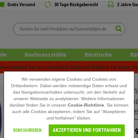
Gratis Versand
30 Tage Rückgaberecht
2 Jahre Ga
hle
Konferenzstühle
Bürotische
Bü
ussverkauf bei buerostuhlpro! Exklusive Rabatte für kurze Zei
Wir verwenden eigene Cookies und Cookies von
Drittanbietern. Dabei werden notwendige Daten erfasst und
Bürostuh
das Navigationsverhalten untersucht, um den Verkehr auf
verstell
unserer Webseite zu analylsieren. Weitere Informationen
darüber finden Sie in unserer
Cookie-Richtlinie
. Sie können
Metallges
auch alle Cookies akzeptieren, indem Sie auf "Akzeptieren
und fortfahren" klicken.
AKZEPTIEREN UND FORTFAHREN
199
KONFIGURIEREN
289,90 €