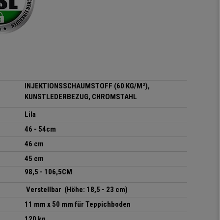
sich der
Körperbewegung an.
Klare Kaufempfehlung!
INJEKTIONSSCHAUMSTOFF (60 KG/M³),
KUNSTLEDERBEZUG, CHROMSTAHL
Lila
46 - 54cm
46 cm
45 cm
98,5 - 106,5CM
Verstellbar (Höhe: 18,5 - 23 cm)
11 mm x 50 mm für Teppichboden
120 kg