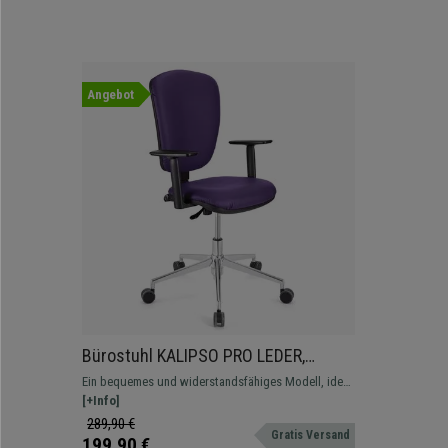
Angebot
Bürostuhl KALIPSO PRO LEDER,
verstellbare Rücken- und Armlehnen,
Ein bequemes und widerstandsfähiges Modell, ideal
Metallgestell, Lederbezug, Farbe Lila
für den Büroalltag. In verschiedenen Farben
[+Info]
erhältlich.
289,90 €
Gratis Versand
199,90 €