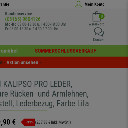
rantie
Mein Konto
Kundenservice
0
(08165) 9804126
Mo-Do
08:00-13:30 u. 14:30-18:00 Uhr
Warenkorb
Fr
08:00-13:30 u. 14:30-17:00 Uhr
Kontakt
romöbel
SOMMERSCHLUSSVERKAUF
t - 
Aktion ansehen
 -
l KALIPSO PRO LEDER,
bare Rücken- und Armlehnen,
tell, Lederbezug, Farbe Lila
,90 €
(237,88 € Inkl. MwSt.)
-31%