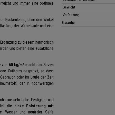
rreicht und immer eine optimale
Gewicht
Verfassung
der Rückenlehne, ohne den Winkel
Garantie
lastung der Wirbelsäule und eine
e Ergänzung
zu diesem harmonisch
erden und bieten eine zusätzliche
e von
60 kg/m³
macht das Sitzen
sene Gußform gespritzt, so dass
 Gebrauch oder im Laufe der Zeit
aumstoff, der in hochwertigen
h eine sehr hohe Festigkeit und
dell
d
ie dicke Polsterung mit
 Wasser und neutraler Seife