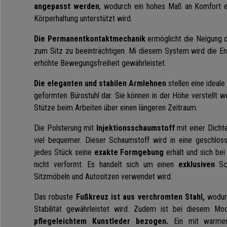
angepasst werden
, wodurch ein hohes Maß an Komfort e
Körperhaltung unterstützt wird.
Die Permanentkontaktmechanik
ermöglicht die Neigung 
zum Sitz zu beeinträchtigen. Mi diesem System wird die Ent
erhöhte Bewegungsfreiheit gewährleistet.
Die eleganten und stabilen Armlehnen
stellen eine ideal
geformten Bürostuhl dar.
Sie können in der Höhe verstellt w
Stütze beim Arbeiten über einen längeren Zeitraum.
Die Polsterung mit
Injektionsschaumstoff
mit einer Dicht
viel bequemer. Dieser Schaumstoff wird in eine geschlos
jedes Stück seine
exakte Formgebung
erhält und sich bei
nicht verformt. Es handelt sich um einen
exklusiven
Sch
Sitzmöbeln und Autositzen verwendet wird.
Das robuste
Fußkreuz ist aus verchromten Stahl,
wodurc
Stabilität gewährleistet wird. Zudem ist bei diesem Mo
pflegeleichtem Kunstleder bezogen.
Ein mit warmem