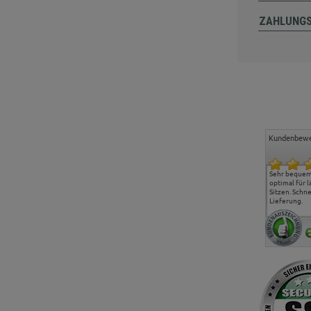
ZAHLUNG
Kundenbewe
Freundlicher Kontakt und
Alles gut geklappt
Sehr bequeme
günstige Preise, hat uns
optimal für 
sehr gut gefallen.
Sitzen. Schne
Lieferung.