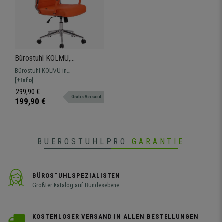
Bürostuhl KOLMU,
Metallgestell, elegantes
Bürostuhl KOLMU in
Design in Leder mit
außergewöhnlichem Design
[+Info]
Quersteppung, Farbe Orange
vereint hochwertige Materialien
299,90 €
Gratis Versand
mit Komfort, auch mit Stoffbezug
199,90 €
erhältlich.
BUEROSTUHLPRO
GARANTIE
BÜROSTUHLSPEZIALISTEN
Größter Katalog auf Bundesebene
KOSTENLOSER VERSAND IN ALLEN BESTELLUNGEN