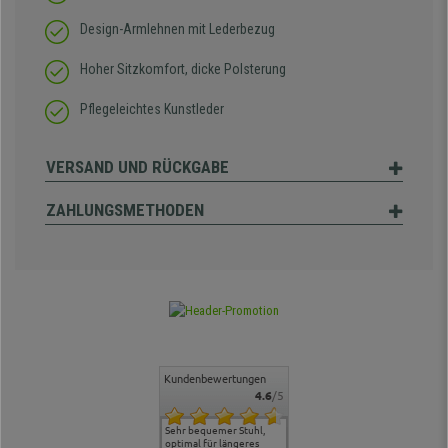
Design-Armlehnen mit Lederbezug
Hoher Sitzkomfort, dicke Polsterung
Pflegeleichtes Kunstleder
VERSAND UND RÜCKGABE
ZAHLUNGSMETHODEN
Kundenbewertungen
4.6
/5
ontakt und
Alles gut geklappt
Sehr bequemer Stuhl,
Lieferung: es ging schnell
Der Stuhl 
, hat uns
optimal für längeres
und die Ware war
ergonomis