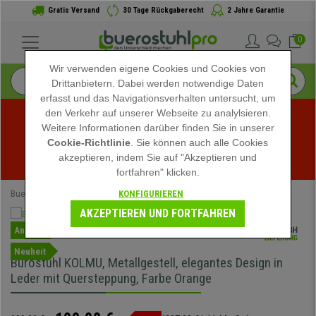
Gratis Versand
30 Tage Rückgaberecht
2 Jahre Garantie
0
Wir verwenden eigene Cookies und Cookies von
Drittanbietern. Dabei werden notwendige Daten
erfasst und das Navigationsverhalten untersucht, um
den Verkehr auf unserer Webseite zu analylsieren.
Weitere Informationen darüber finden Sie in unserer
Sommerschlussverkauf bei buerostuhlpro! Exklusive 
Cookie-Richtlinie
. Sie können auch alle Cookies
akzeptieren, indem Sie auf "Akzeptieren und
Rabatte für kurze Zeit - 
Aktion ansehen
 -
fortfahren" klicken.
KONFIGURIEREN
Buerostuhlpro
Bürostühle
Chefsessel
AKZEPTIEREN UND FORTFAHREN
Angebot
Neuheit
Bürostuhl KOLMU, Metallgestell, elegantes Design in
Leder mit Quersteppung, Farbe Orange