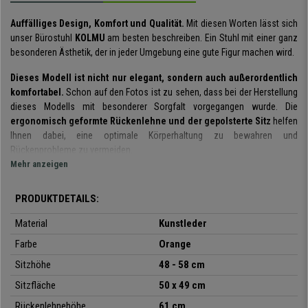
Auffälliges Design, Komfort und Qualität.
Mit diesen Worten lässt sich
unser Bürostuhl
KOLMU
am besten beschreiben. Ein Stuhl mit einer ganz
besonderen Ästhetik, der in jeder Umgebung eine gute Figur machen wird.
Dieses Modell ist nicht nur elegant, sondern auch außerordentlich
komfortabel.
Schon auf den Fotos ist zu sehen, dass bei der Herstellung
dieses Modells mit besonderer Sorgfalt vorgegangen wurde. Die
ergonomisch geformte Rückenlehne und der gepolsterte Sitz
helfen
Ihnen dabei, eine optimale Körperhaltung zu bewahren und
Rückenprobleme zu vermeiden.
Mehr anzeigen
Der
pflegeleichte Bezug aus Kunstleder
passt perfekt in jeden Bereich.
Dieses Modell ist in
verschiedenen Farben
oder auch mit Stoffbezug
PRODUKTDETAILS:
erhältlich, sodass die für Sie passende Kombination ganz sicher mit
dabei ist.
Material
Kunstleder
Farbe
Orange
Zur Gewährleistung einer
langen Haltbarkeit
werden für die Herstellung
dieses Bürostuhls ausschließlich
hochwertige Materialien
verwendet.
Sitzhöhe
48 - 58 cm
Das
verchromte Metallfußkreuz
ist nicht nur elegant, sondern auch
Sitzfläche
50 x 49 cm
extrem robust und stabil. Auch bei den
Design-Armlehnen
werden
Komfort und Eleganz durch das verchromte Gestell und die Lederauflagen
Rückenlehnehöhe
61 cm