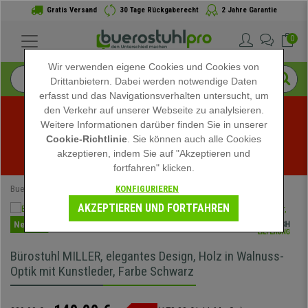
Gratis Versand
30 Tage Rückgaberecht
2 Jahre Garantie
0
Wir verwenden eigene Cookies und Cookies von
Drittanbietern. Dabei werden notwendige Daten
erfasst und das Navigationsverhalten untersucht, um
den Verkehr auf unserer Webseite zu analylsieren.
Weitere Informationen darüber finden Sie in unserer
Sommerschlussverkauf bei buerostuhlpro! Exklusive 
Cookie-Richtlinie
. Sie können auch alle Cookies
akzeptieren, indem Sie auf "Akzeptieren und
Rabatte für kurze Zeit - 
Aktion ansehen
 -
fortfahren" klicken.
KONFIGURIEREN
Buerostuhlpro
Bürostühle
Bürostühle Schwarz
AKZEPTIEREN UND FORTFAHREN
Neuheit
Bürostuhl MILLER, elegantes Design, Holz in Walnuss-
Optik mit Kunstleder, Farbe Schwarz