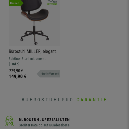
Neuheit
Bürostuhl MILLER, elegantes
Design, Holz in Walnuss-
Schöner Stuhl mit einem
Optik mit Kunstleder, Farbe
einzigartigen Design. Originelle
[+Info]
Schwarz
Sitzschale aus Holz und Sitzfläche
229,90 €
Gratis Versand
mit hochwertigem Kunstleder.
149,90 €
BUEROSTUHLPRO
GARANTIE
BÜROSTUHLSPEZIALISTEN
Größter Katalog auf Bundesebene