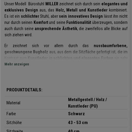
Unser Modell Bürostuhl
MILLER
zeichnet sich durch sein
elegantes und
exklusives Design
aus, das
Holz, Metall und Kunstleder
kombiniert.
Es ist ein
schlichter
Stuhl, aber
sein innovatives Design
lässt ihn nicht
nur durch seinen
Komfort
und seine
Funktionalität
überzeugen, sondern
auch durch seine
ansprechende Ästhetik
, die zweifellos alle Blicke auf
sich ziehen wird.
Er zeichnet sich vor allem durch das
nussbaumfarbene,
geschwungene Bugholz
aus, aus dem die Sitzfläche gefertigt ist, die im
Kontrast zum
Kunstleder in schlichten und eleganten Farben
ein sehr
attraktives Design bietet und gleichzeitig den
Mehr anzeigen
Komfort und die
Ergonomie
bietet, die für einen Bürostuhl erforderlich sind.
Andererseits sind sowohl der Sitz als auch die Rückenlehne
bequem
gepolstert
, um einen komfortablen Arbeitstag zu garantieren, er ist für
PRODUKTDETAILS:
den intensiven professionellen Gebrauch geeignet.
Metallgestell / Holz /
Material
Für seine Herstellung wurden nur hochwertige Materialien verwendet. Die
Kunstleder (PU)
Sitzschale aus Holz
und das
Metallgestel
l sind sehr
robust und
Farbe
Schwarz
widerstandsfähig
, denn der Stuhl kann
bis zu 130 kg
tragen. Außerdem
Sitzhöhe
43 - 53 cm
ist er mit
hochwertigem Kunstleder
bezogen, einem Material, das sich
durch seine
leichte Pflege und Reinigung
auszeichnet und sich sehr
Sitzbreite
40 cm