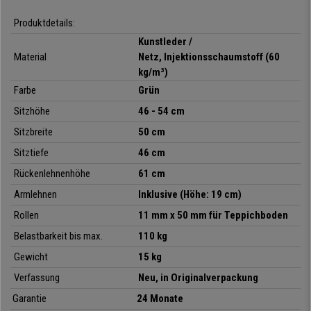
und Autositzen verwendet wird.
Produktdetails:
Wir bieten Ihnen hier einen äußerst attraktiven Bürostuhl zu einem
Kunstleder /
unschlagbaren Preis. Jetzt
auf buerostuhlpro.de zum Spitzenpreis,
mit
Material
Netz, Injektionsschaumstoff (60
kostenlosem Versand bis direkt vor Ihre Tür, der umfassendsten
kg/m³)
Garantie und dem besten Kundenservice.
Farbe
Grün
Sitzhöhe
46 - 54 cm
•
Verstellbare Rückenlehne mit atmungsaktivem Netzbezug
Sitzbreite
50 cm
• Rückenlehne mit Permanentkontaktmechanik
Sitztiefe
46 cm
•
Strapazierfähiger Kunstlederbezug
• Hochwertige Verarbeitung, sehr robust
Rückenlehnenhöhe
61 cm
•
Inkl. Design-Armlehnen
Armlehnen
Inklusive (Höhe: 19 cm)
Rollen
11 mm x 50 mm für Teppichboden
Belastbarkeit bis max.
110 kg
Gewicht
15 kg
Verfassung
Neu, in Originalverpackung
Garantie
24 Monate