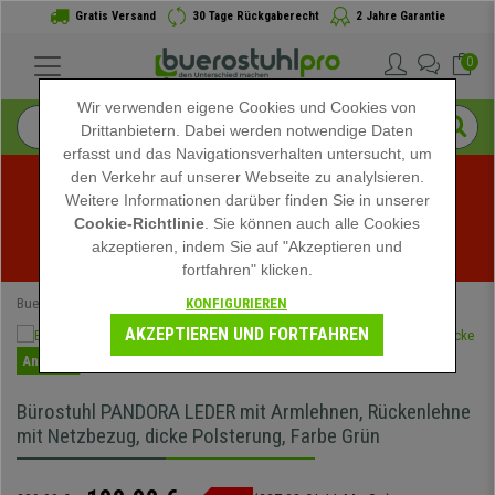
Gratis Versand
30 Tage Rückgaberecht
2 Jahre Garantie
0
Wir verwenden eigene Cookies und Cookies von
Drittanbietern. Dabei werden notwendige Daten
erfasst und das Navigationsverhalten untersucht, um
den Verkehr auf unserer Webseite zu analylsieren.
Weitere Informationen darüber finden Sie in unserer
Sommerschlussverkauf bei buerostuhlpro! Exklusive 
Cookie-Richtlinie
. Sie können auch alle Cookies
akzeptieren, indem Sie auf "Akzeptieren und
Rabatte für kurze Zeit - 
Aktion ansehen
 -
fortfahren" klicken.
KONFIGURIEREN
Buerostuhlpro
Bürostühle
Bürodrehstühle
AKZEPTIEREN UND FORTFAHREN
Angebot
Bürostuhl PANDORA LEDER mit Armlehnen, Rückenlehne
mit Netzbezug, dicke Polsterung, Farbe Grün