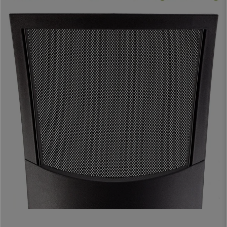
Durchlüftung und ist sehr widerstandsfähig. Die
Rückenlehne kann
zudem in der Tiefe verstellt werden
, ideal, um eine gesunde
Körperhaltung auf bequeme und einfache Weise einzunehmen. Darüber
hinaus bieten die schicken
Design-Armlehnen
zusätzlichen Halt und
geben dem Stuhl eine makelose Optik.
Dank der
Permanentkontaktmechanik
lässt sich die Rückenlehne nach
hinten neigen, ohne dabei den Winkel der Sitzfläche zu verstellen. Diese
Funktion entlastet die Wirbelsäule und ermöglicht eine größere
Bewegungsfreiheit. Dank seiner Ergonomie und Einstellmöglichkeiten
eignet sich dieser Bürostuhl für eine
intensive Nutzung von 8 Stunden
täglich
.
Für ein angenehmes Sitzgefühl ist der breite Sitz dick gepolstert und mit
hochwertigem Kunstleder
bezogen. Dieses Material zeichnet sich
zudem durch seine
einfache Pflege
und Reinigung aus und wird Ihnen
viele Jahre lang Freude bereiten. Die Polsterung mit
Injektionsschaumstoff mit einer Dichte von 60 kg/m³
macht das
Sitzen viel bequemer. Dieser Schaumstoff wird in eine geschlossene
Gußform gespritzt, so dass jedes Stück seine exakte Formgebung erhält
und sich bei Gebrauch oder im Laufe der Zeit nicht verformt. Es handelt
sich um einen exklusiven Schaumstoff, der in
hochwertigen Sitzmöbeln