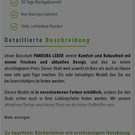
30 Tage Rückgaberecht
Ihre Bürospezialisten
Viele zufriedene Kunden
Detaillierte
Beschreibung
Unser Bürostuhl
PANDORA LEDER
vereint
Komfort und Robustheit mit
einem frischen und aktuellen Design
, und das zu einem
unschlagbaren Preis. Dieser Stuhl wird sowohl im Büro als auch zu Hause
eine sehr gute Figur machen. Ein sehr vielseitiges Modell, das Sie nur
bei buerostuhlpro.de finden werden.
Dieses Modell ist
in verschiedenen Farben erhältlich,
sodass Sie den
Stuhl sicher auch in Ihrer Lieblingsfarbe finden werden. Mit seinem
attraktiven Design wird dieser Stuhl ein absoluter Volltreffer sein.
Die
ergonomisch geformte Rückenlehne
sorgt für ein hohes Maß an
Mehr anzeigen
Komfort. Sie ist mit
atmungsaktivem Netz
bezogen, das äußerst
bequem in der Anwendung ist. Dieses Material bietet eine optimale