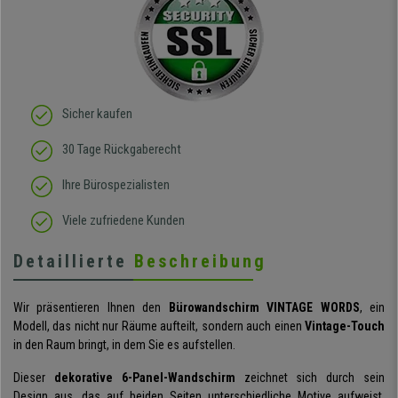
sitzt darin auch wirklich
gut! Die Sitzfläche, eine
Art straffes aber auch
elastisches Gewebe passt
sich der
Körperbewegung an.
Klare Kaufempfehlung!
Sicher kaufen
30 Tage Rückgaberecht
Ihre Bürospezialisten
Viele zufriedene Kunden
Detaillierte
Beschreibung
Wir präsentieren Ihnen den
Bürowandschirm VINTAGE WORDS
, ein
Modell, das nicht nur Räume aufteilt, sondern auch einen
Vintage-Touch
in den Raum bringt, in dem Sie es aufstellen.
Dieser
dekorative 6-Panel-Wandschirm
zeichnet sich durch sein
Design aus, das auf beiden Seiten unterschiedliche Motive aufweist,