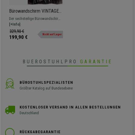
Bürowandschirm VINTAGE
WORDS, 6-Panel-Faltwand,
Der sechsteilige Bürowandschirm
180x240x2,5cm, mit
VINTAGE WORDS eignet sich ideal
[+Info]
Holzrahmen
zur Raumaufteilung und -
329,90 €
Nicht auf Lager
dekoration und gibt durch sein
199,90 €
Design einen Vintage-Touch.
BUEROSTUHLPRO
GARANTIE
BÜROSTUHLSPEZIALISTEN
Größter Katalog auf Bundesebene
KOSTENLOSER VERSAND IN ALLEN BESTELLUNGEN
Deutschland
RÜCKGABEGARANTIE