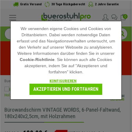
Gratis Versand
30 Tage Rückgaberecht
2 Jahre Garantie
0
Wir verwenden eigene Cookies und Cookies von
Drittanbietern. Dabei werden notwendige Daten
erfasst und das Navigationsverhalten untersucht, um
den Verkehr auf unserer Webseite zu analylsieren.
Weitere Informationen darüber finden Sie in unserer
Sommerschlussverkauf bei buerostuhlpro! Exklusive 
Cookie-Richtlinie
. Sie können auch alle Cookies
akzeptieren, indem Sie auf "Akzeptieren und
Rabatte für kurze Zeit - 
Aktion ansehen
 -
fortfahren" klicken.
KONFIGURIEREN
Buerostuhlpro
Büromöbel
Bürowandschirm
AKZEPTIEREN UND FORTFAHREN
Bürowandschirm VINTAGE WORDS, 6-Panel-Faltwand,
180x240x2,5cm, mit Holzrahmen