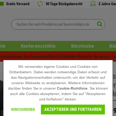
Gratis Versand
30 Tage Rückgaberecht
2 Jahre Ga
hle
Konferenzstühle
Bürotische
Bü
ussverkauf bei buerostuhlpro! Exklusive Rabatte für kurze Zei
Wir verwenden eigene Cookies und Cookies von
Drittanbietern. Dabei werden notwendige Daten erfasst und
Chefsess
das Navigationsverhalten untersucht, um den Verkehr auf
gepolster
unserer Webseite zu analylsieren. Weitere Informationen
darüber finden Sie in unserer
Cookie-Richtlinie
. Sie können
Kunstled
auch alle Cookies akzeptieren, indem Sie auf "Akzeptieren
und fortfahren" klicken.
AKZEPTIEREN UND FORTFAHREN
269
KONFIGURIEREN
419,90 €