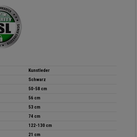
ich absolut begeistert, er
sieht richtig hochwertig
aus und das beste: man
sitzt darin auch wirklich
gut! Die Sitzfläche, eine
Art straffes aber auch
elastisches Gewebe passt
sich der
Körperbewegung an.
Klare Kaufempfehlung!
Kunstleder
Schwarz
50-58 cm
56 cm
53 cm
74 cm
122-130 cm
21 cm