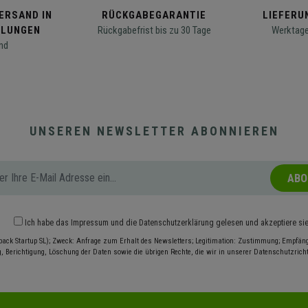
ERSAND IN
RÜCKGABEGARANTIE
LIEFERUN
LLUNGEN
Rückgabefrist bis zu 30 Tage
Werktage
nd
UNSEREN NEWSLETTER ABONNIEREN
ABO
Ich habe das
Impressum
und die
Datenschutzerklärung
gelesen und akzeptiere si
pack Startup SL); Zweck: Anfrage zum Erhalt des Newsletters; Legitimation: Zustimmung; Empfänge
, Berichtigung, Löschung der Daten sowie die übrigen Rechte, die wir in unserer Datenschutzrichtl