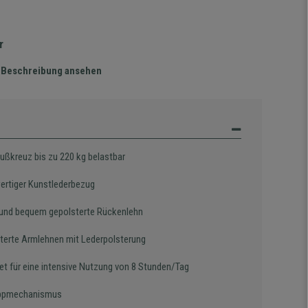
r
te Beschreibung ansehen
fußkreuz bis zu 220 kg belastbar
rtiger Kunstlederbezug
und bequem gepolsterte Rückenlehn
terte Armlehnen mit Lederpolsterung
et für eine intensive Nutzung von 8 Stunden/Tag
ippmechanismus