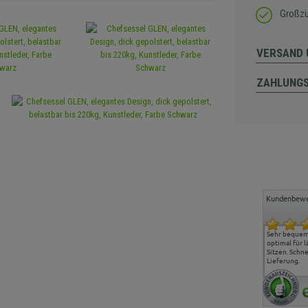
Großzü
VERSAND 
ZAHLUNG
Kundenbewe
Freundlicher Kontakt und
Alles gut geklappt
Sehr bequeme
günstige Preise, hat uns
optimal für 
sehr gut gefallen.
Sitzen. Schne
Lieferung.