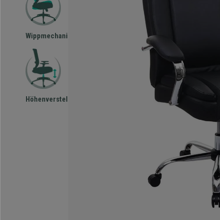
Wippmechanismus
Höhenverstellbar