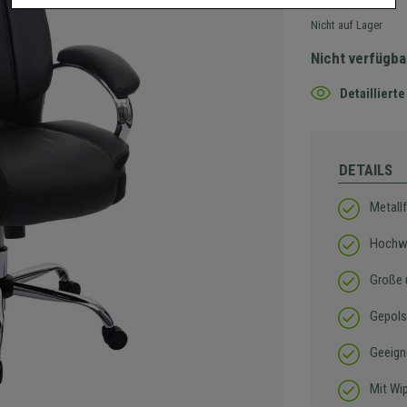
Nicht auf Lager
Nicht verfügba
Detaillier
DETAILS
Metall
Hochwe
Große 
Gepols
Geeign
Mit W