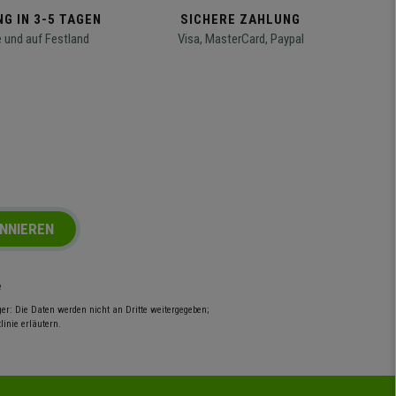
G IN 3-5 TAGEN
SICHERE ZAHLUNG
 und auf Festland
Visa, MasterCard, Paypal
NNIEREN
e
r: Die Daten werden nicht an Dritte weitergegeben;
inie erläutern.