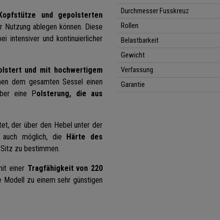
Durchmesser Fusskreuz
Kopfstütze und gepolsterten
Rollen
r Nutzung ablegen können. Diese
i intensiver und kontinuierlicher
Belastbarkeit
Gewicht
olstert und mit hochwertigem
Verfassung
eihen dem gesamten Sessel einen
Garantie
über eine P
olsterung, die aus
et, der über den Hebel unter der
st auch möglich, die
Härte des
Sitz zu bestimmen.
mit einer
Tragfähigkeit von 220
le Modell zu einem sehr günstigen
.