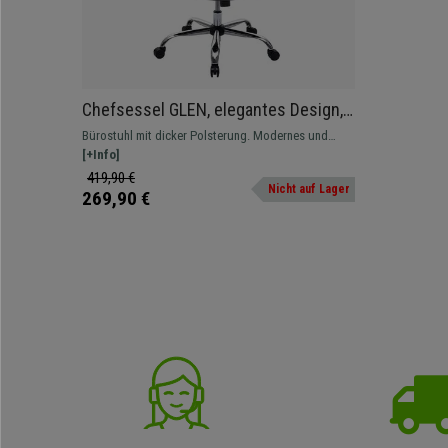
Chefsessel GLEN, elegantes Design,
dick gepolstert, belastbar bis 220kg,
Bürostuhl mit dicker Polsterung. Modernes und
Kunstleder, Farbe Schwarz
elegantes Design. Sehr widerstandsfähig und
[+Info]
belastbar bis 220kg
419,90 €
Nicht auf Lager
269,90 €