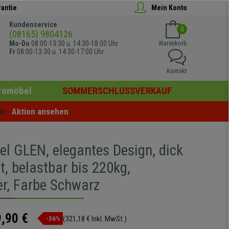
rantie
Mein Konto
Kundenservice
0
(08165) 9804126
Mo-Do
08:00-13:30 u. 14:30-18:00 Uhr
Warenkorb
Fr
08:00-13:30 u. 14:30-17:00 Uhr
Kontakt
romöbel
SOMMERSCHLUSSVERKAUF
t - 
Aktion ansehen
 -
el GLEN, elegantes Design, dick
t, belastbar bis 220kg,
er, Farbe Schwarz
,90 €
(321,18 € Inkl. MwSt.)
-36%