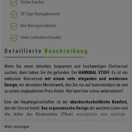
Sicher kaufen
30 Tage Rückgaberecht
Ihre Bürospezialisten
Viele zufriedene Kunden
Detaillierte
Beschreibung
Wenn Sie einen stilvollen, bequemen und hochwertigen Chefsessel
suchen, dann haben Sie ihn gefunden: Der
HANNIBAL STOFF.
Es ist ein
exklusiver Bürosessel
mit einem sehr eleganten und modernen
Design;
ein absolutes Meisterwerk, das Sie nur auf buersotuhlpro.de und
zu einem unglaublichen Preis finden. Wer kann hier schon widerstehen?
Eine der Haupteigenschaften ist der
überdurchschnittliche Komfort,
den der Sessel bietet.
Das ergonomische Design
der weichen Linien und
die Höhe der Rückenlehe (75cm)
ermöglichen eine optimale
Anlehnungsfläche für den Rücken und einen ungemeinen Sitzkomfort. Sie
werden den Sessel mehrere Stunden nutzen können, ohne Müdigkeit zu
Mehr anzeigen