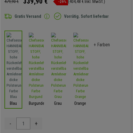
339,90 €
479,90 €
(404,48 € Inkl. MwSt.)
-29%
Gratis Versand
Vorrätig. Sofort lieferbar
+ Farben
Blau
Burgunder
Grau
Orange
-
+