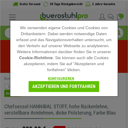
Gratis Versand
30 Tage Rückgaberecht
2 Jahre Garantie
0
Wir verwenden eigene Cookies und Cookies von
Drittanbietern. Dabei werden notwendige Daten
erfasst und das Navigationsverhalten untersucht, um
den Verkehr auf unserer Webseite zu analylsieren.
Weitere Informationen darüber finden Sie in unserer
Sommerschlussverkauf bei buerostuhlpro! Exklusive 
Cookie-Richtlinie
. Sie können auch alle Cookies
akzeptieren, indem Sie auf "Akzeptieren und
Rabatte für kurze Zeit - 
Aktion ansehen
 -
fortfahren" klicken.
KONFIGURIEREN
Buerostuhlpro
Bürostühle
Chefsessel
AKZEPTIEREN UND FORTFAHREN
Angebot
Chefsessel HANNIBAL STOFF, hohe Rückenlehne,
verstellbare Armlehnen, dicke Polsterung, Farbe Blau