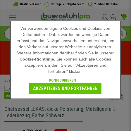
Gratis Versand
30 Tage Rückgaberecht
2 Jahre Garantie
0
Wir verwenden eigene Cookies und Cookies von
Drittanbietern. Dabei werden notwendige Daten
erfasst und das Navigationsverhalten untersucht, um
den Verkehr auf unserer Webseite zu analylsieren.
Weitere Informationen darüber finden Sie in unserer
Sommerschlussverkauf bei buerostuhlpro! Exklusive 
Cookie-Richtlinie
. Sie können auch alle Cookies
akzeptieren, indem Sie auf "Akzeptieren und
Rabatte für kurze Zeit - 
Aktion ansehen
 -
fortfahren" klicken.
KONFIGURIEREN
Buerostuhlpro
Bürostühle
Chefsessel
AKZEPTIEREN UND FORTFAHREN
Angebot
Chefsessel LUKAS, dicke Polsterung, Metallgestell,
Lederbezug, Farbe Schwarz