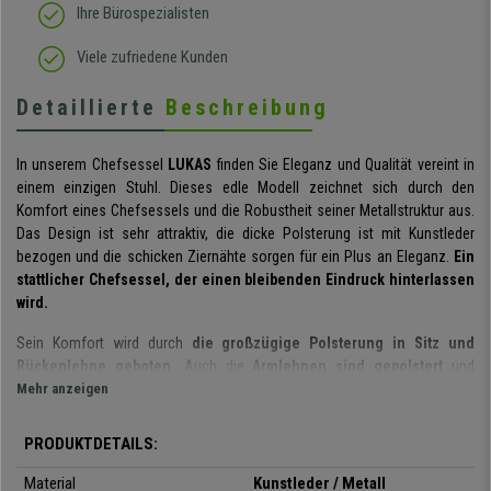
Ihre Bürospezialisten
Viele zufriedene Kunden
Detaillierte
Beschreibung
In unserem Chefsessel
LUKAS
finden Sie Eleganz und Qualität vereint in
einem einzigen Stuhl.
Dieses edle Modell zeichnet sich durch den
Komfort eines Chefsessels und die Robustheit seiner Metallstruktur aus
.
Das Design ist sehr attraktiv, die dicke Polsterung ist mit Kunstleder
bezogen und die schicken Ziernähte sorgen für ein Plus an Eleganz.
Ein
stattlicher Chefsessel, der einen bleibenden Eindruck hinterlassen
wird.
Sein Komfort wird durch
die großzügige Polsterung in Sitz und
Rückenlehne geboten.
Auch die
Armlehnen sind gepolstert
und
bieten somit eine bequeme Stütze, die an einem guten Chefsessel nicht
Mehr anzeigen
fehlen darf.
PRODUKTDETAILS:
Die integrierte Wippfunktion der Rückenlehne bietet zusätzlichen
Komfort
, denn die Wippbewegung wirkt entlastend für den Rücken und
Material
Kunstleder / Metall