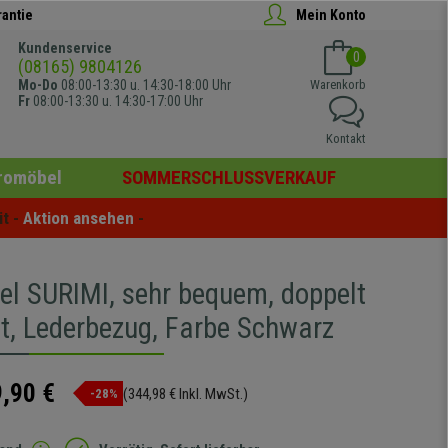
rantie
Mein Konto
Kundenservice
0
(08165) 9804126
Mo-Do
08:00-13:30 u. 14:30-18:00 Uhr
Warenkorb
Fr
08:00-13:30 u. 14:30-17:00 Uhr
Kontakt
romöbel
SOMMERSCHLUSSVERKAUF
t - 
Aktion ansehen
 -
el SURIMI, sehr bequem, doppelt
rt, Lederbezug, Farbe Schwarz
,90 €
(344,98 € Inkl. MwSt.)
-28%