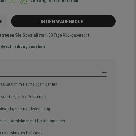
sand
Vorrätig. Sofort lieferbar
+
IN DEN WARENKORB
rtrauen Sie Spezialisten
, 30 Tage Rückgaberecht
te Beschreibung ansehen
tes Design mit auffälligen Nähten
 Komfort, dicke Polsterung
chwertigem Kunstlederbezug
table Armlehnen mit Polsterauflagen
s und robustes Fußkreuz