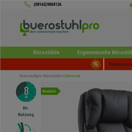
(08165)9804126
Bürostühle
Ergonomische Bürostü
Sommerschl
Buerostuhlpro
Bürostühle
Chefsessel
Neuheit
8h-
Nutzung