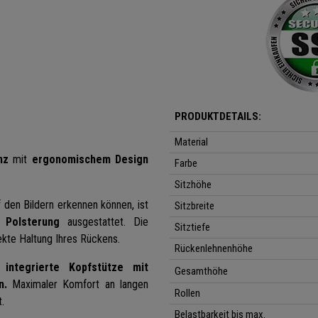
PRODUKTDETAILS:
Material
nz
mit
ergonomischem Design
Farbe
Sitzhöhe
 den Bildern erkennen können, ist
Sitzbreite
 Polsterung
ausgestattet. Die
Sitztiefe
ekte Haltung Ihres Rückens.
Rückenlehnenhöhe
ie
integrierte Kopfstütze mit
Gesamthöhe
n.
Maximaler Komfort an langen
Rollen
.
Belastbarkeit bis max.