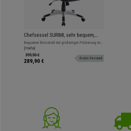
Chefsessel SURIMI, sehr bequem,
doppelt gepolstert, Lederbezug,
Bequemer Bürostuhl mit großartiger Polsterung mit
Farbe Schwarz
Lederbezug.
[+Info]
399,90 €
Gratis Versand
289,90 €