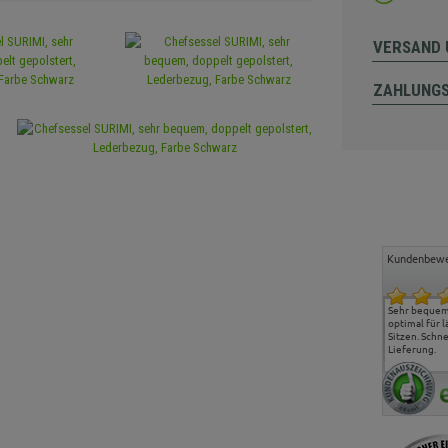
VERSAND 
ZAHLUNG
Kundenbewe
Freundlicher Kontakt und
Alles gut geklappt
Sehr bequeme
günstige Preise, hat uns
optimal für 
sehr gut gefallen.
Sitzen. Schne
Lieferung.