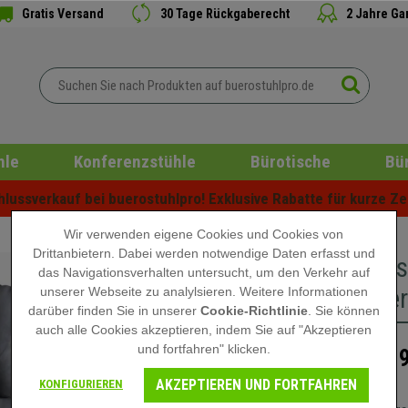
Gratis Versand
30 Tage Rückgaberecht
2 Jahre Ga
hle
Konferenzstühle
Bürotische
Bü
ussverkauf bei buerostuhlpro! Exklusive Rabatte für kurze Zei
Wir verwenden eigene Cookies und Cookies von
Drittanbietern. Dabei werden notwendige Daten erfasst und
Chefsess
das Navigationsverhalten untersucht, um den Verkehr auf
gepolste
unserer Webseite zu analylsieren. Weitere Informationen
darüber finden Sie in unserer
Cookie-Richtlinie
. Sie können
auch alle Cookies akzeptieren, indem Sie auf "Akzeptieren
und fortfahren" klicken.
289
399,90 €
AKZEPTIEREN UND FORTFAHREN
KONFIGURIEREN