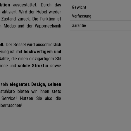
ktion
ausgestattet. Durch das
Gewicht
 aktiviert. Wird der Hebel wieder
Verfassung
 Zustand zurück. Die Funktion ist
Garantie
ren Modus und der Wippmechanik
ll.
Der Sessel wird ausschließlich
erung ist mit
hochwertigem und
hte, die einen einzigartigem Stil
schöne und
solide Struktur
sowie
h sein
elegantes Design, seinen
tuhlpro bieten wir Ihnen stets
n Service! Nutzen Sie also die
überraschen!