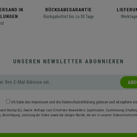
ERSAND IN
RÜCKGABEGARANTIE
LIEFERUN
LLUNGEN
Rückgabefrist bis zu 30 Tage
Werktage
nd
UNSEREN NEWSLETTER ABONNIEREN
ABO
Ich habe das
Impressum
und die
Datenschutzerklärung
gelesen und akzeptiere si
pack Startup SL); Zweck: Anfrage zum Erhalt des Newsletters; Legitimation: Zustimmung; Empfänge
, Berichtigung, Löschung der Daten sowie die übrigen Rechte, die wir in unserer Datenschutzrichtl