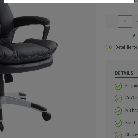
Gratis Ver
-
Ve
Detaillier
DETAILS
Elegan
Großer
Mit ho
Komfor
Starke