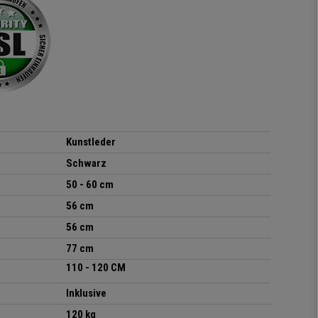
aus und das beste: man
sitzt darin auch wirklich
gut! Die Sitzfläche, eine
Art straffes aber auch
elastisches Gewebe passt
sich der
Körperbewegung an.
Klare Kaufempfehlung!
Kunstleder
Schwarz
50 - 60 cm
56
cm
56 cm
77
cm
110 - 120 CM
Inklusive
120 kg