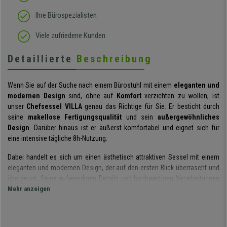
Ihre Bürospezialisten
Viele zufriedene Kunden
Detaillierte
Beschreibung
Wenn Sie auf der Suche nach einem Bürostuhl mit einem
eleganten und
modernen Design
sind, ohne auf
Komfort
verzichten zu wollen, ist
unser
Chefsessel VILLA
genau das Richtige für Sie. Er
besticht durch
seine
makellose Fertigungsqualität
und sein
außergewöhnliches
Design
. Darüber hinaus ist er äußerst komfortabel und eignet sich für
eine intensive tägliche
8h-Nutzung
.
Dabei handelt es sich um einen ästhetisch attraktiven Sessel mit einem
eleganten und modernen Design, der auf den ersten Blick überrascht und
überzeugt. Seine aufwendigen Details und hochwertigen Verarbeitungen
sind schon auf den Fotos zu erkennen. Sie werden von Anfang an
Mehr anzeigen
begeistert sein.
Seinen hohen Komfort verdankt er mehreren Faktoren. Zu