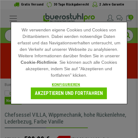
Gratis Versand
30 Tage Rückgaberecht
2 Jahre Garantie
0
Wir verwenden eigene Cookies und Cookies von
Drittanbietern. Dabei werden notwendige Daten
erfasst und das Navigationsverhalten untersucht, um
den Verkehr auf unserer Webseite zu analylsieren.
Weitere Informationen darüber finden Sie in unserer
Sommerschlussverkauf bei buerostuhlpro! Exklusive 
Cookie-Richtlinie
. Sie können auch alle Cookies
akzeptieren, indem Sie auf "Akzeptieren und
Rabatte für kurze Zeit - 
Aktion ansehen
 -
fortfahren" klicken.
KONFIGURIEREN
Buerostuhlpro
Bürostühle
Chefsessel
AKZEPTIEREN UND FORTFAHREN
Neuheit
Chefsessel VILLA, Wippmechanik, hohe Rückenlehne,
Lederbezug, Farbe Vanille