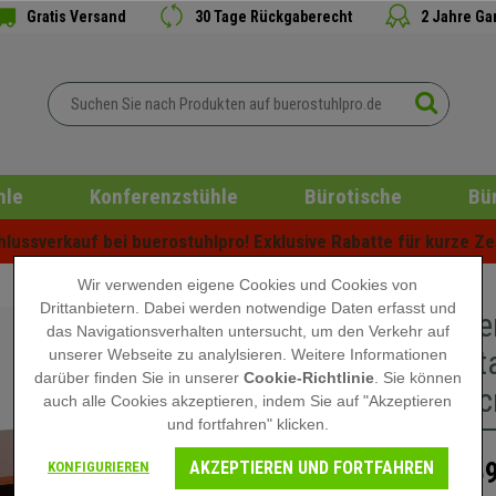
Gratis Versand
30 Tage Rückgaberecht
2 Jahre Ga
hle
Konferenzstühle
Bürotische
Bü
ussverkauf bei buerostuhlpro! Exklusive Rabatte für kurze Zei
Wir verwenden eigene Cookies und Cookies von
Drittanbietern. Dabei werden notwendige Daten erfasst und
Computer
das Navigationsverhalten untersucht, um den Verkehr auf
und Tast
unserer Webseite zu analylsieren. Weitere Informationen
darüber finden Sie in unserer
Cookie-Richtlinie
. Sie können
60 x 74 
auch alle Cookies akzeptieren, indem Sie auf "Akzeptieren
und fortfahren" klicken.
AKZEPTIEREN UND FORTFAHREN
159
KONFIGURIEREN
229,90 €