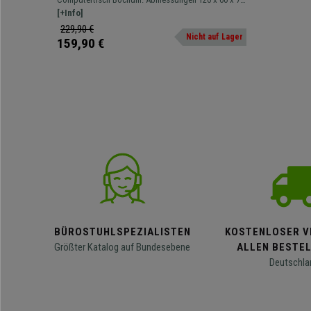
Abmessungen 120 x 60 x 74 cm, aus
cm. Schlichter PC-Tisch mit Arbeitsfläche und
[+Info]
Holz, Farbe Walnuss
Stauraum/Ablageplatz.
229,90 €
Nicht auf Lager
159,90 €
BÜROSTUHLSPEZIALISTEN
KOSTENLOSER V
Größter Katalog auf Bundesebene
ALLEN BESTE
Deutschla