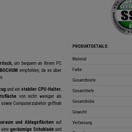
PRODUKTDETAILS:
Material
tisch,
um bequem an Ihrem PC
Farbe
l
BOCHUM
empfehlen, da es über
n.
Gesamtbreite
zug
und ein
stabiler CPU-Halter.
Gesamttiefe
tsfläche
von nicht weniger als
Gesamthöhe
n sowie Computerzubehör griffnah
Gewicht
auraum und Ablageflächen
auf
Verfassung
h eine
geräumige Schublade
und