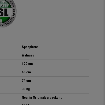
sitzt darin auch wirklich
gut! Die Sitzfläche, eine
Art straffes aber auch
elastisches Gewebe passt
sich der
Körperbewegung an.
Klare Kaufempfehlung!
Spanplatte
Walnuss
120 cm
60 cm
74 cm
30 kg
Neu, in Originalverpackung