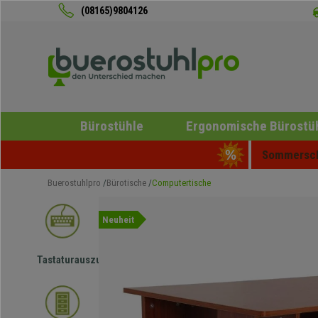
(08165)9804126
Bürostühle
Ergonomische Bürostü
Sommerschl
Buerostuhlpro
Bürotische
Computertische
Neuheit
Tastaturauszug