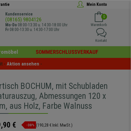
rantie
Mein Konto
Kundenservice
0
(08165) 9804126
Mo-Do
08:00-13:30 u. 14:30-18:00 Uhr
Warenkorb
Fr
08:00-13:30 u. 14:30-17:00 Uhr
Kontakt
romöbel
SOMMERSCHLUSSVERKAUF
t - 
Aktion ansehen
 -
tisch BOCHUM, mit Schubladen
aturauszug, Abmessungen 120 x
cm, aus Holz, Farbe Walnuss
,90 €
(190,28 € Inkl. MwSt.)
-30%