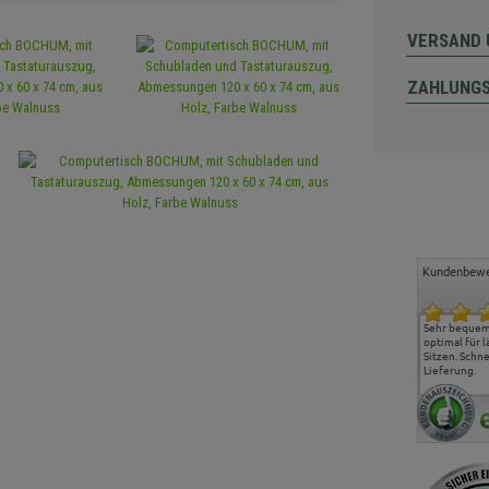
VERSAND 
ZAHLUNG
Kundenbewe
Freundlicher Kontakt und
Alles gut geklappt
Sehr bequeme
günstige Preise, hat uns
optimal für 
sehr gut gefallen.
Sitzen. Schne
Lieferung.