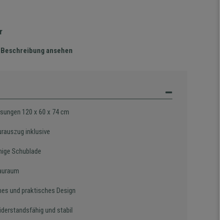
r
te Beschreibung ansehen
ungen 120 x 60 x 74 cm
urauszug inklusive
ige Schublade
tauraum
es und praktisches Design
iderstandsfähig und stabil