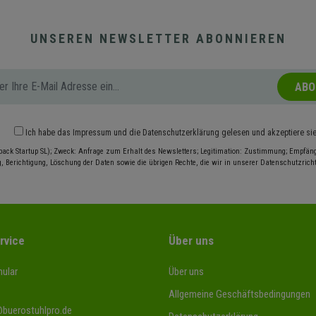
UNSEREN NEWSLETTER ABONNIEREN
ABO
Ich habe das
Impressum
und die
Datenschutzerklärung
gelesen und akzeptiere si
pack Startup SL); Zweck: Anfrage zum Erhalt des Newsletters; Legitimation: Zustimmung; Empfänge
, Berichtigung, Löschung der Daten sowie die übrigen Rechte, die wir in unserer Datenschutzrichtl
rvice
Über uns
ular
Über uns
Allgemeine Geschäftsbedingungen
@buerostuhlpro.de