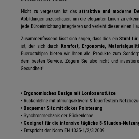
Nicht zu vergessen ist das
attraktive und moderne De
Abbildungen anzuschauen, um die eleganten Linien zu erkennen
jede Büroeinrichtung integrieren und verleiht dieser einen H
Zusammenfassend lässt sich sagen, dass dies ein
Stuhl fü
ist, der sich durch
Komfort, Ergonomie, Materialqualit
Buerostuhlpro bieten wir Ihnen alle Produkte zum Sonderp
dem besten Service. Zögern Sie also nicht und investiere
Gesundheit!
•
Ergonomisches Design mit Lordosenstütze
•
Rückenlehne mit atmungsaktivem & feuerfestem Netzbezu
•
Bequemer Sitz mit dicker Polsterung
•
Synchronmechanik der Rückenlehne
•
Geeignet für die intensive tägliche 8-Stunden-Nutzun
•
Entspricht der Norm EN 1335-1/2/3:2009