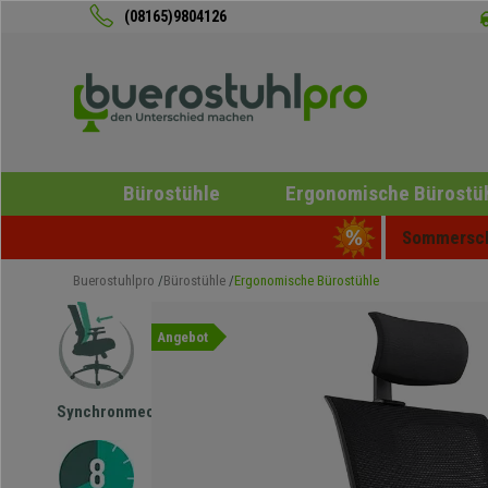
(08165)9804126
Bürostühle
Ergonomische Bürostü
Sommerschl
Buerostuhlpro
Bürostühle
Ergonomische Bürostühle
Angebot
Synchronmechanik