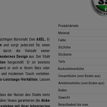
Produktdetails
Material
tüchtigen Bürostuhl: Den
AXEL.
Er
Farbe
n
und sorgt jederzeit für einen
Sitzhöhe
urch die Vielzahl seiner
Sitzbreite
 modernes Design
aus. Der Stuhl
Tiefe
ien
hergestellt. Er ist bestens
 wird er sich in Ihrem Büro oder
Rückenlehnenhöhe
 und modernen Touch verleihen.
Gesamthöhe (vom Boden aus)
is-Leistungs-Verhältnis
. Lassen
Armlehnenhöhe
(vom Boden aus)
Rollen
 dass der Nutzer des Stuhls stets
Gewicht
über hinaus garantieren die
dicke
Belastbarkeit bis max.
enlehne mit ihrer integrierten