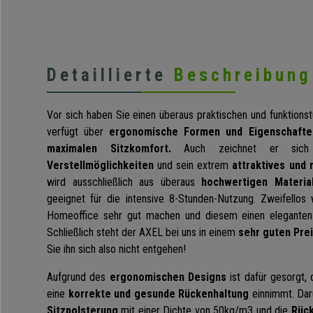
Detaillierte
Beschreibung
Vor sich haben Sie einen überaus praktischen und funktions
verfügt über
ergonomische Formen und Eigenschafte
maximalen Sitzkomfort.
Auch zeichnet er sich d
Verstellmöglichkeiten
und sein extrem
attraktives und
wird ausschließlich aus überaus
hochwertigen Material
geeignet für die intensive 8-Stunden-Nutzung. Zweifellos
Homeoffice sehr gut machen und diesem einen eleganten
Schließlich steht der AXEL bei uns in einem
sehr guten Pre
Sie ihn sich also nicht entgehen!
Aufgrund des
ergonomischen Designs
ist dafür gesorgt,
eine
korrekte und gesunde Rückenhaltung
einnimmt. Dar
Sitzpolsterung
mit einer Dichte von 50kg/m3 und die
Rück