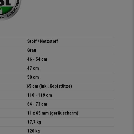
sich der
Körperbewegung an.
Klare Kaufempfehlung!
Stoff / Netzstoff
Grau
46 - 54 cm
47 cm
50 cm
65 cm (inkl. Kopfstütze)
110 - 119 cm
64
- 73 cm
11 x 65 mm (geräuscharm)
17,7 kg
120 kg