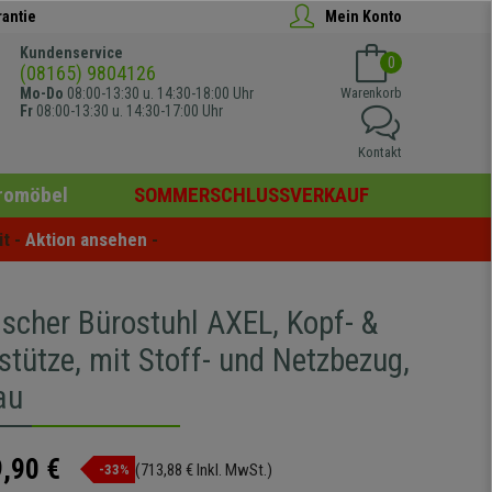
rantie
Mein Konto
Kundenservice
0
(08165) 9804126
Mo-Do
08:00-13:30 u. 14:30-18:00 Uhr
Warenkorb
Fr
08:00-13:30 u. 14:30-17:00 Uhr
Kontakt
romöbel
SOMMERSCHLUSSVERKAUF
t - 
Aktion ansehen
 -
scher Bürostuhl AXEL, Kopf- &
tütze, mit Stoff- und Netzbezug,
au
,90 €
(713,88 € Inkl. MwSt.)
-33%