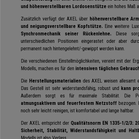
und höhenverstellbaren Lordosenstütze
ein hohes Maß a
Zusätzlich verfügt der AXEL über
höhenverstellbare Ar
und neigungsverstellbare Kopfstütze.
Eine weitere Luxu
Synchronmechanik seiner Rückenlehne.
Diese sorg
unterschiedlichen Positionen eingerastet oder aber d
permanent nach hintengelehnt/-gewippt werden kann.
Die verschiedenen Einstellmöglichkeiten, vereint mit der 
Modells, machen es für den
intensiven täglichen Gebrauc
Die
Herstellungsmaterialien
des AXEL weisen allesamt 
Das Gestell ist sehr widerstandsfähig, robust und
kann pr
Außerdem sorgt es für maximale Stabilität. Die Po
atmungsaktivem und feuerfestem Netzstoff
bezogen. D
noch sehr leicht reinigen, ist komfortabel und lange haltbar.
Der AXEL entspricht der
Qualitätsnorm EN 1335-1/2/3: 2
Sicherheit, Stabilität, Widerstandsfähigkeit und Haltb
Modells ist also Verlass.