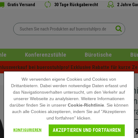
Gratis Versand
30 Tage Rückgaberecht
2 Jahre Ga
hle
Konferenzstühle
Bürotische
Bü
ussverkauf bei buerostuhlpro! Exklusive Rabatte für kurze Zei
Wir verwenden eigene Cookies und Cookies von
Drittanbietern. Dabei werden notwendige Daten erfasst und
Ergonomi
das Navigationsverhalten untersucht, um den Verkehr auf
Lordosens
unserer Webseite zu analylsieren. Weitere Informationen
darüber finden Sie in unserer
Cookie-Richtlinie
. Sie können
Farbe Gr
auch alle Cookies akzeptieren, indem Sie auf "Akzeptieren
und fortfahren" klicken.
AKZEPTIEREN UND FORTFAHREN
599
KONFIGURIEREN
889,90 €