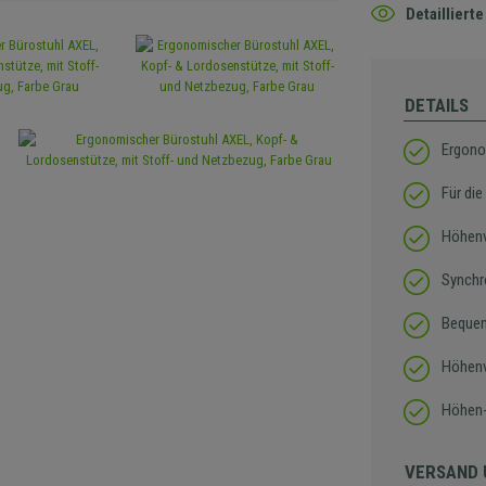
Detaillier
DETAILS
Ergono
Für die
Höhenv
Synchr
Bequem
Höhenv
Höhen-
VERSAND 