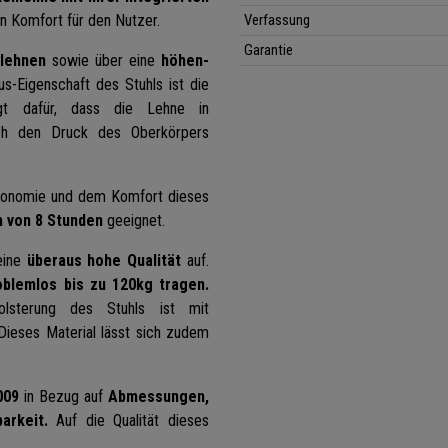
n Komfort für den Nutzer.
Verfassung
Garantie
mlehnen
sowie über eine
höhen-
s-Eigenschaft des Stuhls ist die
t dafür, dass die Lehne in
urch den Druck des Oberkörpers
Ergonomie und dem Komfort dieses
h von 8 Stunden
geeignet.
eine
überaus hohe Qualität
auf.
oblemlos bis zu 120kg tragen.
lsterung des Stuhls ist mit
ieses Material lässt sich zudem
009
in Bezug auf
Abmessungen,
arkeit.
Auf die Qualität dieses