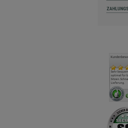
ZAHLUNG
Kundenbewe
Freundlicher Kontakt und
Alles gut geklappt
Sehr bequeme
günstige Preise, hat uns
optimal für 
sehr gut gefallen.
Sitzen. Schne
Lieferung.