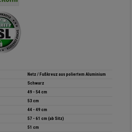
Hände hat :) Von der
Qualität des Stuhls bin
ich absolut begeistert, er
sieht richtig hochwertig
aus und das beste: man
sitzt darin auch wirklich
gut! Die Sitzfläche, eine
Art straffes aber auch
elastisches Gewebe passt
sich der
Körperbewegung an.
Klare Kaufempfehlung!
Netz / Fußkreuz aus poliertem Aluminium
Schwarz
49 - 54 cm
53 cm
44 - 49 cm
57 - 61 cm (ab Sitz)
51 cm