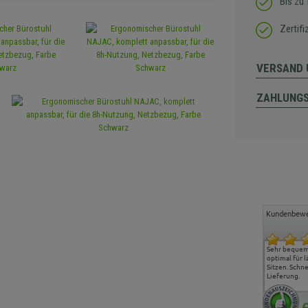
Bis zu 
Zertif
VERSAND 
ZAHLUNG
Kundenbewe
Freundlicher Kontakt und
Alles gut geklappt
Sehr bequeme
günstige Preise, hat uns
optimal für 
sehr gut gefallen.
Sitzen. Schne
Lieferung.