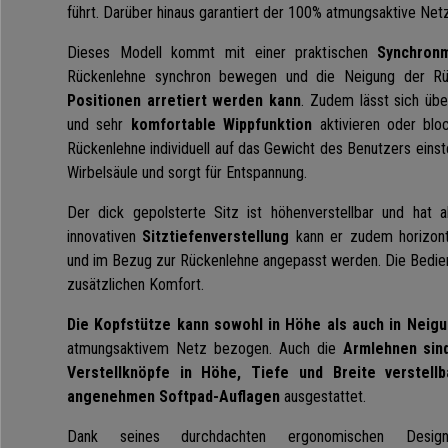
führt. Darüber hinaus garantiert der 100% atmungsaktive Netz
Dieses Modell kommt mit einer praktischen
Synchron
Rückenlehne synchron bewegen und die Neigung der Rü
Positionen arretiert werden kann
. Zudem lässt sich übe
und sehr
komfortable Wippfunktion
aktivieren oder blo
Rückenlehne individuell auf das Gewicht des Benutzers einste
Wirbelsäule und sorgt für Entspannung.
Der dick gepolsterte Sitz ist höhenverstellbar und hat
innovativen
Sitztiefenverstellung
kann er zudem horizont
und im Bezug zur Rückenlehne angepasst werden. Die Bedienung
zusätzlichen Komfort.
Die Kopfstütze kann sowohl in Höhe als auch in Neigu
atmungsaktivem Netz bezogen. Auch die
Armlehnen sin
Verstellknöpfe in Höhe, Tiefe und Breite verstellb
angenehmen Softpad-Auflagen
ausgestattet.
Dank seines durchdachten ergonomischen Desi