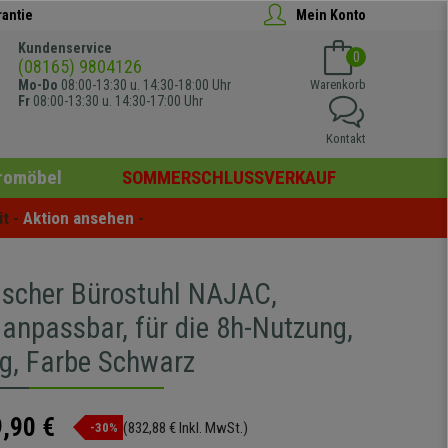
rantie
Mein Konto
Kundenservice
0
(08165) 9804126
Mo-Do
08:00-13:30 u. 14:30-18:00 Uhr
Warenkorb
Fr
08:00-13:30 u. 14:30-17:00 Uhr
Kontakt
romöbel
SOMMERSCHLUSSVERKAUF
t - 
Aktion ansehen
 -
scher Bürostuhl NAJAC,
 anpassbar, für die 8h-Nutzung,
g, Farbe Schwarz
,90 €
(832,88 € Inkl. MwSt.)
-30%