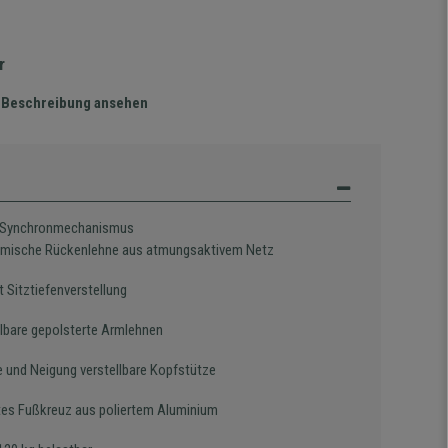
r
te Beschreibung ansehen
er Synchronmechanismus
mische Rückenlehne aus atmungsaktivem Netz
t Sitztiefenverstellung
llbare gepolsterte Armlehnen
e und Neigung verstellbare Kopfstütze
es Fußkreuz aus poliertem Aluminium