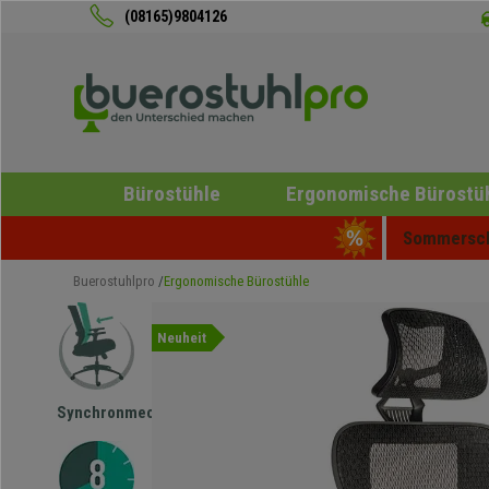
(08165)9804126
Bürostühle
Ergonomische Bürostü
Sommerschl
Buerostuhlpro
Ergonomische Bürostühle
Neuheit
Synchronmechanik