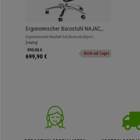
Ergonomischer Bürostuhl NAJAC,
komplett anpassbar, für die 8h-
Ergonomische Neuheit bei Buerostuhlpro!
Nutzung, Netzbezug, Farbe Schwarz
Vollständig verstellbarer Bürostuhl mit Kopfstütze
[+Info]
mit Metallfußkreuz, all dies zu einem unglaublichen
999,90 €
Nicht auf Lager
Preis!
699,90 €