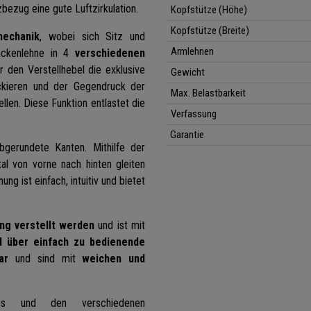
bezug eine gute Luftzirkulation.
Kopfstütze (Höhe)
Kopfstütze (Breite)
mechanik
, wobei sich Sitz und
Armlehnen
ckenlehne in 4
verschiedenen
r den Verstellhebel die exklusive
Gewicht
ckieren und der Gegendruck der
Max. Belastbarkeit
llen. Diese Funktion entlastet die
Verfassung
Garantie
 abgerundete Kanten. M
ithilfe der
al von vorne nach hinten gleiten
 ist einfach, intuitiv und bietet
ng verstellt werden
und ist mit
d über einfach zu bedienende
ar
und sind mit
weichen und
gns und den verschiedenen