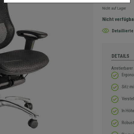
Nicht auf Lager
Nicht verfügba
Detaillier
DETAILS
Arretierbar
Ergono
Sitz mi
Verste
In Höh
Robust