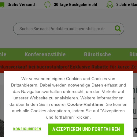
Gratis Versand
30 Tage Rückgaberecht
2 Jahre Ga
hle
Konferenzstühle
Bürotische
Bü
ussverkauf bei buerostuhlpro! Exklusive Rabatte für kurze Zei
Wir verwenden eigene Cookies und Cookies von
Drittanbietern. Dabei werden notwendige Daten erfasst und
Ergonomi
das Navigationsverhalten untersucht, um den Verkehr auf
komplett
unserer Webseite zu analylsieren. Weitere Informationen
darüber finden Sie in unserer
Cookie-Richtlinie
. Sie können
Netzbezu
auch alle Cookies akzeptieren, indem Sie auf "Akzeptieren
und fortfahren" klicken.
AKZEPTIEREN UND FORTFAHREN
699
KONFIGURIEREN
999,90 €