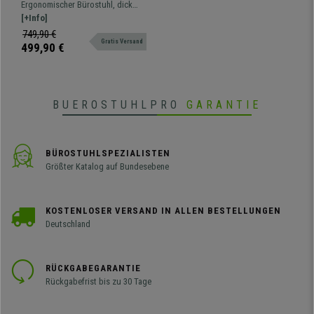
PIERO, mit Kopfstütze und
Ergonomischer Bürostuhl, dick
verstellbaren Armlehnen,
ausgepolstert, sehr bequem, mit
[+Info]
Stoffbezug, Farbe Grün
verstellbaren Armlehnen. Für die
749,90 €
Gratis Versand
intensive 8 H Nutzung geeignet
499,90 €
BUEROSTUHLPRO
GARANTIE
BÜROSTUHLSPEZIALISTEN
Größter Katalog auf Bundesebene
KOSTENLOSER VERSAND IN ALLEN BESTELLUNGEN
Deutschland
RÜCKGABEGARANTIE
Rückgabefrist bis zu 30 Tage