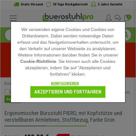
Gratis Versand
30 Tage Rückgaberecht
2 Jahre Garantie
0
Wir verwenden eigene Cookies und Cookies von
Drittanbietern. Dabei werden notwendige Daten
erfasst und das Navigationsverhalten untersucht, um
den Verkehr auf unserer Webseite zu analylsieren.
Weitere Informationen darüber finden Sie in unserer
Sommerschlussverkauf bei buerostuhlpro! Exklusive 
Cookie-Richtlinie
. Sie können auch alle Cookies
akzeptieren, indem Sie auf "Akzeptieren und
Rabatte für kurze Zeit - 
Aktion ansehen
 -
fortfahren" klicken.
KONFIGURIEREN
Buerostuhlpro
Bürostühle
AKZEPTIEREN UND FORTFAHREN
Neuheit
Ergonomischer Bürostuhl PIERO, mit Kopfstütze und
verstellbaren Armlehnen, Stoffbezug, Farbe Grün