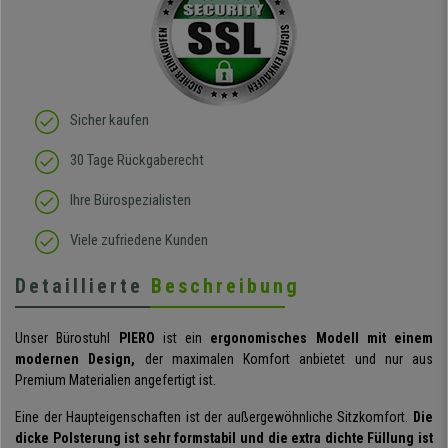
gut! Die Sitzfläche, eine
Art straffes aber auch
elastisches Gewebe passt
sich der
Körperbewegung an.
Klare Kaufempfehlung!
Sicher kaufen
30 Tage Rückgaberecht
Ihre Bürospezialisten
Viele zufriedene Kunden
Detaillierte
Beschreibung
Unser Bürostuhl
PIERO
ist ein
ergonomisches Modell mit einem
modernen Design,
der maximalen Komfort anbietet und nur aus
Premium Materialien angefertigt ist.
Eine der Haupteigenschaften ist der außergewöhnliche Sitzkomfort.
Die
dicke Polsterung ist sehr formstabil und die extra dichte Füllung ist