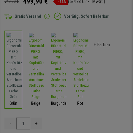
499,90 €
749,90 €
(594,88 € Inkl. MwSt.)
-33%
Gratis Versand
Vorrätig. Sofort lieferbar
+ Farben
Grün
Beige
Burgunder
Rot
-
+