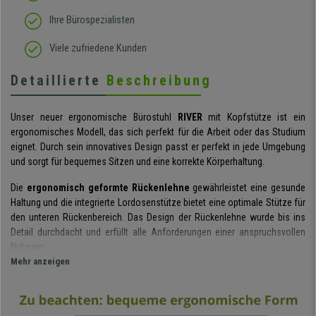
Ihre Bürospezialisten
Viele zufriedene Kunden
Detaillierte
Beschreibung
Unser neuer ergonomische Bürostuhl
RIVER
mit Kopfstütze ist ein
ergonomisches Modell, das sich perfekt für die Arbeit oder das Studium
eignet. Durch sein innovatives Design passt er perfekt in jede Umgebung
und sorgt für bequemes Sitzen und eine korrekte Körperhaltung.
Die
ergonomisch geformte Rückenlehne
gewährleistet eine gesunde
Haltung und die integrierte Lordosenstütze bietet eine optimale Stütze für
den unteren Rückenbereich. Das Design der Rückenlehne wurde bis ins
Detail durchdacht und erfüllt alle Anforderungen einer anspruchsvollen
Nutzung.
Mehr anzeigen
Die
Rückenlehne ist mit atmungsaktivem Netz
bezogen. Damit wird
eine hervorragende Transpiration ermöglicht und der Sitzkomfort deutlich
erhöht. Die
dicke und bequeme Polsterung des Sitzes mit