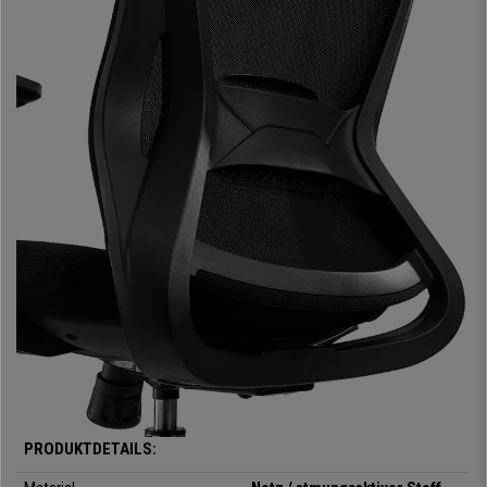
Injektionsschaumstoff (60 kg/m3)
sowie der atmungsaktive
Stoffbezug sind Eigenschaften, die an einem guten Bürostuhl nicht fehlen
dürfen.
Die Armlehnen sind höhenverstellbar
und bieten eine zusätzliche
Stütze an langen Arbeitstagen. Ein weiteres wichtiges Element dieses
Sitzes ist die große Kopfstütze. Kopf und Nacken werden damit perfekt
gestützt und lästige Schmerzen und Ermüdungserscheinungen
vermieden. Dieser Stuhl ist sehr angenehm in der Anwendung und bietet
eine hohe Verschleißfestigkeit.
Zudem kommt dieses Modell mit
Wippmechanik
. Dabei kann die
Rückenlehne entweder frei wippen oder in einer festen Position arretiert
werden. Zudem lässt sich der Stuhl an das eigene Körpergewicht
anpassen und sorgt so stets für den passenden Gegendruck beim
Zurücklehnen. Die einfache und intuitive Handhabung ermöglicht die
optimale Nutzung aller Funktionen und sorgt für ein Plus an Komfort.
Die
Herstellungsmaterialien
zeichnen sich durch ihre
überlegene
Solidität und Verarbeitung
aus. Das Fußkreuz aus
verchromtem
Stahl
verleiht dem Stuhl ein Hauch von Stil und Eleganz, der nicht schadet,
PRODUKTDETAILS:
um ein funktionales Modell auch ästhetisch ansprechend zu machen.