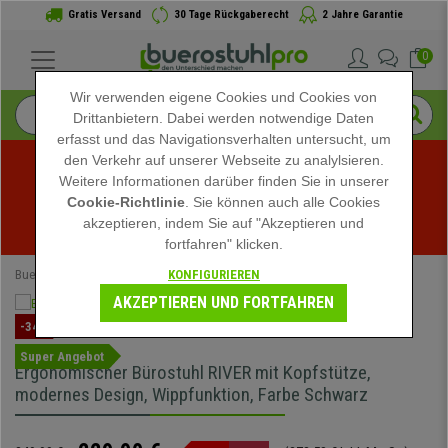
Gratis Versand
30 Tage Rückgaberecht
2 Jahre Garantie
0
Wir verwenden eigene Cookies und Cookies von
Drittanbietern. Dabei werden notwendige Daten
erfasst und das Navigationsverhalten untersucht, um
den Verkehr auf unserer Webseite zu analylsieren.
Weitere Informationen darüber finden Sie in unserer
Sommerschlussverkauf bei buerostuhlpro! Exklusive 
Cookie-Richtlinie
. Sie können auch alle Cookies
akzeptieren, indem Sie auf "Akzeptieren und
Rabatte für kurze Zeit - 
Aktion ansehen
 -
fortfahren" klicken.
KONFIGURIEREN
Buerostuhlpro
Bürostühle
Ergonomische Bürostühle
AKZEPTIEREN UND FORTFAHREN
-34%
Super Angebot
Ergonomischer Bürostuhl RIVER mit Kopfstütze,
modernes Design, Wippfunktion, Farbe Schwarz