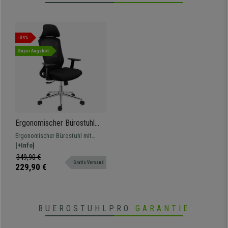
-34%
Super Angebot
Ergonomischer Bürostuhl
RIVER mit Kopfstütze,
Ergonomischer Bürostuhl mit
modernes Design,
innovativem Design und
[+Info]
Wippfunktion, Farbe
verstellbaren Armlehnen.
349,90 €
Schwarz
Gratis Versand
229,90 €
BUEROSTUHLPRO
GARANTIE