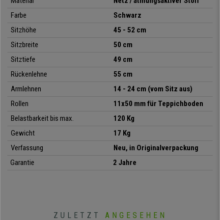
Material
Netz / atmungsaktiver Stoff
Dieser Stuhl wurde nach anspruchsvollen Vorschriften in Bezug auf
Farbe
Schwarz
Abmessungen, Sicherheit, Stabilität, Widerstand und Haltbarkeit
entwickelt und produziert.
Jetzt
bei
Buerostuhlpro zum
Sitzhöhe
45 - 52 cm
Spitzenpreis,
mit kostenlosem Versand bis direkt vor Ihre Tür, der
Sitzbreite
50 cm
umfassendsten Garantie und dem besten Kundenservice.
Sitztiefe
49 cm
Rückenlehne
55 cm
•
Rückenlehne aus atmungsaktivem Netz
• Praktische Lordosenstütze
Armlehnen
14 - 24 cm (vom Sitz aus)
• Breite Kopfstütze
Rollen
11x50 mm für Teppichboden
• Wippfunktion
Belastbarkeit bis max.
120 Kg
•
Höhenverstellbare Armlehnen
• Stabiles und robustes Fußkreuz aus verchromtem Stahl
Gewicht
17 Kg
Verfassung
Neu, in Originalverpackung
Garantie
2 Jahre
ZULETZT
ANGESEHEN