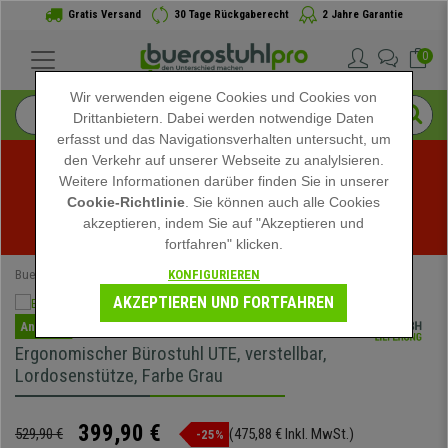
Gratis Versand
30 Tage Rückgaberecht
2 Jahre Garantie
0
Wir verwenden eigene Cookies und Cookies von
Drittanbietern. Dabei werden notwendige Daten
erfasst und das Navigationsverhalten untersucht, um
den Verkehr auf unserer Webseite zu analylsieren.
Weitere Informationen darüber finden Sie in unserer
Sommerschlussverkauf bei buerostuhlpro! Exklusive 
Cookie-Richtlinie
. Sie können auch alle Cookies
akzeptieren, indem Sie auf "Akzeptieren und
Rabatte für kurze Zeit - 
Aktion ansehen
 -
fortfahren" klicken.
KONFIGURIEREN
Buerostuhlpro
Bürostühle
Ergonomische Bürostühle
AKZEPTIEREN UND FORTFAHREN
Angebot
Ergonomischer Bürostuhl UTE, verstellbar,
Lordosenstütze, Farbe Grau
399,90 €
529,90 €
(475,88 € Inkl. MwSt.)
-25%