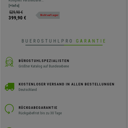
Komplett verstellbarer
Lordosenstütze, Farbe Grau
ergonomischer Bürostuhl, sehr
[+Info]
bequem und widerstandsfähig.
529,90 €
Nicht auf Lager
399,90 €
BUEROSTUHLPRO
GARANTIE
BÜROSTUHLSPEZIALISTEN
Größter Katalog auf Bundesebene
KOSTENLOSER VERSAND IN ALLEN BESTELLUNGEN
Deutschland
RÜCKGABEGARANTIE
Rückgabefrist bis zu 30 Tage