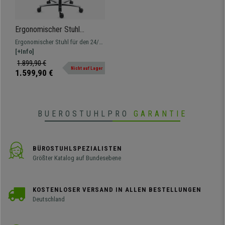
Ergonomischer Stuhl
KRATOS, maximaler
Ergonomischer Stuhl für den 24/7-
Komfort, zertifizierte 24h
Einsatz zertifiziert. Maximale
[+Info]
Nutzung, Stoff Schwarz
Leistung, Qualität und Haltbarkeit,
1.899,90 €
Nicht auf Lager
perfekt für den intensiven
1.599,90 €
Gebrauch. Unser Spitzenmodell,
ideal für die Erfüllung der
anspruchsvollsten
Qualitätsstandards.
BUEROSTUHLPRO
GARANTIE
BÜROSTUHLSPEZIALISTEN
Größter Katalog auf Bundesebene
KOSTENLOSER VERSAND IN ALLEN BESTELLUNGEN
Deutschland