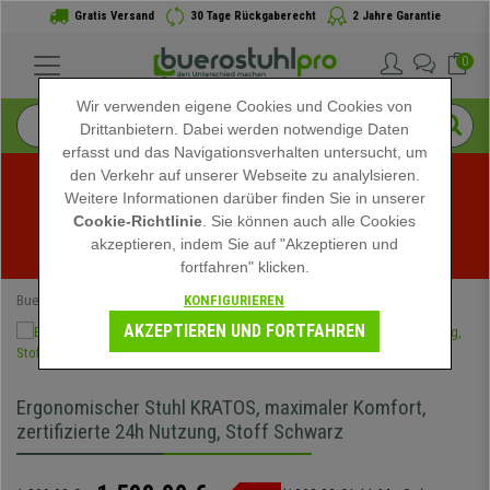
Gratis Versand
30 Tage Rückgaberecht
2 Jahre Garantie
0
Wir verwenden eigene Cookies und Cookies von
Drittanbietern. Dabei werden notwendige Daten
erfasst und das Navigationsverhalten untersucht, um
den Verkehr auf unserer Webseite zu analylsieren.
Weitere Informationen darüber finden Sie in unserer
Sommerschlussverkauf bei buerostuhlpro! Exklusive 
Cookie-Richtlinie
. Sie können auch alle Cookies
akzeptieren, indem Sie auf "Akzeptieren und
Rabatte für kurze Zeit - 
Aktion ansehen
 -
fortfahren" klicken.
KONFIGURIEREN
Buerostuhlpro
Bürostühle
Ergonomische Bürostühle
AKZEPTIEREN UND FORTFAHREN
Ergonomischer Stuhl KRATOS, maximaler Komfort,
zertifizierte 24h Nutzung, Stoff Schwarz