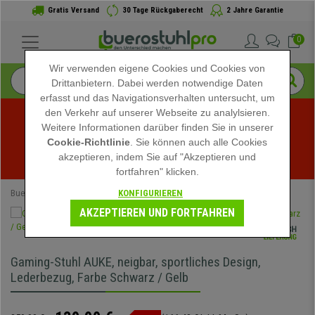
Gratis Versand
30 Tage Rückgaberecht
2 Jahre Garantie
0
Wir verwenden eigene Cookies und Cookies von
Drittanbietern. Dabei werden notwendige Daten
erfasst und das Navigationsverhalten untersucht, um
den Verkehr auf unserer Webseite zu analylsieren.
Weitere Informationen darüber finden Sie in unserer
Sommerschlussverkauf bei buerostuhlpro! Exklusive 
Cookie-Richtlinie
. Sie können auch alle Cookies
akzeptieren, indem Sie auf "Akzeptieren und
Rabatte für kurze Zeit - 
Aktion ansehen
 -
fortfahren" klicken.
KONFIGURIEREN
Buerostuhlpro
Bürostühle
Gamingstühle
AKZEPTIEREN UND FORTFAHREN
Gaming-Stuhl AUKE, neigbar, sportliches Design,
Lederbezug, Farbe Schwarz / Gelb