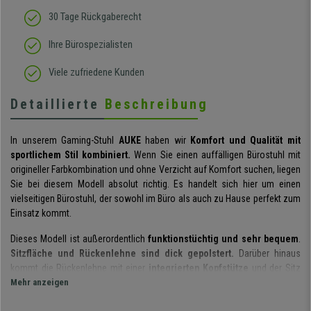
30 Tage Rückgaberecht
Ihre Bürospezialisten
Viele zufriedene Kunden
Detaillierte
Beschreibung
In unserem Gaming-Stuhl
AUKE
haben wir
Komfort und Qualität mit
sportlichem Stil kombiniert.
Wenn Sie einen auffälligen Bürostuhl mit
origineller Farbkombination und ohne Verzicht auf Komfort suchen, liegen
Sie bei diesem Modell absolut richtig. Es handelt sich hier um einen
vielseitigen Bürostuhl, der sowohl im Büro als auch zu Hause perfekt zum
Einsatz kommt.
Dieses Modell ist außerordentlich
funktionstüchtig und sehr bequem
.
Sitzfläche und Rückenlehne sind dick gepolstert.
Darüber hinaus
kommt die Rückenlehne mit einer
integrierten Kopfstütze
und der Sitz
ist dreh- und höhenverstellbar. Die
Mehr anzeigen
gepolsterten Design-
Armlehnen
sind besonders bequem und bieten einen zusätzlichen