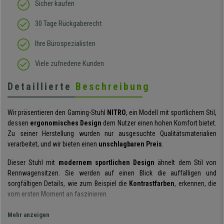
Sicher kaufen
30 Tage Rückgaberecht
Ihre Bürospezialisten
Viele zufriedene Kunden
Detaillierte
Beschreibung
Wir präsentieren den Gaming-Stuhl
NITRO
, ein Modell mit sportlichem Stil,
dessen
ergonomisches Design
dem Nutzer einen hohen Komfort bietet.
Zu seiner Herstellung wurden nur ausgesuchte Qualitätsmaterialien
verarbeitet, und wir bieten einen
unschlagbaren Preis
.
Dieser Stuhl mit
modernem sportlichen Design
ähnelt dem Stil von
Rennwagensitzen. Sie werden auf einen Blick die auffälligen und
sorgfältigen Details, wie zum Beispiel die
Kontrastfarben
, erkennen, die
vom ersten Moment an faszinieren.
Er zeichnet sich auch durch seinen hohen Komfort aus, den er bietet. Das
Mehr anzeigen
ergonomische Design
und die umhüllenden Formen, die durch seine