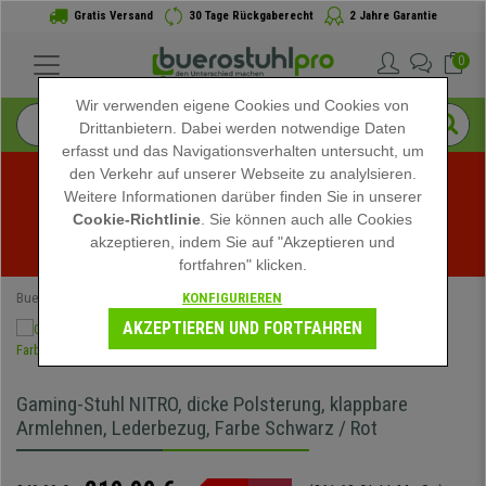
Gratis Versand
30 Tage Rückgaberecht
2 Jahre Garantie
0
Wir verwenden eigene Cookies und Cookies von
Drittanbietern. Dabei werden notwendige Daten
erfasst und das Navigationsverhalten untersucht, um
den Verkehr auf unserer Webseite zu analylsieren.
Weitere Informationen darüber finden Sie in unserer
Sommerschlussverkauf bei buerostuhlpro! Exklusive 
Cookie-Richtlinie
. Sie können auch alle Cookies
akzeptieren, indem Sie auf "Akzeptieren und
Rabatte für kurze Zeit - 
Aktion ansehen
 -
fortfahren" klicken.
KONFIGURIEREN
Buerostuhlpro
Bürostühle
Gamingstühle
AKZEPTIEREN UND FORTFAHREN
Gaming-Stuhl NITRO, dicke Polsterung, klappbare
Armlehnen, Lederbezug, Farbe Schwarz / Rot