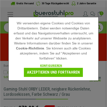
Gratis Versand
30 Tage Rückgaberecht
2 Jahre Garantie
0
Wir verwenden eigene Cookies und Cookies von
Drittanbietern. Dabei werden notwendige Daten
erfasst und das Navigationsverhalten untersucht, um
den Verkehr auf unserer Webseite zu analylsieren.
Weitere Informationen darüber finden Sie in unserer
Sommerschlussverkauf bei buerostuhlpro! Exklusive 
Cookie-Richtlinie
. Sie können auch alle Cookies
akzeptieren, indem Sie auf "Akzeptieren und
Rabatte für kurze Zeit - 
Aktion ansehen
 -
fortfahren" klicken.
KONFIGURIEREN
Buerostuhlpro
Bürostühle
Gamingstühle
AKZEPTIEREN UND FORTFAHREN
Gaming-Stuhl ORBY LEDER, neigbare Rückenlehne,
Lordosekissen, Farbe Schwarz / Grau