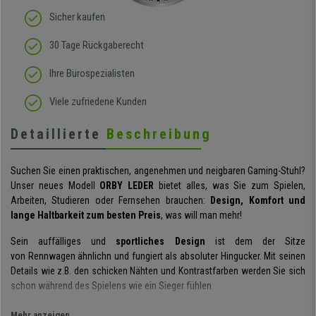
Sicher kaufen
30 Tage Rückgaberecht
Ihre Bürospezialisten
Viele zufriedene Kunden
Detaillierte
Beschreibung
Suchen Sie einen praktischen, angenehmen und neigbaren Gaming-Stuhl?
Unser neues Modell
ORBY LEDER
bietet alles, was Sie zum Spielen,
Arbeiten, Studieren oder Fernsehen brauchen:
Design, Komfort und
lange Haltbarkeit zum besten Preis
, was will man mehr!
Sein auffälliges und
sportliches Design
ist dem der Sitze
von Rennwagen ähnlichn und fungiert als absoluter Hingucker. Mit seinen
Details wie z.B. den schicken Nähten und Kontrastfarben werden Sie sich
schon während des Spielens wie ein Sieger fühlen.
Darüber hinaus zeichnet sich dieses Modell durch sein hohes Maß an
Mehr anzeigen