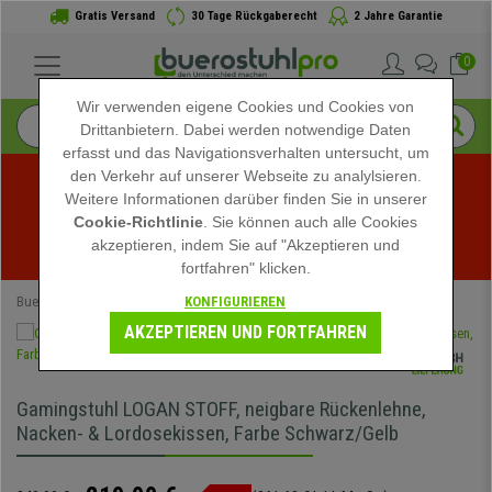
Gratis Versand
30 Tage Rückgaberecht
2 Jahre Garantie
0
Wir verwenden eigene Cookies und Cookies von
Drittanbietern. Dabei werden notwendige Daten
erfasst und das Navigationsverhalten untersucht, um
den Verkehr auf unserer Webseite zu analylsieren.
Weitere Informationen darüber finden Sie in unserer
Sommerschlussverkauf bei buerostuhlpro! Exklusive 
Cookie-Richtlinie
. Sie können auch alle Cookies
akzeptieren, indem Sie auf "Akzeptieren und
Rabatte für kurze Zeit - 
Aktion ansehen
 -
fortfahren" klicken.
KONFIGURIEREN
Buerostuhlpro
Bürostühle
Gamingstühle
AKZEPTIEREN UND FORTFAHREN
Gamingstuhl LOGAN STOFF, neigbare Rückenlehne,
Nacken- & Lordosekissen, Farbe Schwarz/Gelb