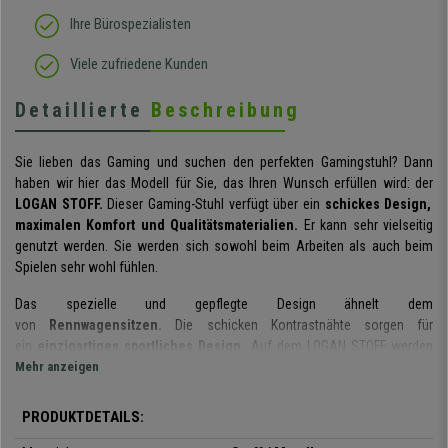
Ihre Bürospezialisten
Viele zufriedene Kunden
Detaillierte
Beschreibung
Sie lieben das Gaming und suchen den perfekten Gamingstuhl? Dann
haben wir hier das Modell für Sie, das Ihren Wunsch erfüllen wird: der
LOGAN STOFF.
Dieser Gaming-Stuhl verfügt über ein
schickes Design,
maximalen Komfort und Qualitätsmaterialien.
Er kann sehr vielseitig
genutzt werden. Sie werden sich sowohl beim Arbeiten als auch beim
Spielen sehr wohl fühlen.
Das spezielle und gepflegte Design ähnelt dem
von
Rennwagensitzen.
Die schicken Kontrastnähte sorgen für
ein
einzigartiges sportliches Design.
Auf dem LOGAN STOFF werden
Sie sich wie ein Champion fühlen, und dies bereits schon vor Spielbeginn.
Mehr anzeigen
Nicht nur das Design ist spektakulär, auch der Komfort, den dieses Modell
PRODUKTDETAILS:
ist überdurchschnittlich gut. Dank der
ergonomisch geformten
Rückenlehne und Sitzfläche
wird Ihre Körperhaltung optimiert, was sich