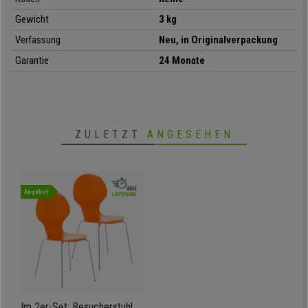
unglaublichen Preis und mit kostenlosem Versand
an. Verpassen Sie
Gewicht
3 kg
diese Gelegenheit nicht!
Verfassung
Neu, in Originalverpackung
Garantie
24 Monate
- Exklusives und modernes Design
-
Gestell und Beine aus massivem Metall
- Rückenlehne und Sitz aus Holz
-
Platzsparend, da stapelbar
- Hoher Komfort und ergonomisches Design
ZULETZT
ANGESEHEN
Angebot
Im 2er-Set: Besucherstuhl