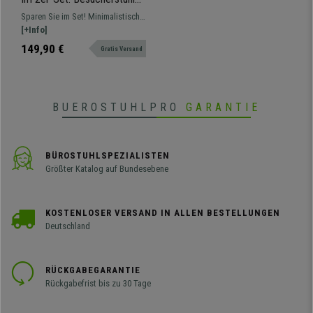
CARVALLO, Metallgestell,
Sparen Sie im Set! Minimalistische
stapelbar, Farbe Orange
Stühle, die perfekt in jeden Raum
[+Info]
passen und eine angenehme
149,90 €
Gratis Versand
Sitzgelegenheit bieten.
BUEROSTUHLPRO
GARANTIE
BÜROSTUHLSPEZIALISTEN
Größter Katalog auf Bundesebene
KOSTENLOSER VERSAND IN ALLEN BESTELLUNGEN
Deutschland
RÜCKGABEGARANTIE
Rückgabefrist bis zu 30 Tage