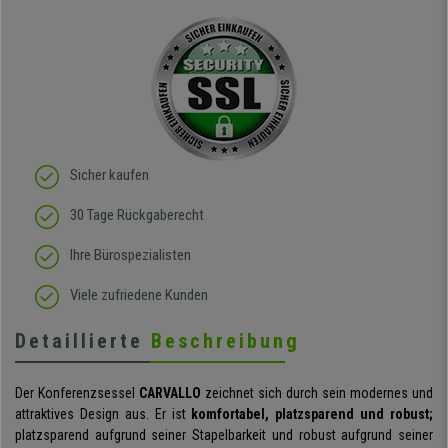
ich absolut begeistert, er
sieht richtig hochwertig
aus und das beste: man
sitzt darin auch wirklich
gut! Die Sitzfläche, eine
Art straffes aber auch
elastisches Gewebe passt
sich der
Körperbewegung an.
Klare Kaufempfehlung!
Sicher kaufen
30 Tage Rückgaberecht
Ihre Bürospezialisten
Viele zufriedene Kunden
Detaillierte
Beschreibung
Der Konferenzsessel
CARVALLO
zeichnet sich durch sein modernes und
attraktives Design aus. Er ist
komfortabel, platzsparend und robust;
platzsparend aufgrund seiner Stapelbarkeit und robust aufgrund seiner