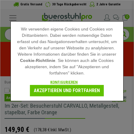
Gratis Versand
30 Tage Rückgaberecht
2 Jahre Garantie
0
Wir verwenden eigene Cookies und Cookies von
Drittanbietern. Dabei werden notwendige Daten
erfasst und das Navigationsverhalten untersucht, um
den Verkehr auf unserer Webseite zu analylsieren.
Weitere Informationen darüber finden Sie in unserer
Sommerschlussverkauf bei buerostuhlpro! Exklusive 
Cookie-Richtlinie
. Sie können auch alle Cookies
akzeptieren, indem Sie auf "Akzeptieren und
Rabatte für kurze Zeit - 
Aktion ansehen
 -
fortfahren" klicken.
KONFIGURIEREN
Buerostuhlpro
Büromöbel
Besucherstühle
AKZEPTIEREN UND FORTFAHREN
Angebot
Im 2er-Set: Besucherstuhl CARVALLO, Metallgestell,
stapelbar, Farbe Orange
149,90 €
(178,38 € Inkl. MwSt.)