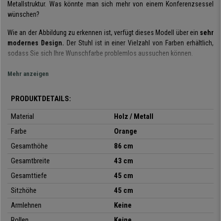
Metallstruktur. Was könnte man sich mehr von einem Konferenzsessel
wünschen?
Wie an der Abbildung zu erkennen ist, verfügt dieses Modell über ein
sehr
modernes Design.
Der Stuhl ist in einer Vielzahl von Farben erhältlich,
sodass Sie sich Ihre Wunschfarbe problemlos aussuchen können.
Der CARVALLO ist besonders
bequem
aufgrund seines
ergonomischen
Mehr anzeigen
Designs und seiner hochwertigen Fertigungsmaterialien.
Ihren
Besuchern oder Gästen wird der Aufenthalt bei Ihnen somit angenehm
PRODUKTDETAILS:
gestaltet. Dies wissen Ihre Besucher mit Sicherheit zu schätzen.
Material
Holz / Metall
Sitzfläche und Rückenlehne sind aus
widerstandsfähigem Holz
Farbe
Orange
angefertig.
Die Stuhlbeine sind aus
stabilem Metall.
Diese Materialien
verleihen dem Stuhl eine gewisse
Solidität und Robustheit.
Die Beine
Gesamthöhe
86 cm
sind mit einer
Beschichtung
versehen, die für mehr Stabilität sorgt und
Gesamtbreite
43 cm
Kratzer auf dem Boden vermeidet.
Gesamttiefe
45 cm
Der Stuhl eignet sich bestens für Büros, Besprechungsräumen, Meetings
Sitzhöhe
45 cm
etc. Dieses Modell hat alles, was man von einem Qualitätssessel dieser
Art erwarten kann: Qualität,
Robustheit, Komfort und Vielseitigkeit.
Armlehnen
Keine
Auf
Rollen
buerostuhlpro.de
bieten wir Ihnen den CARVALLO jetzt zu einem
Keine