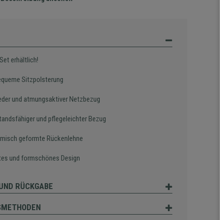
Set erhältlich!
equeme Sitzpolsterung
eder und atmungsaktiver Netzbezug
tandsfähiger und pflegeleichter Bezug
misch geformte Rückenlehne
tes und formschönes Design
UND RÜCKGABE
SMETHODEN