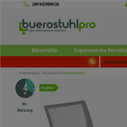
(08165)9804126
Bürostühle
Ergonomische Bürostü
Sommerschl
Buerostuhlpro
Bürostühle
Konferenzstühle
Angebot
4h-
Nutzung