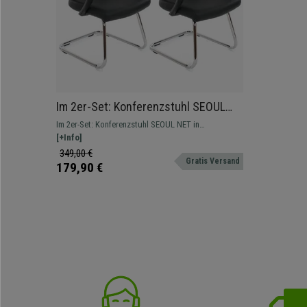
Im 2er-Set: Konferenzstuhl SEOUL
NET, sehr bequem mit Netzstoff und
Im 2er-Set: Konferenzstuhl SEOUL NET in
Leder, Farbe Grau
verschiedenen Farben.
[+Info]
349,00 €
Gratis Versand
179,90 €