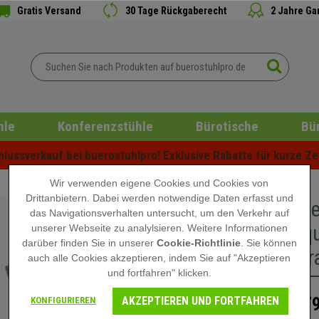
Gratis Versand
30 Tage Rückgaberecht
2 Jahre Ga
hle
Konferenzstühle
Bürotische
Bü
ussverkauf bei buerostuhlpro! Exklusive Rabatte für kurze Zei
Wir verwenden eigene Cookies und Cookies von
Drittanbietern. Dabei werden notwendige Daten erfasst und
Im 2er-S
das Navigationsverhalten untersucht, um den Verkehr auf
sehr beq
unserer Webseite zu analylsieren. Weitere Informationen
darüber finden Sie in unserer
Cookie-Richtlinie
. Sie können
Farbe Gr
auch alle Cookies akzeptieren, indem Sie auf "Akzeptieren
und fortfahren" klicken.
AKZEPTIEREN UND FORTFAHREN
179
KONFIGURIEREN
349,00 €