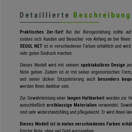
Detaillierte
Beschreibung
Praktisches 2er-Set!
Bei der Bürogestaltung sollte auf
sodass sich Kunden und Besucher von Anfang an bei Ihnen 
SEOUL NET
ist in verschiedenen Farben erhältlich und wird
sehr guten Eindruck machen.
Dieses Modell
wird mit seinem
spektakulären Design
je
Note geben. Zudem ist er mit seiner ergonomischen Form, 
und seiner dicken Sitzpolsterung auch
besonders bequ
werden Ihnen dankbar sein.
Zur Gewährleistung einer
langen Haltbarkeit
wurden zur He
ausschließlich
erstklassige Materialien
verwendet
.
Sowoh
sind sehr widerstandsfähig und pflegeleicht. Er wird Ihnen la
Dieses Modell ist in vielen
verschiedenen
Farben erhäl
frische Note, ohne viel Geld auszugeben.