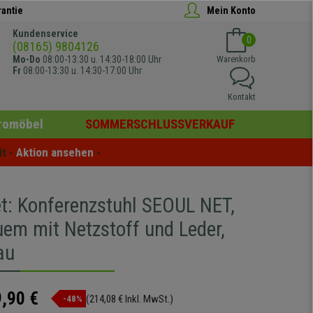
rantie
Mein Konto
Kundenservice
0
(08165) 9804126
Mo-Do
08:00-13:30 u. 14:30-18:00 Uhr
Warenkorb
Fr
08:00-13:30 u. 14:30-17:00 Uhr
Kontakt
romöbel
SOMMERSCHLUSSVERKAUF
t - 
Aktion ansehen
 -
et: Konferenzstuhl SEOUL NET,
uem mit Netzstoff und Leder,
au
,90 €
(214,08 € Inkl. MwSt.)
-48%