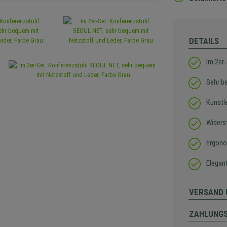
DETAILS
Im 2er-
Sehr b
Kunstl
Widers
Ergono
Elegan
VERSAND 
ZAHLUNG