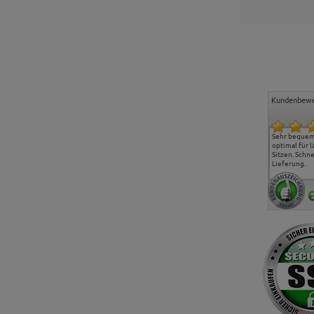
Kundenbewe
Freundlicher Kontakt und
Alles gut geklappt
Sehr bequeme
günstige Preise, hat uns
optimal für 
sehr gut gefallen.
Sitzen. Schne
Lieferung.