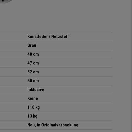
Kunstleder / Netzstoff
Grau
48 cm
47 cm
52 cm
50 cm
Inklusive
Keine
110 kg
13 kg
Neu, in Originalverpackung