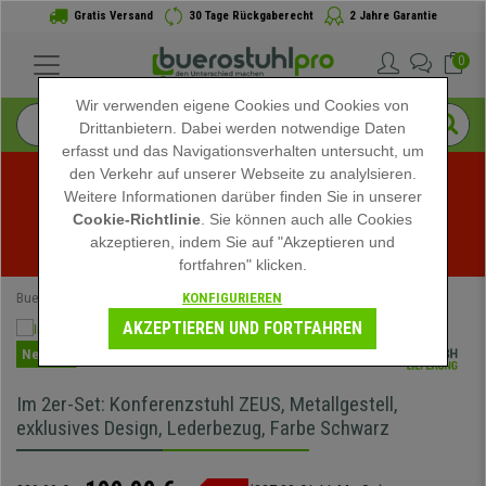
Gratis Versand
30 Tage Rückgaberecht
2 Jahre Garantie
0
Wir verwenden eigene Cookies und Cookies von
Drittanbietern. Dabei werden notwendige Daten
erfasst und das Navigationsverhalten untersucht, um
den Verkehr auf unserer Webseite zu analylsieren.
Weitere Informationen darüber finden Sie in unserer
Sommerschlussverkauf bei buerostuhlpro! Exklusive 
Cookie-Richtlinie
. Sie können auch alle Cookies
akzeptieren, indem Sie auf "Akzeptieren und
Rabatte für kurze Zeit - 
Aktion ansehen
 -
fortfahren" klicken.
KONFIGURIEREN
Buerostuhlpro
Bürostühle
Konferenzstühle
AKZEPTIEREN UND FORTFAHREN
Neuheit
Im 2er-Set: Konferenzstuhl ZEUS, Metallgestell,
exklusives Design, Lederbezug, Farbe Schwarz