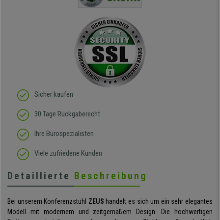
Hände hat :) Von der
Qualität des Stuhls bin
ich absolut begeistert, er
sieht richtig hochwertig
aus und das beste: man
sitzt darin auch wirklich
gut! Die Sitzfläche, eine
Art straffes aber auch
elastisches Gewebe passt
sich der
Körperbewegung an.
Klare Kaufempfehlung!
Sicher kaufen
30 Tage Rückgaberecht
Ihre Bürospezialisten
Viele zufriedene Kunden
Detaillierte
Beschreibung
Bei unserem Konferenzstuhl
ZEUS
handelt es sich um ein sehr elegantes
Modell mit modernem und zeitgemäßem Design. Die hochwertigen