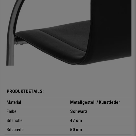
Komfort, Design und Qualität, was will man mehr?
Vergessen Sie nicht,
dieses Produkt im 2er-Set mitzubestellen, Sie werden es nicht
bereuen.
Jetzt
auf buerostuhlpro zum Spitzenpreis,
mit kostenlosem
Versand bis direkt vor Ihre Tür, kompletter Garantie und dem besten
Kundenservice.
•
Ergonomisches Design
• Sitz und Rückenlehne gepolsert
•
Sehr robustes Metallgestell
• Hochwertiger Kunstlederbezug
•
Für die 4h-Nutzung
• Attraktives und modernes Design
PRODUKTDETAILS:
Material
Metallgestell / Kunstleder
Farbe
Schwarz
Sitzhöhe
47 cm
Sitzbreite
50 cm