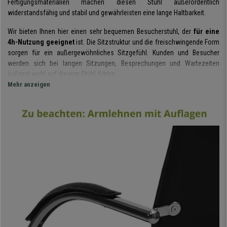
Fertigungsmaterialien machen diesen Stuhl außerordentlich
widerstandsfähig und stabil und gewährleisten eine lange Haltbarkeit.
Wir bieten Ihnen hier einen sehr bequemen Besucherstuhl, der
für eine
4h-Nutzung geeignet
ist. Die Sitzstruktur und die freischwingende Form
sorgen für ein außergewöhnliches Sitzgefühl. Kunden und Besucher
werden sich bei langen Sitzungen, Besprechungen und Wartezeiten
äußerst wohl auf diesem Stuhl fühlen.
Mehr anzeigen
Diese Stühle sind
aus hochwertigen Materialien hergestellt
und
werden sehr lange ihren neuwertigen Aspekt behalten. Das
robuste
Metallgestell
macht den Stuhl sehr stabil in der Praxis und sehr schön in
der Optik. Sitz und Rückenlehne sind mit
erstklassigem Kunstleder
bezogen, das auch noch extrem pflegeleicht ist.
Diese Konferenzstühle eignen sich für Wartezimmer, Büros,
Besprechungszimmer, Konferenzräume uvm. Ihr
exklusives, modernes
und aktuelles Design
wird in jedem Raum eine gute Figur machen.
Schon auf den Bildern ist die makellose Verarbeitung zu erkennen. Zudem
ist dieses
Modell in verschiedenen Farben erhältlich,
sodass Sie
auch den für Sie passenden Besucherstuhl finden werden.