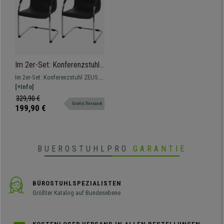
Im 2er-Set: Konferenzstuhl
ZEUS, Metallgestell,
Im 2er-Set: Konferenzstuhl ZEUS.
exklusives Design,
Ein exklusives Modell mit breiter
[+Info]
Lederbezug, Farbe Schwarz
Sitzmulde und Rückenlehne,
329,90 €
Gratis Versand
hochwertiger Kunstlederbezug.
199,90 €
BUEROSTUHLPRO
GARANTIE
BÜROSTUHLSPEZIALISTEN
Größter Katalog auf Bundesebene