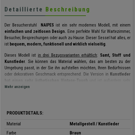
Detaillierte
Beschreibung
Der Besucherstuhl
NAIPES
ist ein sehr modernes Modell, mit einem
einfachen und zeitlosen Design.
Eine perfekte Wahl für Wartezimmer,
Besucher, Besprechungen oder auch zu Hause. Dieser Sessel hat alles, er
ist
bequem, modern, funktionell und wirklich vielseitig
.
Dieses Modell ist
in drei Bezugsvarianten erhältlich
:
Samt, Stoff und
Kunstleder
. Sie können das Material wählen, das am besten zu der
Umgebung passt, in der Sie ihn aufstellen möchten, Ihren Bedürfnissen
oder dekorativen Geschmack entsprechend. Die Version in
Kunstleder
hat einen sehr ästhetischen Vintage-Touch
und ist außerdem sehr
leicht zu reinigen. Die
Mehr anzeigen
Polsterung aus Stoff und Samt ist sehr weich
und bequem
, ideal für eine angenehme und gemütliche Umgebung. Seine
Struktur ist aus Metall mit 4 Stützpunkten
, die die Stabilität des Stuhls
garantieren. Außerdem ist dieses Modell
besonders widerstandsfähig
und kann bis zu 150 kg tragen.
PRODUKTDETAILS:
Dieser Stuhl zeichnet sich durch seinen
modernen und
Material
Metallgestell / Kunstleder
zeitgenössischen Stil, seine Qualität und vor allem durch seine
Farbe
Braun