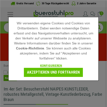
Gratis Versand
30 Tage Rückgaberecht
2 Jahre Garantie
0
Wir verwenden eigene Cookies und Cookies von
Drittanbietern. Dabei werden notwendige Daten
erfasst und das Navigationsverhalten untersucht, um
den Verkehr auf unserer Webseite zu analylsieren.
Weitere Informationen darüber finden Sie in unserer
Sommerschlussverkauf bei buerostuhlpro! Exklusive 
Cookie-Richtlinie
. Sie können auch alle Cookies
akzeptieren, indem Sie auf "Akzeptieren und
Rabatte für kurze Zeit - 
Aktion ansehen
 -
fortfahren" klicken.
KONFIGURIEREN
Buerostuhlpro
Speziell
AKZEPTIEREN UND FORTFAHREN
Neuheit
Im 4er Set: Besucherstuhl NAIPES KUNSTLEDER,
robustes Metallgestell, Vintage-Kunstlederbezug, Farbe
Braun