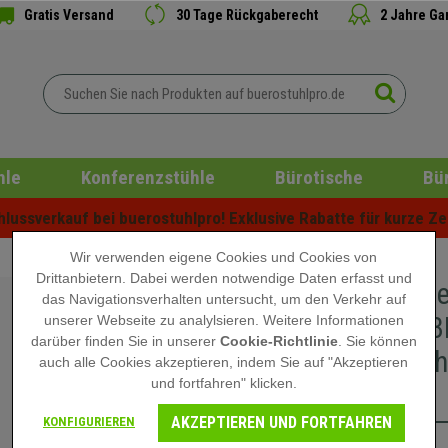
Gratis Versand
30 Tage Rückgaberecht
2 Jahre Ga
hle
Konferenzstühle
Bürotische
Bü
ussverkauf bei buerostuhlpro! Exklusive Rabatte für kurze Zei
Wir verwenden eigene Cookies und Cookies von
Drittanbietern. Dabei werden notwendige Daten erfasst und
Im 5er-S
das Navigationsverhalten untersucht, um den Verkehr auf
SCHREIBB
unserer Webseite zu analylsieren. Weitere Informationen
darüber finden Sie in unserer
Cookie-Richtlinie
. Sie können
praktisch
auch alle Cookies akzeptieren, indem Sie auf "Akzeptieren
und fortfahren" klicken.
Blau
AKZEPTIEREN UND FORTFAHREN
KONFIGURIEREN