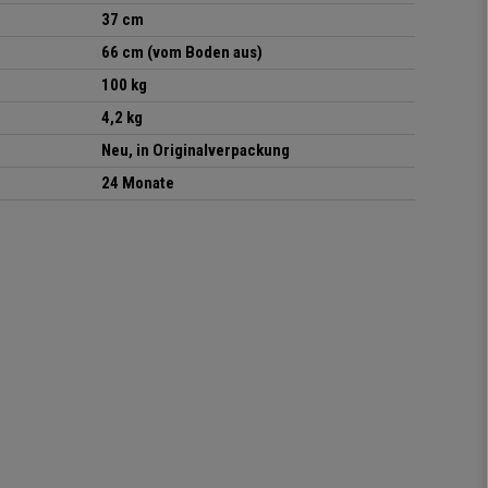
37 cm
66 cm (vom Boden aus)
100 kg
4,2 kg
Neu, in Originalverpackung
24 Monate