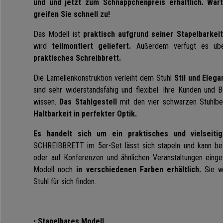
und und jetzt zum Schnäppchenpreis erhältlich. Wart
greifen Sie schnell zu!
Das Modell ist
praktisch aufgrund seiner Stapelbarkeit
wird
teilmontiert geliefert.
Außerdem verfügt es über
praktisches Schreibbrett.
Die Lamellenkonstruktion verleiht dem Stuhl
Stil und Elega
sind sehr widerstandsfähig und flexibel. Ihre Kunden und
wissen.
Das Stahlgestell
mit den vier schwarzen Stuhlb
Haltbarkeit in perfekter Optik.
Es handelt sich um ein praktisches und vielseitig
SCHREIBBRETT im 5er-Set lässt sich stapeln und kann be
oder auf Konferenzen und ähnlichen Veranstaltungen einge
Modell noch
in verschiedenen Farben erhältlich.
Sie w
Stuhl für sich finden.
•
Stapelbares Modell