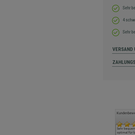
Sehr b
4 schw
Sehr b
VERSAND 
ZAHLUNG
Kundenbewe
Freundlicher Kontakt und
Alles gut geklappt
Sehr bequeme
günstige Preise, hat uns
optimal für 