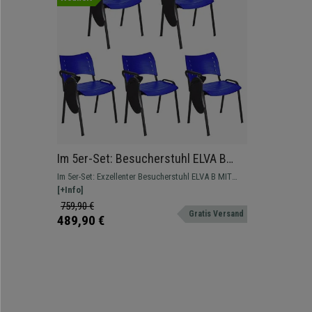
Im 5er-Set: Besucherstuhl ELVA B
MIT SCHREIBBRETT, stapelbar und
Im 5er-Set: Exzellenter Besucherstuhl ELVA B MIT
sehr praktisch, schwarze Stuhlbeine,
SCHREIBBRETT. Wenn Robustheit, Komfort und
[+Info]
Farbe Blau
einfache Handhabung gefragt sind. Ideal geeignet
759,90 €
Gratis Versand
für Wartezimmer, Besprechungräume oder
489,90 €
Konferenzsäle.