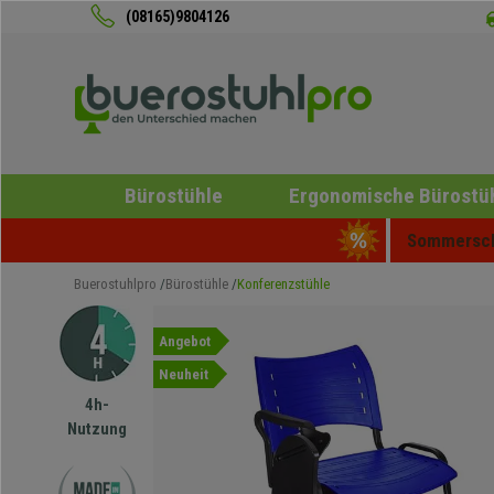
(08165)9804126
Bürostühle
Ergonomische Bürostü
Sommerschl
Buerostuhlpro
Bürostühle
Konferenzstühle
Angebot
Neuheit
4h-
Nutzung