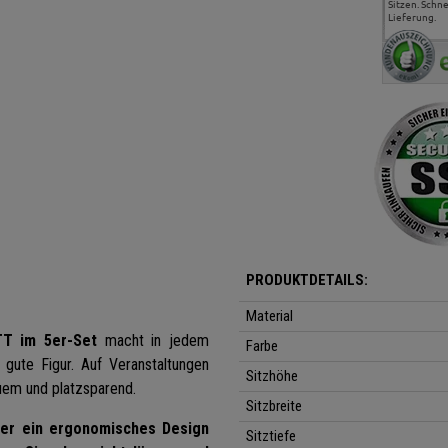
sehr gut gefallen.
Sitzen. Schne
Lieferung.
PRODUKTDETAILS:
Material
T im 5er-Set
macht in jedem
Farbe
gute Figur. Auf Veranstaltungen
Sitzhöhe
quem und platzsparend.
Sitzbreite
er ein ergonomisches Design
Sitztiefe