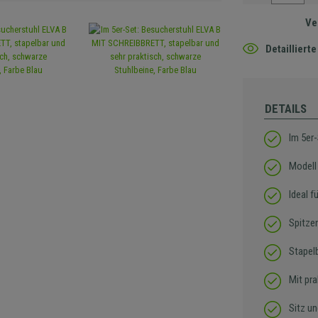
Ve
Detaillier
DETAILS
Im 5er
Modell 
Ideal 
Spitze
Stapel
Mit pr
Sitz u