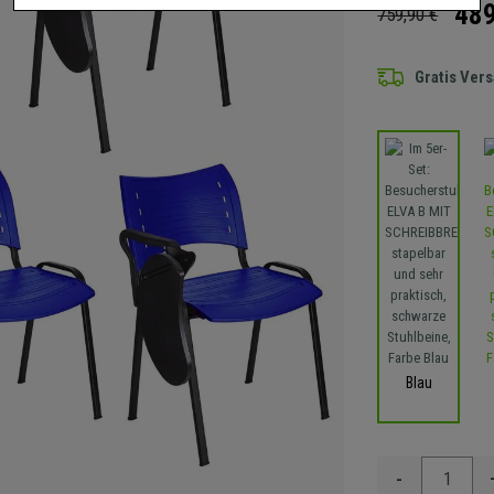
489
759,90 €
Gratis Ver
Blau
-