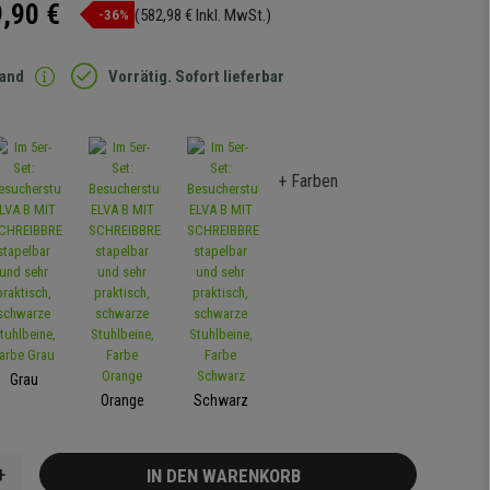
,90 €
(582,98 € Inkl. MwSt.)
-36%
sand
Vorrätig. Sofort lieferbar
+ Farben
Grau
Orange
Schwarz
+
IN DEN WARENKORB