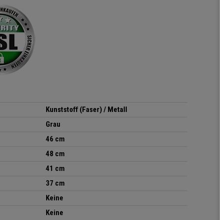
ich absolut begeistert, er
sieht richtig hochwertig
aus und das beste: man
sitzt darin auch wirklich
gut! Die Sitzfläche, eine
Art straffes aber auch
elastisches Gewebe passt
sich der
Körperbewegung an.
Klare Kaufempfehlung!
Kunststoff (Faser) / Metall
Grau
46 cm
48 cm
41 cm
37 cm
Keine
Keine