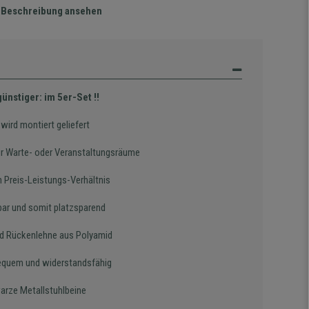
te Beschreibung ansehen
ünstiger: im 5er-Set !!
wird montiert geliefert
für Warte- oder Veranstaltungsräume
n Preis-Leistungs-Verhältnis
bar und somit platzsparend
nd Rückenlehne aus Polyamid
equem und widerstandsfähig
arze Metallstuhlbeine