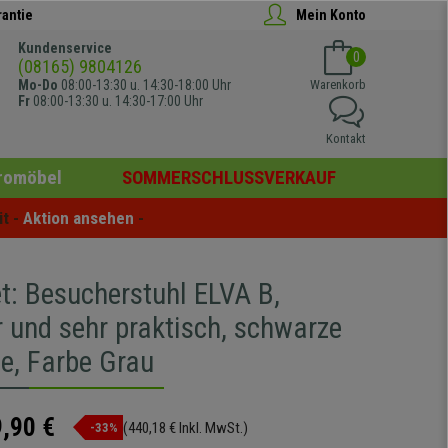
rantie
Mein Konto
Kundenservice
0
(08165) 9804126
Mo-Do
08:00-13:30 u. 14:30-18:00 Uhr
Warenkorb
Fr
08:00-13:30 u. 14:30-17:00 Uhr
Kontakt
romöbel
SOMMERSCHLUSSVERKAUF
t - 
Aktion ansehen
 -
t: Besucherstuhl ELVA B,
r und sehr praktisch, schwarze
ne, Farbe Grau
,90 €
(440,18 € Inkl. MwSt.)
-33%