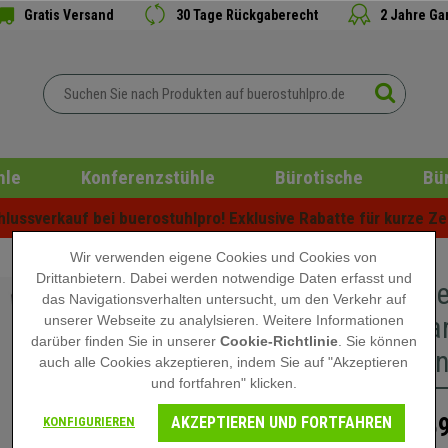
Gratis Versand
30 Tage Rückgaberecht
2 Jahre Ga
hle
Konferenzstühle
Bürotische
Bü
ussverkauf bei buerostuhlpro! Exklusive Rabatte für kurze Zei
Wir verwenden eigene Cookies und Cookies von
Drittanbietern. Dabei werden notwendige Daten erfasst und
Im 5er-Se
das Navigationsverhalten untersucht, um den Verkehr auf
stapelba
unserer Webseite zu analylsieren. Weitere Informationen
darüber finden Sie in unserer
Cookie-Richtlinie
. Sie können
Stuhlbei
auch alle Cookies akzeptieren, indem Sie auf "Akzeptieren
und fortfahren" klicken.
AKZEPTIEREN UND FORTFAHREN
369
KONFIGURIEREN
549,90 €