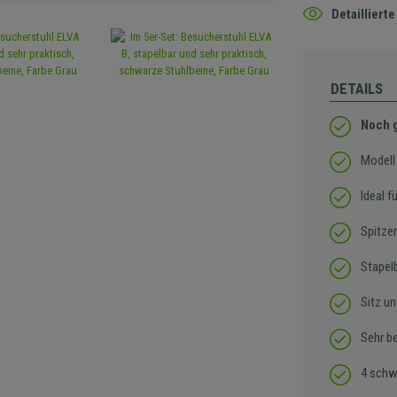
Detaillier
DETAILS
Noch g
Modell 
Ideal 
Spitze
Stapel
Sitz u
Sehr b
4 schw