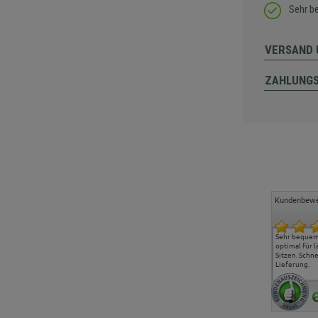
Sehr b
VERSAND 
ZAHLUNG
Kundenbewe
Freundlicher Kontakt und
Alles gut geklappt
Sehr bequeme
günstige Preise, hat uns
optimal für 
sehr gut gefallen.
Sitzen. Schne
Lieferung.