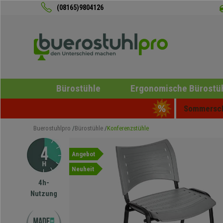
(08165)9804126
Bürostühle
Ergonomische Bürostü
Sommerschl
Buerostuhlpro
Bürostühle
Konferenzstühle
Angebot
Neuheit
4h-
Nutzung