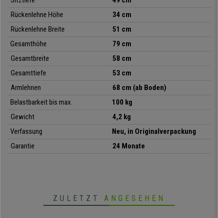
Sitztiefe
49 cm
vereint
Design, Qualität, Komfort und Vielseitigkeit zu einem
Rückenlehne Höhe
34 cm
unwiderstehlichen Preis
. Nutzen Sie die Gelegenheit, um Ihren
Rückenlehne Breite
51 cm
Besuchern eine komfortable Sitzgelegenheit zu bieten, die in jedem Raum
eine gute Figur machen wird.
Gesamthöhe
79 cm
Gesamtbreite
58 cm
• Perfekt für Konferenzräume
Gesamttiefe
53 cm
•
Sehr robustes Vierfußgestell
Armlehnen
68 cm (ab Boden)
•
Praktisch und vielseitig
• Große Sitzpolsterung
Belastbarkeit bis max.
100 kg
Gewicht
4,2 kg
Verfassung
Neu, in Originalverpackung
Garantie
24 Monate
ZULETZT
ANGESEHEN