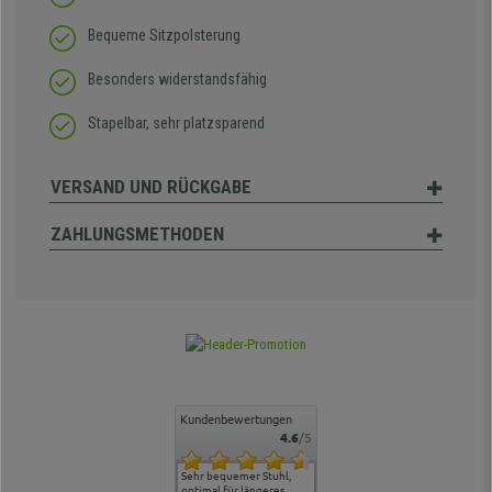
Bequeme Sitzpolsterung
Besonders widerstandsfähig
Stapelbar, sehr platzsparend
VERSAND UND RÜCKGABE
ZAHLUNGSMETHODEN
Kundenbewertungen
4.6
/5
ontakt und
Alles gut geklappt
Sehr bequemer Stuhl,
Lieferung: es ging schnell
Der Stuhl 
, hat uns
optimal für längeres
und die Ware war
ergonomis