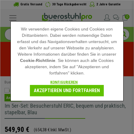
Gratis Versand
30 Tage Rückgaberecht
2 Jahre Garantie
0
Wir verwenden eigene Cookies und Cookies von
Drittanbietern. Dabei werden notwendige Daten
erfasst und das Navigationsverhalten untersucht, um
den Verkehr auf unserer Webseite zu analylsieren.
Weitere Informationen darüber finden Sie in unserer
Sommerschlussverkauf bei buerostuhlpro! Exklusive 
Cookie-Richtlinie
. Sie können auch alle Cookies
akzeptieren, indem Sie auf "Akzeptieren und
Rabatte für kurze Zeit - 
Aktion ansehen
 -
fortfahren" klicken.
KONFIGURIEREN
Buerostuhlpro
Bürostühle
Konferenzstühle
AKZEPTIEREN UND FORTFAHREN
Angebot
Im 5er-Set: Besucherstuhl ERIC, bequem und praktisch,
stapelbar, Blau
549,90 €
(654,38 € Inkl. MwSt.)