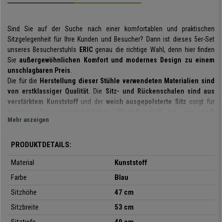
Sind Sie auf der Suche nach einer komfortablen und praktischen
Sitzgelegenheit für Ihre Kunden und Besucher? Dann ist dieses 5er-Set
unseres Besucherstuhls
ERIC
genau die richtige Wahl, denn hier finden
Sie
außergewöhnlichen Komfort und modernes Design zu einem
unschlagbaren Preis
.
Die für die
Herstellung dieser Stühle verwendeten Materialien sind
von erstklassiger Qualität.
Die
Sitz- und Rückenschalen sind aus
verstärktem Kunststoff
und der
weich ausgepolsterte Sitz
sorgt für
Komfort. Das widerstandsfähige
Vierfußgestell ist aus weiß
Mehr anzeigen
beschichtem Stahlrohr.
Mit diesem Modell können Sie Ihren Kunden und
Besuchern einen sehr stabilen, bequemen und hochwertigen Stuhl bieten.
PRODUKTDETAILS:
Zu beachten sind auch seine
Funktionalität und Vielseitigkeit
. Diese
Stühle können in Meetings, mit Kunden, in Wartezimmern,
Material
Kunststoff
Büroempfängen, Konferenzen oder Veranstaltungen usw. eingesetzt
Farbe
Blau
werden und nach Gebrauch
leicht gestapelt und platzsparend verstaut
Sitzhöhe
47 cm
werden.
Sie werden montiert verschickt
und sind auch in
verschiedenen Farben erhältlich.
Sitzbreite
53 cm
Was will man mehr? Dieser außergewöhnliche Besucherstuhl