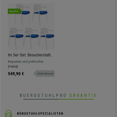
Angebot
Im 5er-Set: Besucherstuhl
ERIC, bequem und praktisch,
Bequemer und praktischer
stapelbar, Blau
Besucherstuhl, stapelbar, in
[+Info]
verschiedenen Farben erhältlich.
549,90 €
Gratis Versand
BUEROSTUHLPRO
GARANTIE
BÜROSTUHLSPEZIALISTEN