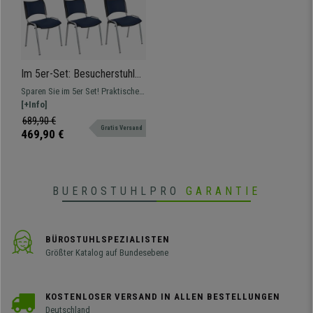
Im 5er-Set: Besucherstuhl
ROMEL LEDER, bequeme
Sparen Sie im 5er Set! Praktisches
Polsterung, stapelbar, graue
und vielseitiges Modell,
[+Info]
Stuhlbeine, Farbe Blau
komfortablel und robust, in
689,90 €
Gratis Versand
verschiedenen Farben und
469,90 €
Versionen erhältlich.
BUEROSTUHLPRO
GARANTIE
BÜROSTUHLSPEZIALISTEN
Größter Katalog auf Bundesebene
KOSTENLOSER VERSAND IN ALLEN BESTELLUNGEN
Deutschland