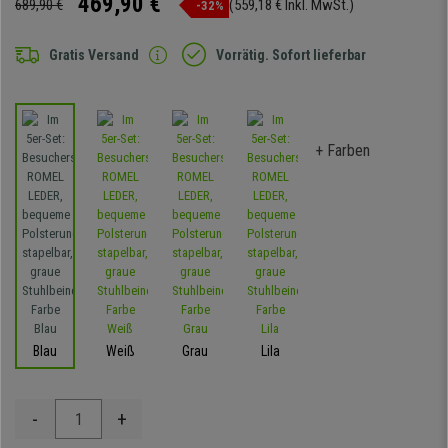
469,90 €
689,90 €
(559,18 € Inkl. MwSt.)
-32%
Gratis Versand
Vorrätig. Sofort lieferbar
+ Farben
Blau
Weiß
Grau
Lila
-
+