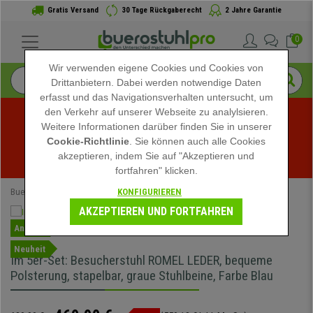
Gratis Versand
30 Tage Rückgaberecht
2 Jahre Garantie
0
Wir verwenden eigene Cookies und Cookies von
Drittanbietern. Dabei werden notwendige Daten
erfasst und das Navigationsverhalten untersucht, um
den Verkehr auf unserer Webseite zu analylsieren.
Weitere Informationen darüber finden Sie in unserer
Sommerschlussverkauf bei buerostuhlpro! Exklusive 
Cookie-Richtlinie
. Sie können auch alle Cookies
akzeptieren, indem Sie auf "Akzeptieren und
Rabatte für kurze Zeit - 
Aktion ansehen
 -
fortfahren" klicken.
KONFIGURIEREN
Buerostuhlpro
Bürostühle
Konferenzstühle
AKZEPTIEREN UND FORTFAHREN
Angebot
Neuheit
Im 5er-Set: Besucherstuhl ROMEL LEDER, bequeme
Polsterung, stapelbar, graue Stuhlbeine, Farbe Blau