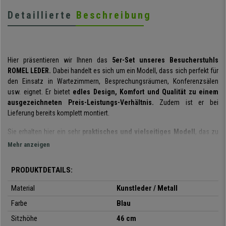
Detaillierte
Beschreibung
Hier präsentieren wir Ihnen das
5er-Set unseres Besucherstuhls
ROMEL LEDER.
Dabei handelt es sich um ein Modell, dass sich perfekt für
den Einsatz in Wartezimmern, Besprechungsräumen, Konferenzsälen
usw. eignet. Er bietet
edles Design, Komfort und Qualität zu einem
ausgezeichneten Preis-Leistungs-Verhältnis.
Zudem ist er bei
Lieferung bereits komplett montiert.
Sie erhalten hier ein sehr
praktisches und vielseitiges Modell
, das zu
jedem Ereignis eine gute Figur machen wird. Mit seinem
geringen
Mehr anzeigen
Gewicht und der praktischen Handhabung
kann er nach Gebrauch
leicht gestapelt
und bis zur nächsten Nutzung platzsparend verstaut
PRODUKTDETAILS:
werden.
Material
Kunstleder / Metall
Durch das
ergonomische Design
und der angenehmen
Polsterung von
Farbe
Blau
Sitz und Rückenlehne
ist dieser Stuhl auch außerordentlich
komfortabel. Kunden und Besucher werden problemlos mehrere Stunden
Sitzhöhe
46 cm
auf diesem Stuhl sitzen können.