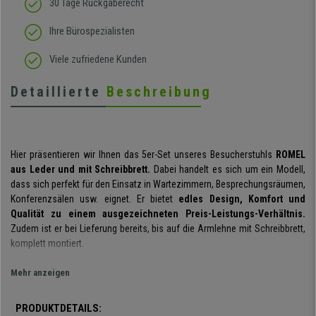
30 Tage Rückgaberecht
Ihre Bürospezialisten
Viele zufriedene Kunden
Detaillierte
Beschreibung
Hier präsentieren wir Ihnen das 5er-Set unseres Besucherstuhls
ROMEL
aus Leder und mit Schreibbrett.
Dabei handelt es sich um ein Modell,
dass sich perfekt für den Einsatz in Wartezimmern, Besprechungsräumen,
Konferenzsälen usw. eignet. Er bietet
edles Design, Komfort und
Qualität zu einem ausgezeichneten Preis-Leistungs-Verhältnis.
Zudem ist er bei Lieferung bereits
, bis auf die Armlehne mit Schreibbrett,
komplett montiert.
Sie erhalten hier ein sehr
praktisches und vielseitiges Modell
, das zu
Mehr anzeigen
jedem Ereignis eine gute Figur machen wird. Mit seinem
geringen
Gewicht und der praktischen Handhabung
kann er nach Gebrauch
PRODUKTDETAILS:
leicht gestapelt
und bis zur nächsten Nutzung platzsparend verstaut