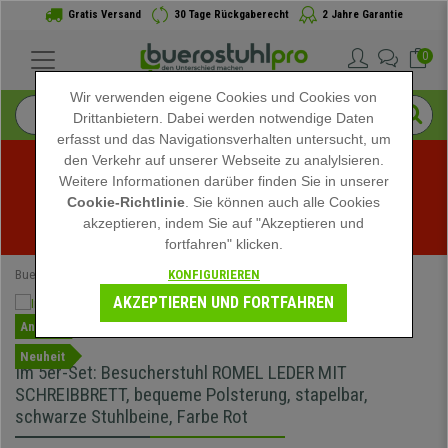
Gratis Versand
30 Tage Rückgaberecht
2 Jahre Garantie
0
Wir verwenden eigene Cookies und Cookies von
Drittanbietern. Dabei werden notwendige Daten
erfasst und das Navigationsverhalten untersucht, um
den Verkehr auf unserer Webseite zu analylsieren.
Weitere Informationen darüber finden Sie in unserer
Sommerschlussverkauf bei buerostuhlpro! Exklusive 
Cookie-Richtlinie
. Sie können auch alle Cookies
akzeptieren, indem Sie auf "Akzeptieren und
Rabatte für kurze Zeit - 
Aktion ansehen
 -
fortfahren" klicken.
KONFIGURIEREN
Buerostuhlpro
Bürostühle
Konferenzstühle
AKZEPTIEREN UND FORTFAHREN
Angebot
Neuheit
Im 5er-Set: Besucherstuhl ROMEL LEDER MIT
SCHREIBBRETT, bequeme Polsterung, stapelbar,
schwarze Stuhlbeine, Farbe Rot