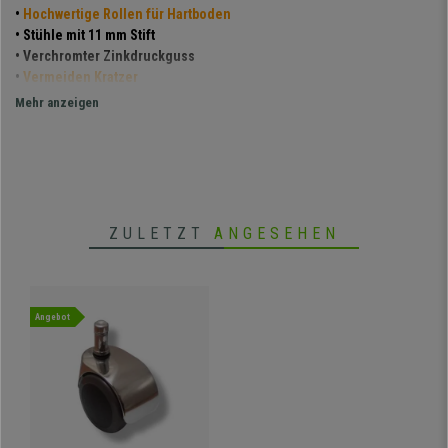
•
Hochwertige Rollen für Hartboden
• Stühle mit 11 mm Stift
• Verchromter Zinkdruckguss
•
Vermeiden Kratzer
• Polyurethanbeschichtung
Mehr anzeigen
ZULETZT
ANGESEHEN
Angebot