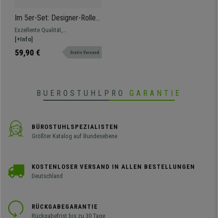
Im 5er-Set: Designer-Rollen
für Hartboden 11 mm / 50
Exzellente Qualität,
mm, hochwertig verchromt
Metallfertigung. Spezielle Rollen
[+Info]
für Hartboden (Fliesen, Parkett,
59,90 €
Gratis Versand
usw.). Hinterlässt keine Kratzer
oder Schrammen.
BUEROSTUHLPRO
GARANTIE
BÜROSTUHLSPEZIALISTEN
Größter Katalog auf Bundesebene
KOSTENLOSER VERSAND IN ALLEN BESTELLUNGEN
Deutschland
RÜCKGABEGARANTIE
Rückgabefrist bis zu 30 Tage