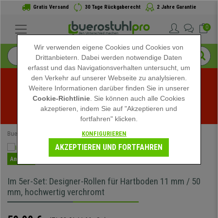
Gratis Versand
30 Tage Rückgaberecht
2 Jahre Garantie
0
Wir verwenden eigene Cookies und Cookies von
Drittanbietern. Dabei werden notwendige Daten
erfasst und das Navigationsverhalten untersucht, um
den Verkehr auf unserer Webseite zu analylsieren.
Weitere Informationen darüber finden Sie in unserer
Sommerschlussverkauf bei buerostuhlpro! Exklusive 
Cookie-Richtlinie
. Sie können auch alle Cookies
akzeptieren, indem Sie auf "Akzeptieren und
Rabatte für kurze Zeit - 
Aktion ansehen
 -
fortfahren" klicken.
KONFIGURIEREN
Buerostuhlpro
Büromöbel
Rollen
11mm Rollen
AKZEPTIEREN UND FORTFAHREN
Angebot
Im 5er-Set: Designer-Rollen für Hartboden 11 mm / 50
mm, hochwertig verchromt