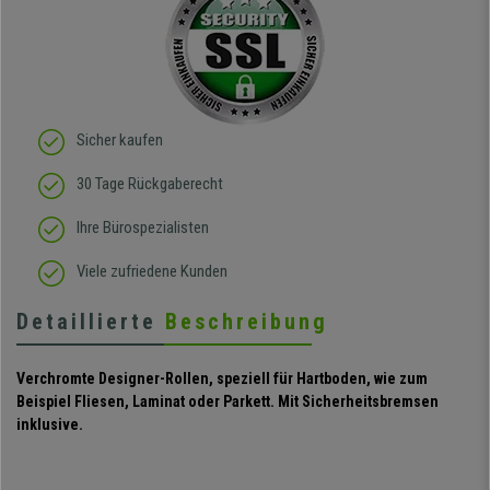
sitzt darin auch wirklich
gut! Die Sitzfläche, eine
Art straffes aber auch
elastisches Gewebe passt
sich der
Körperbewegung an.
Klare Kaufempfehlung!
Sicher kaufen
30 Tage Rückgaberecht
Ihre Bürospezialisten
Viele zufriedene Kunden
Detaillierte
Beschreibung
Verchromte Designer-Rollen, speziell für Hartboden, wie zum
Beispiel Fliesen, Laminat oder Parkett. Mit Sicherheitsbremsen
inklusive.