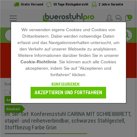
Gratis Versand
30 Tage Rückgaberecht
2 Jahre Garantie
0
Wir verwenden eigene Cookies und Cookies von
Drittanbietern. Dabei werden notwendige Daten
erfasst und das Navigationsverhalten untersucht, um
den Verkehr auf unserer Webseite zu analylsieren.
Weitere Informationen darüber finden Sie in unserer
Sommerschlussverkauf bei buerostuhlpro! Exklusive 
Cookie-Richtlinie
. Sie können auch alle Cookies
akzeptieren, indem Sie auf "Akzeptieren und
Rabatte für kurze Zeit - 
Aktion ansehen
 -
fortfahren" klicken.
KONFIGURIEREN
Buerostuhlpro
Konferenzstühle
AKZEPTIEREN UND FORTFAHREN
Angebot
Neuheit
Im 5er-Set: Konferenzstuhl CARINA MIT SCHREIBBRETT,
stapel- und reihenverbindbar, schwarzes Stahlgestell,
Stoffbezug Farbe Grün