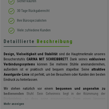
Sicher kaufen
30 Tage Rückgaberecht
Ihre Bürospezialisten
Viele zufriedene Kunden
Detaillierte
Beschreibung
Design, Vielseitigkeit und Stabilität
sind die Hauptmerkmale unseres
Besucherstuhls
CARINA MIT SCHREIBBRETT
. Dank seines
exklusiven
Verbindungssystems
können Sie mehrere Stühle aneinanderreihen,
außerdem ist er praktisch und bequem stapelbar. Seine
attraktive
Avantgarde-Linie
ist perfekt, um bei Besuchern oder Kunden den besten
Eindruck zu hinterlassen.
Wir stehen natürlich vor einem
bequemen und angenehm zu
bedienenden
Stuhl. Sein Geheimnis liegt in der Krümmung der
Rückenlehne, so dass seine ergonomische Form einen längeren
Gebrauch ermöglicht. Die kleinen Aussparungen dieses Modelles
Mehr anzeigen