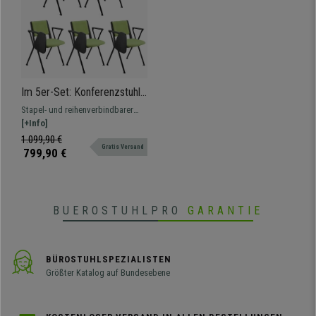
Im 5er-Set: Konferenzstuhl
CARINA MIT
Stapel- und reihenverbindbarer
SCHREIBBRETT, stapel- und
Konferenzstuhl mit Schreibbrett.
[+Info]
reihenverbindbar, schwarzes
Attraktives modernes Design,
1.099,90 €
Stahlgestell, Stoffbezug
Gratis Versand
erhältlich auch gepolstert, mit
799,90 €
Farbe Grün
Schreibbrett und Armlehnen
BUEROSTUHLPRO
GARANTIE
BÜROSTUHLSPEZIALISTEN
Größter Katalog auf Bundesebene