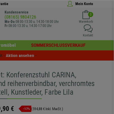
rantie
Mein Konto
Kundenservice
0
(08165) 9804126
Mo-Do
08:00-13:30 u. 14:30-18:00 Uhr
Warenkorb
Fr
08:00-13:30 u. 14:30-17:00 Uhr
Kontakt
romöbel
SOMMERSCHLUSSVERKAUF
t - 
Aktion ansehen
 -
et: Konferenzstuhl CARINA,
nd reihenverbindbar, verchromtes
ell, Kunstleder, Farbe Lila
,90 €
(594,88 € Inkl. MwSt.)
-17%