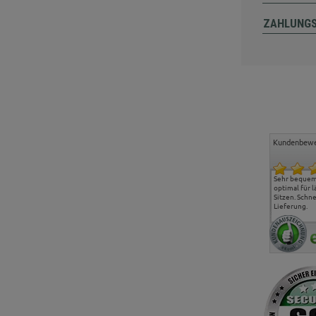
ZAHLUNG
Kundenbewe
Freundlicher Kontakt und
Alles gut geklappt
Sehr bequeme
günstige Preise, hat uns
optimal für 
sehr gut gefallen.
Sitzen. Schne
Lieferung.