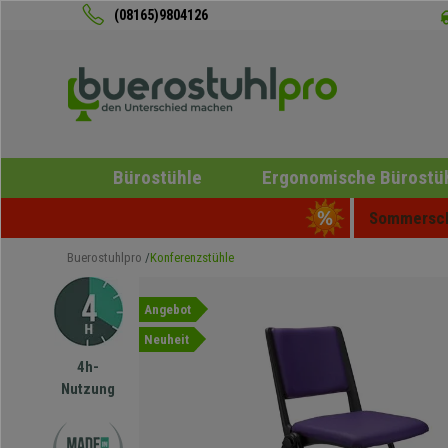
(08165)9804126
Bürostühle
Ergonomische Bürostü
Sommerschl
Buerostuhlpro
Konferenzstühle
Angebot
Neuheit
4h-
Nutzung