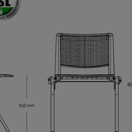
elastisches Gewebe passt
sich der
Körperbewegung an.
Klare Kaufempfehlung!