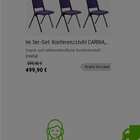
Im 5er-Set: Konferenzstuhl CARINA,
stapel- und reihenverbindbar,
Stapel- und reihenverbindbarer Konferenzstuhl.
verchromtes Stahlgestell, Kunstleder,
Attraktives modernes Design, erhältlich auch
[+Info]
Farbe Lila
gepolstert, mit Schreibbrett und Armlehnen
599,90 €
Gratis Versand
499,90 €