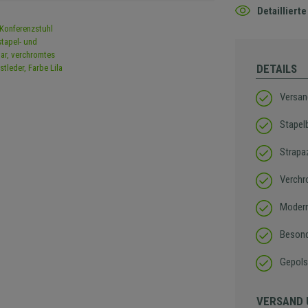
Detaillier
DETAILS
Versan
Stapel
Strapa
Verchr
Modern
Besond
Gepolst
VERSAND 