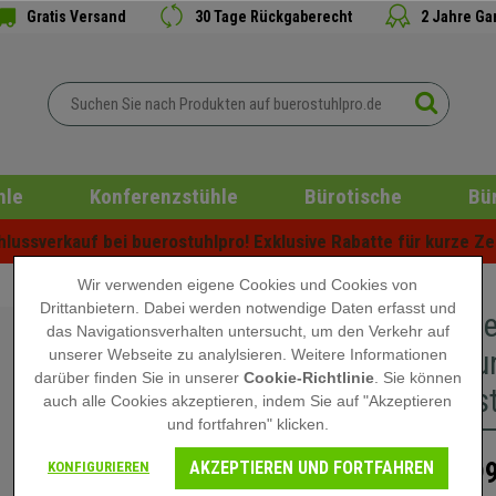
Gratis Versand
30 Tage Rückgaberecht
2 Jahre Ga
hle
Konferenzstühle
Bürotische
Bü
ussverkauf bei buerostuhlpro! Exklusive Rabatte für kurze Zei
Wir verwenden eigene Cookies und Cookies von
Drittanbietern. Dabei werden notwendige Daten erfasst und
Im 5er-S
das Navigationsverhalten untersucht, um den Verkehr auf
stapel- u
unserer Webseite zu analylsieren. Weitere Informationen
darüber finden Sie in unserer
Cookie-Richtlinie
. Sie können
Stahlgest
auch alle Cookies akzeptieren, indem Sie auf "Akzeptieren
und fortfahren" klicken.
AKZEPTIEREN UND FORTFAHREN
499
KONFIGURIEREN
599,90 €