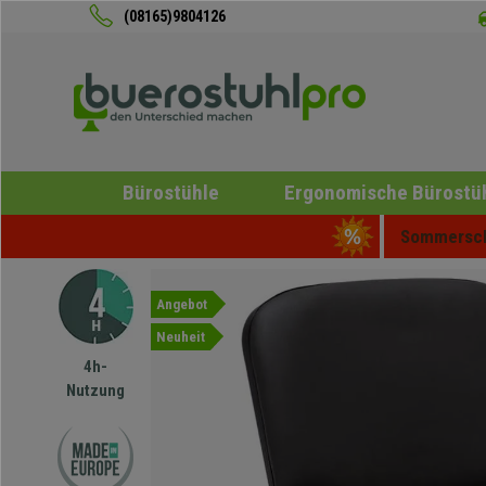
(08165)9804126
Bürostühle
Ergonomische Bürostü
Sommerschl
Angebot
Neuheit
4h-
Nutzung