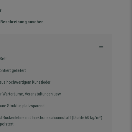
r
te Beschreibung ansehen
Set!
ntiert geliefert
aus hochwertigem Kunstleder
für Warteräume, Veranstaltungen usw.
bare Struktur, platzsparend
nd Rückenlehne mit Injektionsschaumstoff (Dichte 60 kg/m³)
polstert