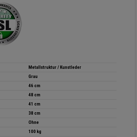
sieht richtig hochwertig
aus und das beste: man
sitzt darin auch wirklich
gut! Die Sitzfläche, eine
Art straffes aber auch
elastisches Gewebe passt
sich der
Körperbewegung an.
Klare Kaufempfehlung!
Metallstruktur / Kunstleder
Grau
46 cm
48 cm
41 cm
38 cm
Ohne
100 kg