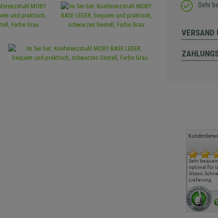
Sehr b
VERSAND 
ZAHLUNG
Kundenbewe
Freundlicher Kontakt und
Alles gut geklappt
Sehr bequeme
günstige Preise, hat uns
optimal für 
sehr gut gefallen.
Sitzen. Schne
Lieferung.