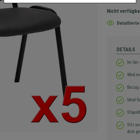
Nicht verfügba
Detaillier
DETAILS
Im 5er-
Wird mo
Bezug 
Ideal 
Stapel
Sitz u
dick ge