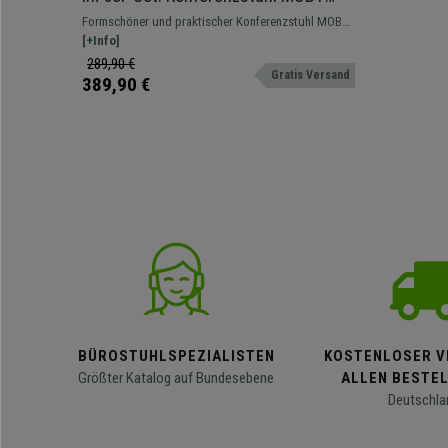
BASE LEDER, bequem und praktisch,
Formschöner und praktischer Konferenzstuhl MOBY
schwarzes Gestell, Farbe Grau
BASE LEDER im klassischen Stil.
[+Info]
289,90 €
Gratis Versand
389,90 €
BÜROSTUHLSPEZIALISTEN
KOSTENLOSER V
Größter Katalog auf Bundesebene
ALLEN BESTE
Deutschla