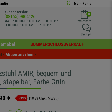
rantie
Mein Konto
Kundenservice
0
(08165) 9804126
Mo-Do
08:00-13:30 u. 14:30-18:00 Uhr
Warenkorb
Fr
08:00-13:30 u. 14:30-17:00 Uhr
Kontakt
romöbel
SOMMERSCHLUSSVERKAUF
t - 
Aktion ansehen
 -
zstuhl AMIR, bequem und
, stapelbar, Farbe Grün
90 €
(118,88 € Inkl. MwSt.)
-33%