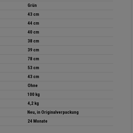
Grün
43 cm
44 cm
40 cm
38 cm
39 cm
78 cm
53 cm
43 cm
Ohne
100 kg
4,2 kg
Neu, in Originalverpackung
24 Monate