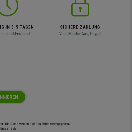
G IN 3-5 TAGEN
SICHERE ZAHLUNG
 und auf Festland
Visa, MasterCard, Paypal
NNIEREN
e
r: Die Daten werden nicht an Dritte weitergegeben;
inie erläutern.