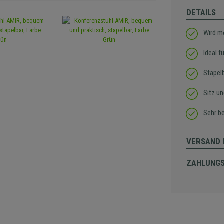
DETAILS
Wird m
Ideal 
Stapel
Sitz u
Sehr b
VERSAND 
ZAHLUNG