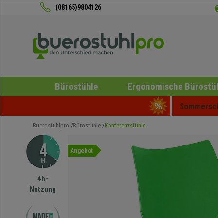
(08165)9804126
Bürostühle
Ergonomische Bürostü
Sommerschl
Buerostuhlpro
Bürostühle
Konferenzstühle
Angebot
4h-
Nutzung