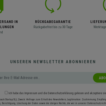
ERSAND IN
RÜCKGABEGARANTIE
LIEFERUN
LLUNGEN
Rückgabefrist bis zu 30 Tage
Werktage
nd
UNSEREN NEWSLETTER ABONNIEREN
ABO
Ich habe das
Impressum
und die
Datenschutzerklärung
gelesen und akzeptiere si
pack Startup SL); Zweck: Anfrage zum Erhalt des Newsletters; Legitimation: Zustimmung; Empfänge
, Berichtigung, Löschung der Daten sowie die übrigen Rechte, die wir in unserer Datenschutzrichtl