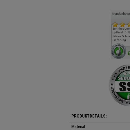
Kundenbewe
Freundlicher Kontakt und
Alles gut geklappt
Sehr bequeme
günstige Preise, hat uns
optimal für 
sehr gut gefallen.
Sitzen. Schne
Lieferung.
PRODUKTDETAILS:
Material