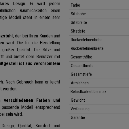
uläres Design. Er wird jedem
Farbe
nlichen Räumlichkeiten einen
Sitzhöhe
tige Modell steht in einem sehr
Sitzbreite
Sitztiefe
zstuhl,
der bei Ihren Kunden und
Rückenlehnenhöhe
n wird. Die für die Herstellung
Rückenlehnenbreite
 großer Qualität. Die Sitz- und
ff
und bietet dem Benutzer mit
Gesamthöhe
ßgestell ist aus verchromtem
Gesamtbreite
Gesamttiefe
ch. N
ach Gebrauch kann er
leicht
Armlehnen
ut werden.
Belastbarkeit bis max.
in
verschiedenen Farben und
Gewicht
ie passende Modell entsprechend
Verfassung
ei sein wird.
Garantie
Design, Qualität, Komfort und