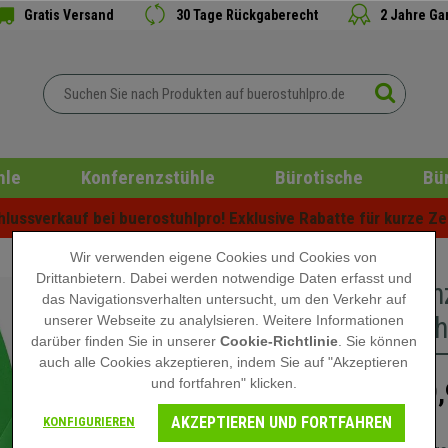
Gratis Versand
30 Tage Rückgaberecht
2 Jahre Ga
hle
Konferenzstühle
Bürotische
Bü
ussverkauf bei buerostuhlpro! Exklusive Rabatte für kurze Zei
Wir verwenden eigene Cookies und Cookies von
Drittanbietern. Dabei werden notwendige Daten erfasst und
Konferen
das Navigationsverhalten untersucht, um den Verkehr auf
praktisch
unserer Webseite zu analylsieren. Weitere Informationen
darüber finden Sie in unserer
Cookie-Richtlinie
. Sie können
auch alle Cookies akzeptieren, indem Sie auf "Akzeptieren
und fortfahren" klicken.
99,
149,90 €
AKZEPTIEREN UND FORTFAHREN
KONFIGURIEREN