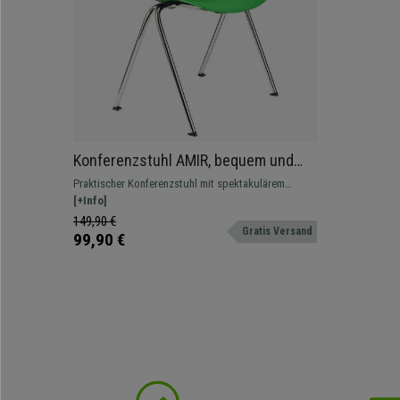
Konferenzstuhl AMIR, bequem und
praktisch, stapelbar, Farbe Grün
Praktischer Konferenzstuhl mit spektakulärem
Design und in verschiedenen Farben und
[+Info]
Ausführungen erhältlich. Platzsparend, da stapelbar.
149,90 €
Gratis Versand
Zum modernen Gestalten von Wartezimmern oder
99,90 €
Konferenzräumen.