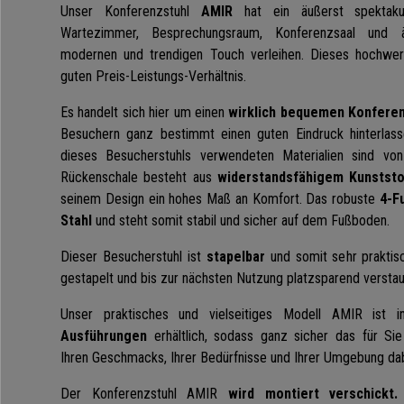
Unser Konferenzstuhl
AMIR
hat ein äußerst spektak
Wartezimmer, Besprechungsraum, Konferenzsaal und äh
modernen und trendigen Touch verleihen. Dieses hochwer
guten Preis-Leistungs-Verhältnis.
Es handelt sich hier um einen
wirklich bequemen Konferen
Besuchern ganz bestimmt einen guten Eindruck hinterlasse
dieses Besucherstuhls verwendeten Materialien sind von
Rückenschale besteht aus
widerstandsfähigem Kunststo
seinem Design ein hohes Maß an Komfort.
Das robuste
4-Fu
Stahl
und steht somit stabil und sicher auf dem Fußboden.
Dieser Besucherstuhl ist
stapelbar
und somit sehr praktis
gestapelt
und bis zur nächsten Nutzung platzsparend versta
Unser praktisches und vielseitiges Modell AMIR
ist 
Ausführungen
erhältlich, sodass ganz sicher das für S
Ihren Geschmacks, Ihrer Bedürfnisse und Ihrer Umgebung dab
Der Konferenzstuhl AMIR
wird montiert verschickt.