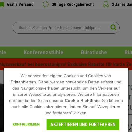
Gratis Versand
30 Tage Rückgaberecht
2 Jahre Ga
hle
Konferenzstühle
Bürotische
Bü
ussverkauf bei buerostuhlpro! Exklusive Rabatte für kurze Zei
Wir verwenden eigene Cookies und Cookies von
Drittanbietern. Dabei werden notwendige Daten erfasst und
Konferen
das Navigationsverhalten untersucht, um den Verkehr auf
reihenver
unserer Webseite zu analylsieren. Weitere Informationen
darüber finden Sie in unserer
Cookie-Richtlinie
. Sie können
Stoffbez
auch alle Cookies akzeptieren, indem Sie auf "Akzeptieren
und fortfahren" klicken.
AKZEPTIEREN UND FORTFAHREN
99,
KONFIGURIEREN
149,90 €