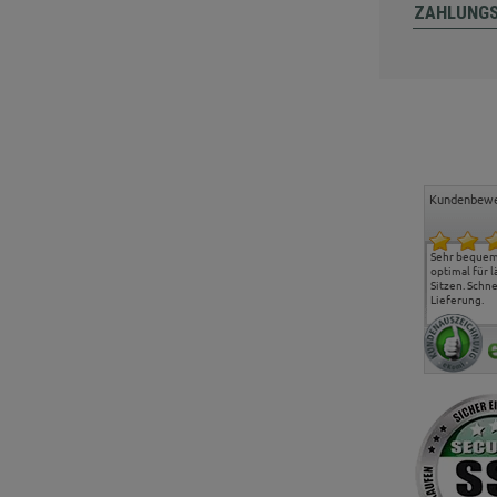
ZAHLUNG
Kundenbewe
Freundlicher Kontakt und
Alles gut geklappt
Sehr bequeme
günstige Preise, hat uns
optimal für 
sehr gut gefallen.
Sitzen. Schne
Lieferung.