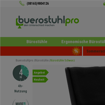
(08165)9804126
Bürostühle
Ergonomische Bürostü
Sommerschl
Buerostuhlpro
Bürostühle
Bürostühle Schwarz
Angebot
Neuheit
4h-
Nutzung