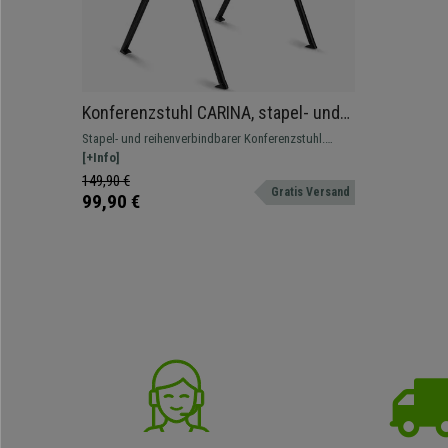
Konferenzstuhl CARINA, stapel- und
reihenverbindbar, schwarzes
Stapel- und reihenverbindbarer Konferenzstuhl.
Stahlgestell, Stoffbezug Farbe
Attraktives modernes Design, erhältlich auch
[+Info]
Schwarz
gepolstert, mit Schreibbrett und Armlehnen
149,90 €
Gratis Versand
99,90 €