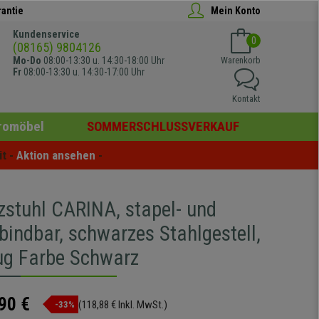
rantie
Mein Konto
Kundenservice
0
(08165) 9804126
Mo-Do
08:00-13:30 u. 14:30-18:00 Uhr
Warenkorb
Fr
08:00-13:30 u. 14:30-17:00 Uhr
Kontakt
romöbel
SOMMERSCHLUSSVERKAUF
t - 
Aktion ansehen
 -
zstuhl CARINA, stapel- und
bindbar, schwarzes Stahlgestell,
ug Farbe Schwarz
90 €
(118,88 € Inkl. MwSt.)
-33%