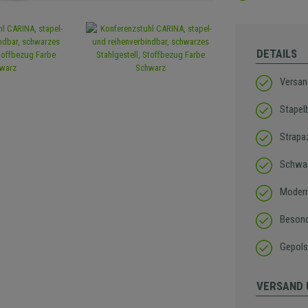
DETAILS
Versan
Stapel
Strapa
Schwar
Modern
Besond
Gepolst
VERSAND 