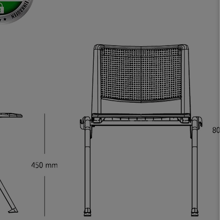
Körperbewegung an.
Klare Kaufempfehlung!