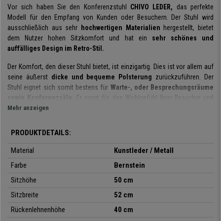
Vor sich haben Sie den Konferenzstuhl
CHIVO LEDER,
das perfekte
Modell für den Empfang von Kunden oder Besuchern. Der Stuhl wird
ausschließlich aus sehr
hochwertigen Materialien
hergestellt, bietet
dem Nutzer hohen Sitzkomfort und hat ein
sehr schönes und
auffälliges Design im Retro-Stil.
Der Komfort, den dieser Stuhl bietet, ist einzigartig. Dies ist vor allem auf
seine äußerst
dicke und bequeme Polsterung
zurückzuführen. Der
Stuhl eignet sich somit bestens für
Warte-, oder Besprechungsräume
sowie Konferenzsäle.
Er sorgt für das Wohlgefühl Ihrer Besucher und
Gäste.
Mehr anzeigen
Die Herstellungsmaterialien des CHIVO LEDER sind allesamt sehr
PRODUKTDETAILS:
hochwertig. Das
Metallgestell
verleiht dem Stuhl nicht nur
Stil,
sondern
zusätzlich noch
Robustheit und Stabilität.
Die Polsterung des
Sitzes,
Material
Kunstleder / Metall
wie auch der
Rückenlehne
ist
mit hochwertigem Kunstleder bezogen.
Farbe
Bernstein
Dieses Material ist sehr geschmeidig und leicht zu reinigen.
Sitzhöhe
50 cm
Der Stuhl ist
in mehreren Farben erhältlich,
sodass Sie diejenige
Sitzbreite
52 cm
wählen können, die Ihrem Geschmack oder Ihren Bedürfnissen am
ehesten entspricht.
Rückenlehnenhöhe
40 cm