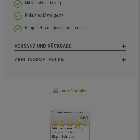
Mit Kunstlederbezug
Robustes Metallgestell
Hergestellt aus Qualitätsmaterialien
VERSAND UND RÜCKGABE
ZAHLUNGSMETHODEN
Kundenbewertungen
4.6
/5
ontakt und
Alles gut geklappt
Sehr bequemer Stuhl,
Lieferung: es ging schnell
Der Stuhl 
, hat uns
optimal für längeres
und die Ware war
ergonomis
en.
Sitzen. Schnelle
ordentlich verpackt und
Ordnung, r