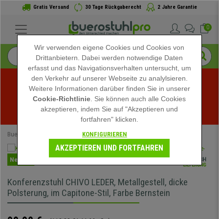
Gratis Versand
30 Tage Rückgaberecht
2 Jahre Garantie
0
Wir verwenden eigene Cookies und Cookies von
Drittanbietern. Dabei werden notwendige Daten
erfasst und das Navigationsverhalten untersucht, um
den Verkehr auf unserer Webseite zu analylsieren.
Weitere Informationen darüber finden Sie in unserer
Sommerschlussverkauf bei buerostuhlpro! Exklusive 
Cookie-Richtlinie
. Sie können auch alle Cookies
akzeptieren, indem Sie auf "Akzeptieren und
Rabatte für kurze Zeit - 
Aktion ansehen
 -
fortfahren" klicken.
KONFIGURIEREN
Buerostuhlpro
Bürostühle
Bürostühle Braun
AKZEPTIEREN UND FORTFAHREN
Neuheit
Konferenzstuhl CHIVO LEDER, Metallgestell, dicke
Polsterung, im Capitone-Stil, Farbe Bernstein