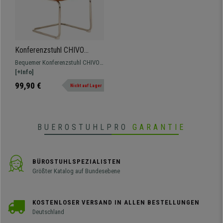
Konferenzstuhl CHIVO
LEDER, Metallgestell, dicke
Bequemer Konferenzstuhl CHIVO
Polsterung, im Capitone-Stil,
LEDER. Sitz und Rückenlehne mit
[+Info]
Farbe Bernstein
dicker Polsterung, hochwertiger
99,90 €
Nicht auf Lager
Kunstlederbezug.
BUEROSTUHLPRO
GARANTIE
BÜROSTUHLSPEZIALISTEN
Größter Katalog auf Bundesebene
KOSTENLOSER VERSAND IN ALLEN BESTELLUNGEN
Deutschland