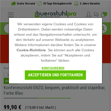
Gratis Versand
30 Tage Rückgaberecht
2 Jahre Garantie
0
Wir verwenden eigene Cookies und Cookies von
Drittanbietern. Dabei werden notwendige Daten
erfasst und das Navigationsverhalten untersucht, um
den Verkehr auf unserer Webseite zu analylsieren.
Weitere Informationen darüber finden Sie in unserer
Sommerschlussverkauf bei buerostuhlpro! Exklusive 
Cookie-Richtlinie
. Sie können auch alle Cookies
akzeptieren, indem Sie auf "Akzeptieren und
Rabatte für kurze Zeit - 
Aktion ansehen
 -
fortfahren" klicken.
KONFIGURIEREN
Buerostuhlpro
Speziell
AKZEPTIEREN UND FORTFAHREN
Angebot
Konferenzstuhl ENZO, bequem, praktisch und stapelbar,
Farbe Blau
99,90 €
(118,88 € Inkl. MwSt.)