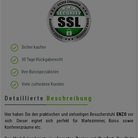
sieht richtig hochwertig
aus und das beste: man
sitzt darin auch wirklich
gut! Die Sitzfläche, eine
Art straffes aber auch
elastisches Gewebe passt
sich der
Körperbewegung an.
Klare Kaufempfehlung!
Sicher kaufen
30 Tage Rückgaberecht
Ihre Bürospezialisten
Viele zufriedene Kunden
Detaillierte
Beschreibung
Hier haben Sie den praktischen und vielseitigen Besucherstuhl
ENZO
vor
sich. Dieser eignet sich perfekt für Wartezimmer, Büros sowie
Konferenzräume etc..