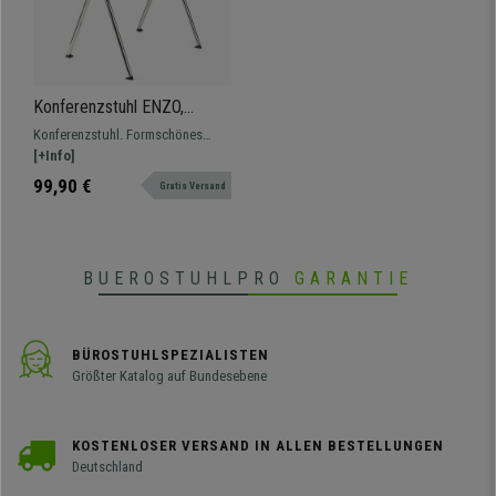
Konferenzstuhl ENZO,
bequem, praktisch und
Konferenzstuhl. Formschönes
stapelbar, Farbe Blau
Design. Praktische und leichte
[+Info]
Handhabung. In verschiedenen
99,90 €
Gratis Versand
Farben und Versionen erhältlich.
BUEROSTUHLPRO
GARANTIE
BÜROSTUHLSPEZIALISTEN
Größter Katalog auf Bundesebene
KOSTENLOSER VERSAND IN ALLEN BESTELLUNGEN
Deutschland