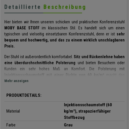
Detaillierte
Beschreibung
Hier bieten wir Ihnen unseren schicken und praktischen Konferenzstuhl
MOBY BASE STOFF
im klassischen Stil. Es handelt sich um einen
typischen und vielseitig einsetzbaren Konferenzstuhl, denn er ist
sehr
bequem und hochwertig, und das zu einem wirklich unschlagbaren
Preis.
Der Stuhl ist außerordentlich komfortabel.
Sitz und Rückenlehne haben
eine überdurchschnittliche Polsterung
und bieten Besuchern oder
Kunden ein sehr hohes Maß an Komfort. Die Polsterung mit
Injektionsschaumstoff mit einer Dichte von 60 kg/m³
macht das
Sitzen viel bequemer. Dieser Schaumstoff wird in eine geschlossene
Mehr anzeigen
Gußform gespritzt, so dass jedes Stück seine exakte Formgebung erhält
und sich bei Gebrauch oder im Laufe der Zeit nicht verformt. Das
robuste
PRODUKTDETAILS:
und graue Vierfußgestell aus Stahl
sorgt für Stabilität und Sicherheit.
Injektionsschaumstoff (60
Es handelt sich um ein sehr praktisches und vielseitiges Modell,
Material
kg/m³), strapazierfähiger
das in Besprechungen, mit Kunden, in Wartezimmern, bei Büroempfängen,
Stoffbezug
Konferenzen oder Veranstaltungen usw. eingesetzt werden kann.
Farbe
Grau
Außerdem ist der Stuhl in
verschiedenen Farben erhältlich,
sodass