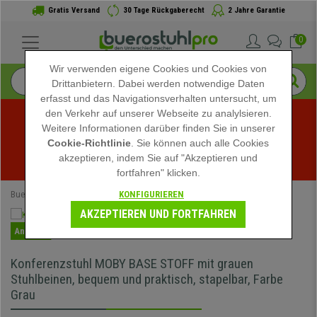
Gratis Versand
30 Tage Rückgaberecht
2 Jahre Garantie
0
Wir verwenden eigene Cookies und Cookies von
Drittanbietern. Dabei werden notwendige Daten
erfasst und das Navigationsverhalten untersucht, um
den Verkehr auf unserer Webseite zu analylsieren.
Weitere Informationen darüber finden Sie in unserer
Sommerschlussverkauf bei buerostuhlpro! Exklusive 
Cookie-Richtlinie
. Sie können auch alle Cookies
akzeptieren, indem Sie auf "Akzeptieren und
Rabatte für kurze Zeit - 
Aktion ansehen
 -
fortfahren" klicken.
KONFIGURIEREN
Buerostuhlpro
Bürostühle
Konferenzstühle
AKZEPTIEREN UND FORTFAHREN
Angebot
Konferenzstuhl MOBY BASE STOFF mit grauen
Stuhlbeinen, bequem und praktisch, stapelbar, Farbe
Grau