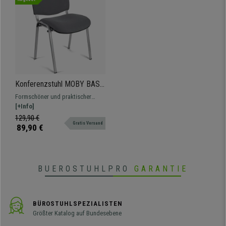
Konferenzstuhl MOBY BASE
STOFF mit grauen
Formschöner und praktischer
Stuhlbeinen, bequem und
Konferenzstuhl MOBY BASE
[+Info]
praktisch, stapelbar, Farbe
STOFF im klassischen Stil.
129,90 €
Grau
Gratis Versand
89,90 €
BUEROSTUHLPRO
GARANTIE
BÜROSTUHLSPEZIALISTEN
Größter Katalog auf Bundesebene