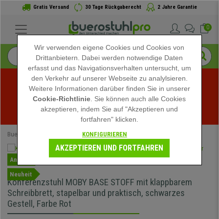
Gratis Versand
30 Tage Rückgaberecht
2 Jahre Garantie
0
Wir verwenden eigene Cookies und Cookies von
Drittanbietern. Dabei werden notwendige Daten
erfasst und das Navigationsverhalten untersucht, um
den Verkehr auf unserer Webseite zu analylsieren.
Weitere Informationen darüber finden Sie in unserer
Sommerschlussverkauf bei buerostuhlpro! Exklusive 
Cookie-Richtlinie
. Sie können auch alle Cookies
akzeptieren, indem Sie auf "Akzeptieren und
Rabatte für kurze Zeit - 
Aktion ansehen
 -
fortfahren" klicken.
KONFIGURIEREN
Buerostuhlpro
Bürostühle
Konferenzstühle
AKZEPTIEREN UND FORTFAHREN
Angebot
Neuheit
Konferenzstuhl MOBY BASE STOFF mit klappbarem
Schreibbrett, stapelbar und praktisch, schwarzes
Gestell, Farbe Rot