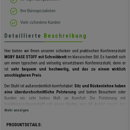
Ihre Bürospezialisten
Viele zufriedene Kunden
Detaillierte
Beschreibung
Hier bieten wir Ihnen unseren schicken und praktischen Konferenzstuhl
MOBY BASE STOFF mit Schreibbrett
im klassischen Stil. Es handelt sich
um einen typischen und vielseitig einsetzbaren Konferenzstuhl, denn er
ist
sehr bequem und hochwertig, und das zu einem wirklich
unschlagbaren Preis.
Der Stuhl ist außerordentlich komfortabel.
Sitz und Rückenlehne haben
eine überdurchschnittliche Polsterung
und bieten Besuchern oder
Kunden ein sehr hohes Maß an Komfort. Die Polsterung mit
Injektionsschaumstoff mit einer Dichte von 60 kg/m³
macht das
Sitzen viel bequemer. Dieser Schaumstoff wird in eine geschlossene
Mehr anzeigen
Gußform gespritzt, so dass jedes Stück seine exakte Formgebung erhält
und sich bei Gebrauch oder im Laufe der Zeit nicht verformt. Das
robuste
PRODUKTDETAILS:
und schwarze 4-Fußgestell aus Stahl
sorgt für Stabilität und Sicherheit.