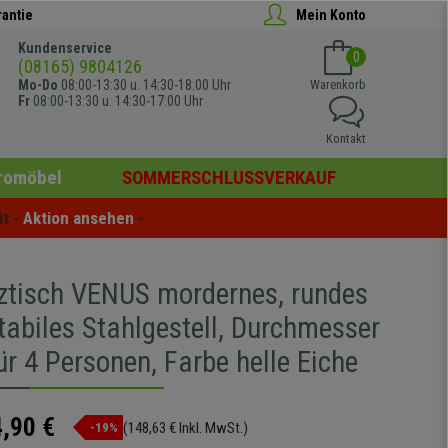
rantie
Mein Konto
Kundenservice
0
(08165) 9804126
Mo-Do
08:00-13:30 u. 14:30-18:00 Uhr
Warenkorb
Fr
08:00-13:30 u. 14:30-17:00 Uhr
Kontakt
romöbel
SOMMERSCHLUSSVERKAUF
t - 
Aktion ansehen
 -
ztisch VENUS mordernes, rundes
tabiles Stahlgestell, Durchmesser
r 4 Personen, Farbe helle Eiche
,90 €
(148,63 € Inkl. MwSt.)
-19%