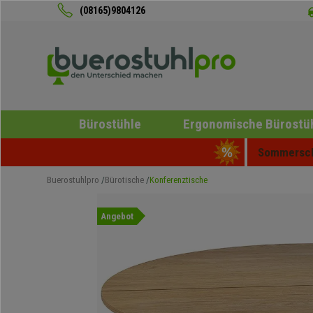
(08165)9804126
Bürostühle
Ergonomische Bürostü
Sommerschl
Buerostuhlpro
Bürotische
Konferenztische
Angebot