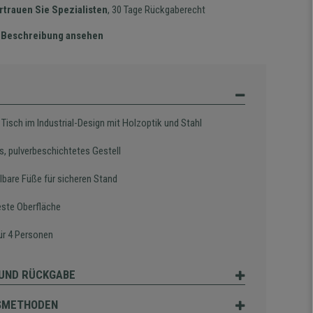
rtrauen Sie Spezialisten
, 30 Tage Rückgaberecht
te Beschreibung ansehen
Tisch im Industrial-Design mit Holzoptik und Stahl
s, pulverbeschichtetes Gestell
lbare Füße für sicheren Stand
este Oberfläche
für 4 Personen
UND RÜCKGABE
SMETHODEN