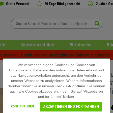
Gratis Versand
30 Tage Rückgaberecht
2 Jahre Ga
hle
Konferenzstühle
Bürotische
Bü
ussverkauf bei buerostuhlpro! Exklusive Rabatte für kurze Zei
Wir verwenden eigene Cookies und Cookies von
Drittanbietern. Dabei werden notwendige Daten erfasst und
Konferen
das Navigationsverhalten untersucht, um den Verkehr auf
Design, s
unserer Webseite zu analylsieren. Weitere Informationen
darüber finden Sie in unserer
Cookie-Richtlinie
. Sie können
120cm, fü
auch alle Cookies akzeptieren, indem Sie auf "Akzeptieren
und fortfahren" klicken.
AKZEPTIEREN UND FORTFAHREN
124
KONFIGURIEREN
154,90 €