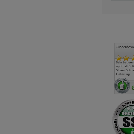
Kundenbewe
Freundlicher Kontakt und
Alles gut geklappt
Sehr bequeme
günstige Preise, hat uns
optimal für 
sehr gut gefallen.
Sitzen. Schne
Lieferung.