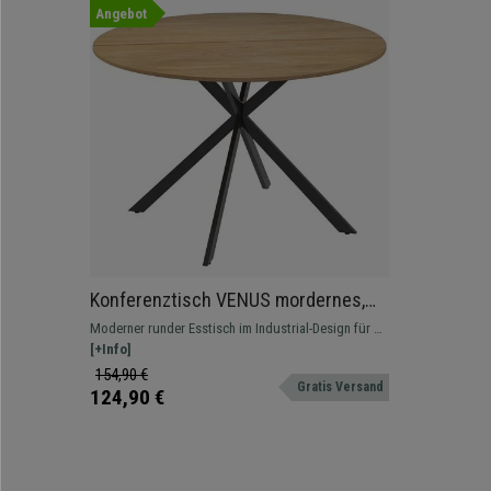
Angebot
Konferenztisch VENUS mordernes,
rundes Design, stabiles Stahlgestell,
Moderner runder Esstisch im Industrial-Design für 4
Durchmesser 120cm, für 4 Personen,
Personen mit robustem Stahlgestell und Holzoptik,
[+Info]
Farbe helle Eiche
Durchmesser 120cm
154,90 €
Gratis Versand
124,90 €