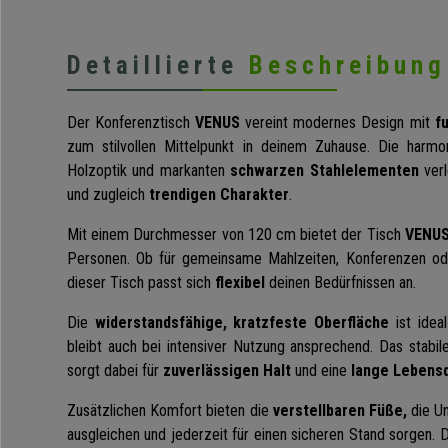
Detaillierte
Beschreibung
Der Konferenztisch
VENUS
vereint modernes Design mit
f
zum stilvollen Mittelpunkt in deinem Zuhause. Die harm
Holzoptik und markanten
schwarzen Stahlelementen
verl
und zugleich
trendigen Charakter
.
Mit einem Durchmesser von 120 cm bietet der Tisch
VENU
Personen. Ob für gemeinsame Mahlzeiten, Konferenzen oder
dieser Tisch passt sich
flexibel
deinen Bedürfnissen an.
Die
widerstandsfähige, kratzfeste Oberfläche
ist idea
bleibt auch bei intensiver Nutzung ansprechend. Das stabile
sorgt dabei für
zuverlässigen Halt
und eine
lange Lebensd
Zusätzlichen Komfort bieten die
verstellbaren Füße,
die U
ausgleichen und jederzeit für einen sicheren Stand sorgen. 