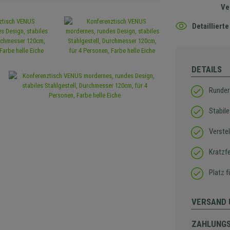
Ve
Detaillier
DETAILS
Runder 
Stabile
Verstel
Kratzf
Platz 
VERSAND 
ZAHLUNG