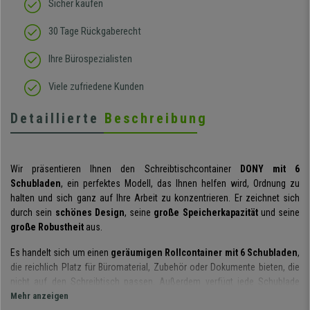
Sicher kaufen
30 Tage Rückgaberecht
Ihre Bürospezialisten
Viele zufriedene Kunden
Detaillierte
Beschreibung
Wir präsentieren Ihnen den Schreibtischcontainer
DONY mit 6
Schubladen
, ein perfektes Modell, das Ihnen helfen wird, Ordnung zu
halten und sich ganz auf Ihre Arbeit zu konzentrieren. Er zeichnet sich
durch sein
schönes Design
, seine
große Speicherkapazität
und seine
große Robustheit
aus.
Es handelt sich um einen
geräumigen Rollcontainer mit 6 Schubladen
,
die reichlich Platz für Büromaterial, Zubehör oder Dokumente bieten, die
nicht auf den Schreibtisch passen. Außerdem verfügt jede Schublade
über einen
Mehr anzeigen
Griff mit integriertem Etikettenhalter,
an dem Sie