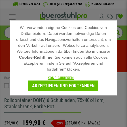
Gratis Versand
30 Tage Rückgaberecht
2 Jahre Garantie
0
Wir verwenden eigene Cookies und Cookies von
Drittanbietern. Dabei werden notwendige Daten
erfasst und das Navigationsverhalten untersucht, um
den Verkehr auf unserer Webseite zu analylsieren.
Weitere Informationen darüber finden Sie in unserer
Sommerschlussverkauf bei buerostuhlpro! Exklusive 
Cookie-Richtlinie
. Sie können auch alle Cookies
akzeptieren, indem Sie auf "Akzeptieren und
Rabatte für kurze Zeit - 
Aktion ansehen
 -
fortfahren" klicken.
KONFIGURIEREN
Buerostuhlpro
Speziell
AKZEPTIEREN UND FORTFAHREN
Rollcontainer DONY, 6 Schubladen, 75x40x41cm,
Stahlschrank, Farbe Rot
199,90 €
279,90 €
(237,88 € Inkl. MwSt.)
-29%