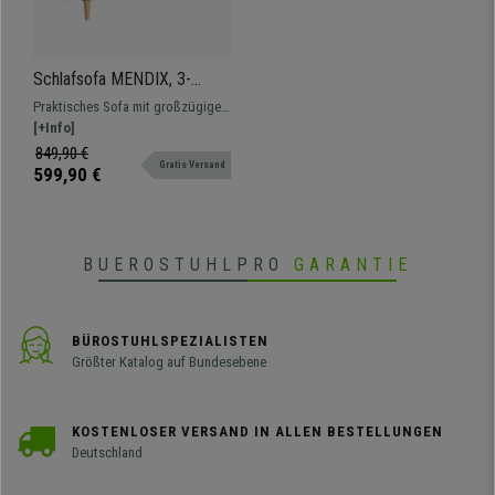
Schlafsofa MENDIX, 3-
Sitzer, bequem gepolstert,
Praktisches Sofa mit großzügiger
verstellbare Rückenlehne,
Polsterung, das sich leicht in ein
[+Info]
Stoffbezug, Farbe Blaugrau
bequemes Bett verwandeln lässt
849,90 €
Gratis Versand
599,90 €
BUEROSTUHLPRO
GARANTIE
BÜROSTUHLSPEZIALISTEN
Größter Katalog auf Bundesebene
KOSTENLOSER VERSAND IN ALLEN BESTELLUNGEN
Deutschland