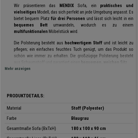
Wir präsentieren das
MENDIX
Sofa, ein
praktisches und
vielseitiges
Modell, das sich perfekt an jede Umgebung anpasst. Es
bietet bequem Platz
für drei Personen
und lässt sich leicht in ein
bequemes Bett
umwandeln, wodurch es zu einem
multifunktionalen
Möbelstück wird.
Die Polsterung besteht aus
hochwertigem Stoff
und ist leicht zu
pflegen; ein einfaches feuchtes Tuch genügt, um das Produkt so
schön wie immer zu erhalten. Die großzügige Polsterung besteht
aus Schaumstoff und garantiert einen
bequemen, weichen Sitz
.
Mehr anzeigen
Mit wenigen Handgriffen lässt sich dieses Sofa in ein
bequemes
Bett
verwandeln. Auch die
Rückenlehne
der Couch lässt sich
umklappen und
in verschiedenen Stufen
verstellen, um maximale
Entspannung zu gewährleisten.
PRODUKTDETAILS:
Die
Struktur
ist sehr solide und besteht aus
Eukalyptus und MDF-
Material
Stoff (Polyester)
Holz
. Alle Materialien wurden sorgfältig ausgewählt, um eine lange
Lebensdauer zu gewährleisten, auch bei intensiver täglicher
Farbe
Blaugrau
Nutzung. Die
Tragfähigkeit
dieses Produkts beträgt beeindruckende
Gesamtmaße Sofa (BxTxH)
180 x 100 x 90 cm
250 kg
.