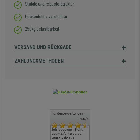
Stabile und robuste Struktur
Rückenlehne verstellbar
250kg Belastbarkeit
VERSAND UND RÜCKGABE
ZAHLUNGSMETHODEN
Kundenbewertungen
4.5
/5
ontakt und
Alles gut geklappt
Sehr bequemer Stuhl,
Lieferung: es ging schnell
Der Stuhl 
, hat uns
optimal für längeres
und die Ware war
ergonomis
en.
Sitzen. Schnelle
ordentlich verpackt und
Ordnung, r