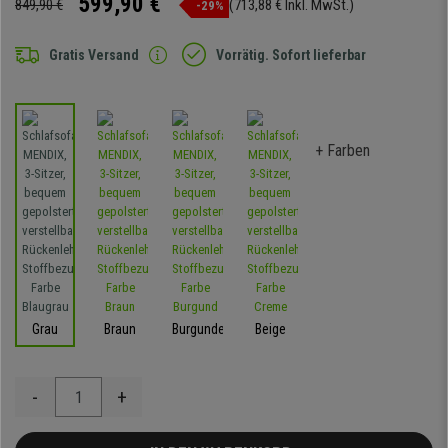
599,90 €
849,90 €
(713,88 € Inkl. MwSt.)
-29%
Gratis Versand
Vorrätig. Sofort lieferbar
+ Farben
Grau
Braun
Burgunder
Beige
-
+