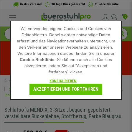
Gratis Versand
30 Tage Rückgaberecht
2 Jahre Garantie
0
Wir verwenden eigene Cookies und Cookies von
Drittanbietern. Dabei werden notwendige Daten
erfasst und das Navigationsverhalten untersucht, um
den Verkehr auf unserer Webseite zu analylsieren.
Weitere Informationen darüber finden Sie in unserer
Sommerschlussverkauf bei buerostuhlpro! Exklusive 
Cookie-Richtlinie
. Sie können auch alle Cookies
akzeptieren, indem Sie auf "Akzeptieren und
Rabatte für kurze Zeit - 
Aktion ansehen
 -
fortfahren" klicken.
KONFIGURIEREN
Buerostuhlpro
Speziell
AKZEPTIEREN UND FORTFAHREN
Schlafsofa MENDIX, 3-Sitzer, bequem gepolstert,
verstellbare Rückenlehne, Stoffbezug, Farbe Blaugrau