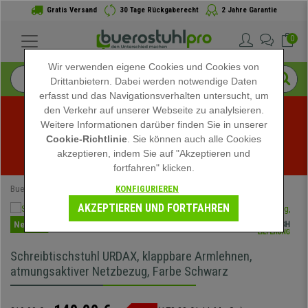
Gratis Versand
30 Tage Rückgaberecht
2 Jahre Garantie
0
Wir verwenden eigene Cookies und Cookies von
Drittanbietern. Dabei werden notwendige Daten
erfasst und das Navigationsverhalten untersucht, um
den Verkehr auf unserer Webseite zu analylsieren.
Weitere Informationen darüber finden Sie in unserer
Sommerschlussverkauf bei buerostuhlpro! Exklusive 
Cookie-Richtlinie
. Sie können auch alle Cookies
akzeptieren, indem Sie auf "Akzeptieren und
Rabatte für kurze Zeit - 
Aktion ansehen
 -
fortfahren" klicken.
KONFIGURIEREN
Buerostuhlpro
Bürostühle
Ergonomische Bürostühle
AKZEPTIEREN UND FORTFAHREN
Neuheit
Schreibtischstuhl URDAX, klappbare Armlehnen,
atmungsaktiver Netzbezug, Farbe Schwarz