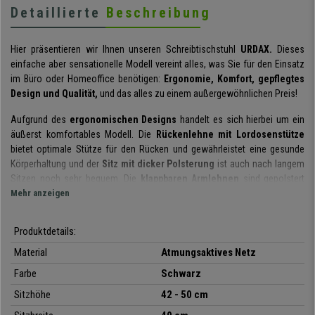
Detaillierte
Beschreibung
Hier präsentieren wir Ihnen unseren Schreibtischstuhl
URDAX.
Dieses
einfache aber sensationelle Modell vereint alles, was Sie für den Einsatz
im Büro oder Homeoffice benötigen:
Ergonomie, Komfort, gepflegtes
Design und Qualität,
und das alles zu einem außergewöhnlichen Preis!
Aufgrund des
ergonomischen Designs
handelt es sich hierbei um ein
äußerst komfortables Modell. Die
Rückenlehne mit Lordosenstütze
bietet optimale Stütze für den Rücken und gewährleistet eine gesunde
Körperhaltung und der
Sitz mit dicker Polsterung
ist auch nach langem
Sitzen noch sehr bequem. Die
klappbaren Armlehnen
sind gepolstert
und bieten bei Bedarf zusätzliche Stütze für die Arme.
Mehr anzeigen
Das
Neigungssystem mit Wippfunktion
sorgt für ein Plus an Komfort.
Produktdetails:
Die Funktion wird mit dem Herausziehen des Höhenverstellhebels
aktiviert, führt man ihn wieder in die Ausgangsposition, wird die
Material
Atmungsaktives Netz
Wippfunktion blockiert. Dieses System ist beim Arbeiten über einen
Farbe
Schwarz
längeren Zeitraum im Sitzen sehr nützlich, da nach Lust und Laune von
einem Modus zum anderen gewechselt werden kann.
Sitzhöhe
42 - 50 cm