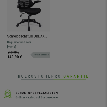
• Ergonomische Rückenlehne mit Lordosenstütze
•
Wippmechanismus
• Atmungsaktiver Netzbezug
•
Klappbare Design-Armlehnen
• Bis zu 150 kg belastbares Fußkreuz
•
Modernes und elegantes Design
Schreibtischstuhl URDAX,
klappbare Armlehnen,
Bequemer und sehr
atmungsaktiver Netzbezug,
widerstandsfähiger
[+Info]
Farbe Schwarz
Schreibtischstuhl URDAX.
219,90 €
Gratis Versand
Modernes Design mit
149,90 €
atmungsaktivem Netzbezug.
BUEROSTUHLPRO
GARANTIE
BÜROSTUHLSPEZIALISTEN
Größter Katalog auf Bundesebene