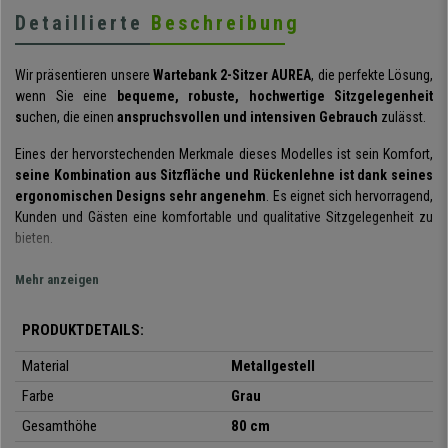
Detaillierte
Beschreibung
Wir präsentieren unsere
Wartebank 2-Sitzer AUREA
, die perfekte Lösung,
wenn Sie eine
bequeme, robuste, hochwertige Sitzgelegenheit
s
uchen,
die einen
anspruchsvollen und intensiven Gebrauch
zulässt.
Eines der hervorstechenden Merkmale dieses Modelles ist sein Komfort,
seine Kombination aus Sitzfläche und Rückenlehne ist dank seines
ergonomischen Designs sehr angenehm
. Es eignet sich hervorragend,
Kunden und Gästen eine komfortable und qualitative Sitzgelegenheit zu
bieten.
Seine
Metallstruktur
bewirkt eine
außergewöhnliche
Mehr anzeigen
Strapazierfähigkeit und Robustheit
und gewährleistet so eine
maximale Widerstandsfähigkeit und Haltbarkeit, fundamental für
PRODUKTDETAILS:
Sitzgelegenheiten, die auf einen intensiven Gebrauch ausgelegt sind.
Seine
Wartung und Reinigung sind kinderleicht
: Durch einfaches
Material
Metallgestell
Abwischen der Sitze mit einem feuchten Lappen bleiben diese so gut wie
Farbe
Grau
neu.
Gesamthöhe
80 cm
Der Vorteil solcher Wartebänke ist, dass sie sehr
praktisch und