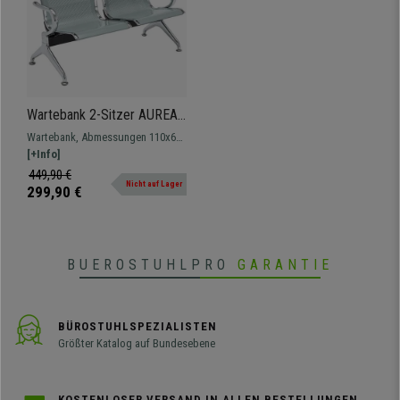
Wartebank 2-Sitzer AUREA,
Metallgestell, Metallsitz
Wartebank, Abmessungen 110x63
Farbe Grau
cm mit stabiler Metallstruktur und
[+Info]
-sitzen. Herausragende Qualität,
449,90 €
Nicht auf Lager
sehr robust.
299,90 €
BUEROSTUHLPRO
GARANTIE
BÜROSTUHLSPEZIALISTEN
Größter Katalog auf Bundesebene
KOSTENLOSER VERSAND IN ALLEN BESTELLUNGEN