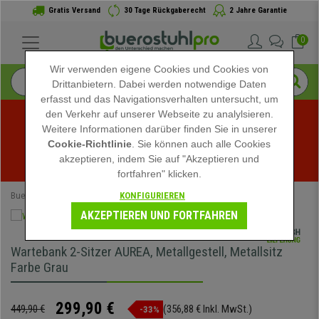
Gratis Versand
30 Tage Rückgaberecht
2 Jahre Garantie
0
Wir verwenden eigene Cookies und Cookies von
Drittanbietern. Dabei werden notwendige Daten
erfasst und das Navigationsverhalten untersucht, um
den Verkehr auf unserer Webseite zu analylsieren.
Weitere Informationen darüber finden Sie in unserer
Sommerschlussverkauf bei buerostuhlpro! Exklusive 
Cookie-Richtlinie
. Sie können auch alle Cookies
akzeptieren, indem Sie auf "Akzeptieren und
Rabatte für kurze Zeit - 
Aktion ansehen
 -
fortfahren" klicken.
KONFIGURIEREN
Buerostuhlpro
Büromöbel
Sitzbank für den Warteraum
AKZEPTIEREN UND FORTFAHREN
Wartebank 2-Sitzer AUREA, Metallgestell, Metallsitz
Farbe Grau
299,90 €
449,90 €
(356,88 € Inkl. MwSt.)
-33%