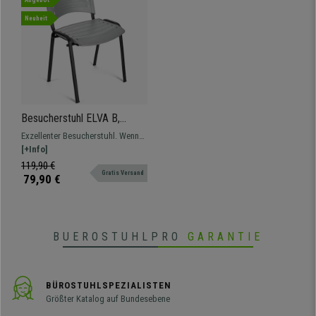
Angebot
Neuheit
Besucherstuhl ELVA B,
stapelbar und sehr praktisch,
Exzellenter Besucherstuhl. Wenn
schwarze Stuhlbeine, Farbe
Robustheit, Komfort und einfache
[+Info]
Grau
Handhabung gefragt sind. Ideal
119,90 €
Gratis Versand
geeignet für Wartezimmer,
79,90 €
Besprechungräume oder
Konferenzsäle.
BUEROSTUHLPRO
GARANTIE
BÜROSTUHLSPEZIALISTEN
Größter Katalog auf Bundesebene