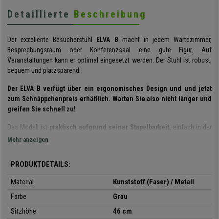
Detaillierte
Beschreibung
Der exzellente Besucherstuhl
ELVA B
macht in jedem Wartezimmer,
Besprechungsraum oder Konferenzsaal eine gute Figur. Auf
Veranstaltungen kann er optimal eingesetzt werden. Der Stuhl ist robust,
bequem und platzsparend.
Der ELVA B verfügt über ein ergonomisches Design und und jetzt
zum Schnäppchenpreis erhältlich. Warten Sie also nicht länger und
greifen Sie schnell zu!
Das Modell ist
praktisch aufgrund seiner Stapelbarkeit,
einfach in der
Handhabung und wird auch noch
komplett montiert geliefert.
Mehr anzeigen
Die Lamellenkonstruktion verleiht dem Stuhl
Stil und Eleganz.
Der Sitz
PRODUKTDETAILS:
und die Rückenlehne sind sehr widerstandsfähig und flexibel. Ihre Kunden
und Besucher werden es zu schätzen wissen.
Das Stahlgestell
mit den
Material
Kunststoff (Faser) / Metall
vier schwarzen Stuhlbeinen
garantiert für eine lange Haltbarkeit in
Farbe
Grau
perfekter Optik.
Sitzhöhe
46 cm
Es handelt sich um ein praktisches und vielseitiges Modell.
Der ELVA