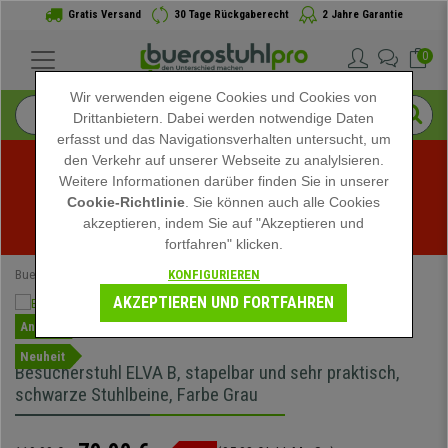
Gratis Versand
30 Tage Rückgaberecht
2 Jahre Garantie
0
Wir verwenden eigene Cookies und Cookies von
Drittanbietern. Dabei werden notwendige Daten
erfasst und das Navigationsverhalten untersucht, um
den Verkehr auf unserer Webseite zu analylsieren.
Weitere Informationen darüber finden Sie in unserer
Sommerschlussverkauf bei buerostuhlpro! Exklusive 
Cookie-Richtlinie
. Sie können auch alle Cookies
akzeptieren, indem Sie auf "Akzeptieren und
Rabatte für kurze Zeit - 
Aktion ansehen
 -
fortfahren" klicken.
KONFIGURIEREN
Buerostuhlpro
Bürostühle
Konferenzstühle
AKZEPTIEREN UND FORTFAHREN
Angebot
Neuheit
Besucherstuhl ELVA B, stapelbar und sehr praktisch,
schwarze Stuhlbeine, Farbe Grau